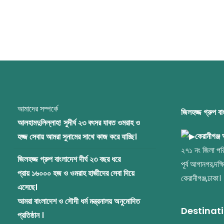
আমাদের সম্পর্কে
জিলহজ্জ গ্রুপ ব
আলহামদুলিল্লাহ! সুদীর্ঘ ২৩ বৎসর যাবত ওমরাহ ও
কেরানীগঞ্জ
হজ্জ সেবায় আমরা সুনামের সাথে কাজ করে যাচ্ছি।
২৭১ নং জিলা পরি
জিলহজ্জ গ্রুপ বাংলাদেশ দীর্ঘ ২৩ বছর ধরে
পূর্ব আগানগর,দক্ষ
প্রায় ১৬০০০ হজ ও ওমরাহ হাজীদের সেবা দিয়ে
কেরানীগঞ্জ,ঢাকা।
এসেছে।
আমরা বাংলাদেশ ও সৌদী ধর্ম মন্ত্রনালয় অনুমোদিত
Destinat
প্রতিষ্ঠান ।