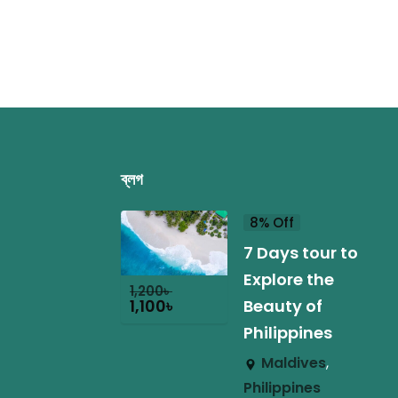
pp
sApp
atsApp
ব্লগ
8% Off
7 Days tour to
Explore the
1,200
৳
1,100
৳
Beauty of
Philippines
Maldives
,
Philippines