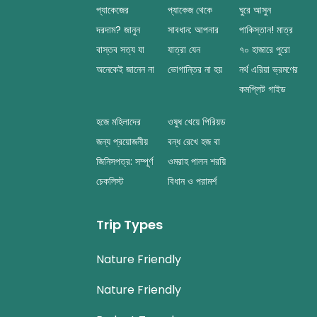
প্যাকেজের
প্যাকেজ থেকে
ঘুরে আসুন
দরদাম? জানুন
সাবধান: আপনার
পাকিস্তান! মাত্র
বাস্তব সত্য যা
যাত্রা যেন
৭০ হাজারে পুরো
অনেকেই জানেন না
ভোগান্তির না হয়
নর্থ এরিয়া ভ্রমণের
কমপ্লিট গাইড
হজে মহিলাদের
ওষুধ খেয়ে পিরিয়ড
জন্য প্রয়োজনীয়
বন্ধ রেখে হজ বা
জিনিসপত্র: সম্পূর্ণ
ওমরাহ পালন শরয়ি
চেকলিস্ট
বিধান ও পরামর্শ
Trip Types
Nature Friendly
Nature Friendly