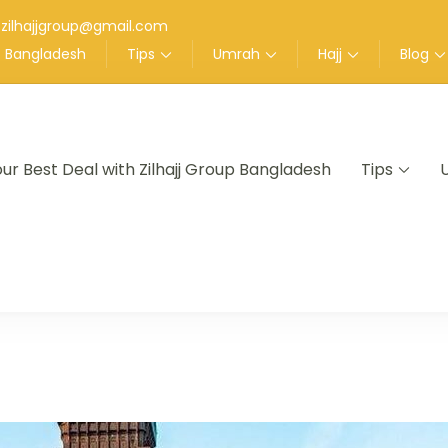
zilhajjgroup@gmail.com
up Bangladesh
Tips
Umrah
Hajj
Blog
our Best Deal with Zilhajj Group Bangladesh
Tips
nt in Bangladesh