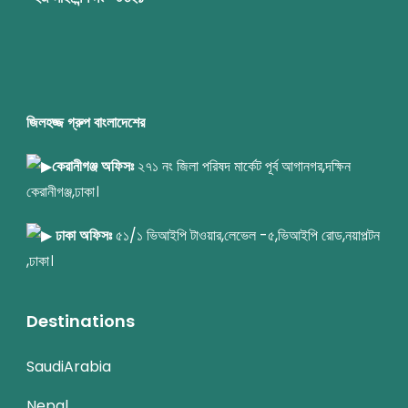
জিলহজ্জ গ্রুপ বাংলাদেশের
কেরানীগঞ্জ অফিসঃ
২৭১ নং জিলা পরিষদ মার্কেট পূর্ব আগানগর,দক্ষিন
কেরানীগঞ্জ,ঢাকা।
ঢাকা অফিসঃ
৫১/১ ভিআইপি টাওয়ার,লেভেল -৫,ভিআইপি রোড,নয়াপল্টন
,ঢাকা।
Destinations
SaudiArabia
Nepal