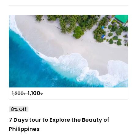
1,100
৳
1,200
৳
8% Off
7 Days tour to Explore the Beauty of
Philippines