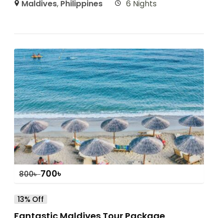
Maldives
,
Philippines
6 Nights
700
৳
800
৳
13% Off
Fantastic Maldives Tour Package