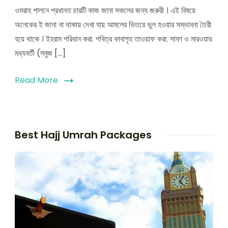
ওমরাহ
ওমরাহ পালনে প্রধানত চারটি কাজ জানা সকলের জন্য জরুরী । এই বিষয়ে
পালনে
প্রধানত
অনেকের ই জানা না থাকায় দেখা যায় আমলের ভিতরে ভুল হওয়ার সম্ভাবনা তৈরী
চারটি
হয়ে থাকে । ইহরাম পরিধান করা. পবিত্র কাবাগৃহ তাওয়াফ করা. সাফা ও মারওয়ার
কাজ
মধ্যবর্তী (সবুজ […]
করতে
হয়
যাহা
Read More
একজন
নতুন
ওমরাহ
পালনকারীর
জানা
Best Hajj Umrah Packages
জরুরী