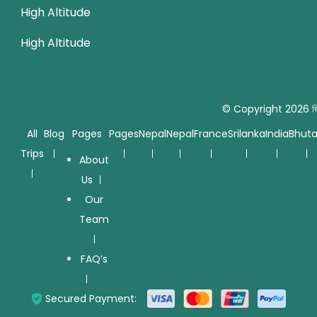
High Altitude
High Altitude
© Copyright 2026
জ
All
Blog
Pages
Pages
Nepal
Nepal
France
Srilanka
India
Bhut
Trips
About
Us
Our
Team
FAQ’s
Secured Payment: