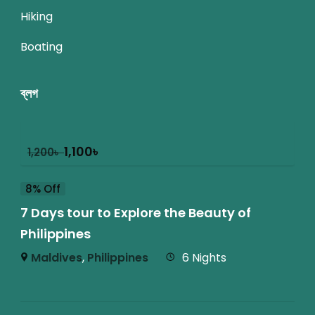
Hiking
Boating
ব্লগ
1,100
৳
1,200
৳
8% Off
7 Days tour to Explore the Beauty of
Philippines
Maldives
,
Philippines
6 Nights