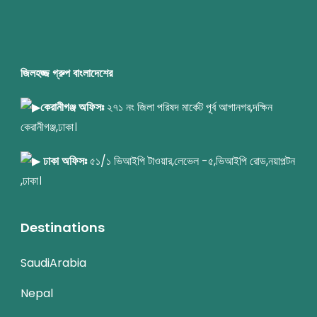
জিলহজ্জ গ্রুপ বাংলাদেশের
কেরানীগঞ্জ অফিসঃ
২৭১ নং জিলা পরিষদ মার্কেট পূর্ব আগানগর,দক্ষিন
কেরানীগঞ্জ,ঢাকা।
ঢাকা অফিসঃ
৫১/১ ভিআইপি টাওয়ার,লেভেল -৫,ভিআইপি রোড,নয়াপল্টন
,ঢাকা।
Destinations
SaudiArabia
Nepal