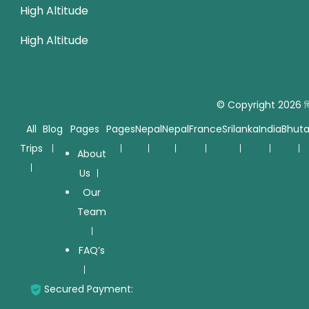
High Altitude
High Altitude
© Copyright 2026
জ
All
Blog
Pages
Pages
Nepal
Nepal
France
Srilanka
India
Bhut
Trips
About
Us
Our
Team
FAQ’s
Secured Payment: