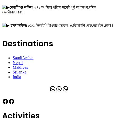
কেরানীগঞ্জ অফিসঃ
২৭১ নং জিলা পরিষদ মার্কেট পূর্ব আগানগর,দক্ষিন
কেরানীগঞ্জ,ঢাকা।
ঢাকা অফিসঃ
৫১/১ ভিআইপি টাওয়ার,লেভেল -৫,ভিআইপি রোড,নয়াপল্টন ,ঢাকা।
Destinations
SaudiArabia
Nepal
Maldives
Srilanka
India
WhatsApp
WhatsApp
WhatsApp
Facebook
Facebook
Activities