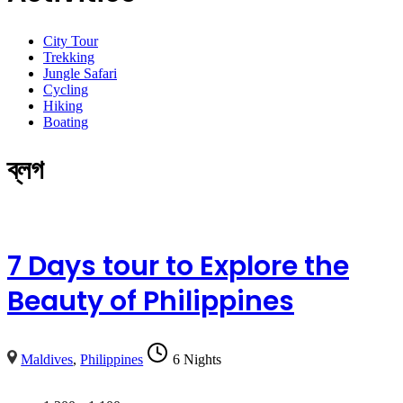
City Tour
Trekking
Jungle Safari
Cycling
Hiking
Boating
ব্লগ
7 Days tour to Explore the
Beauty of Philippines
Maldives
,
Philippines
6 Nights