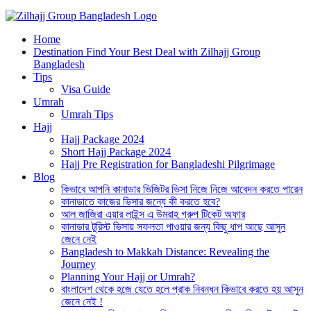
Best Hajj Umrah Travel Tour Agent in Bangladesh
Home
জিলহজ্জ গ্রুপ বাংলাদেশ
Destination Find Your Best Deal with Zilhajj Group
Bangladesh
Tips
Visa Guide
Umrah
Umrah Tips
Hajj
Hajj Package 2024
Short Hajj Package 2024
Hajj Pre Registration for Bangladeshi Pilgrimage
Blog
কিভাবে আপনি কানাডার ভিজিটর ভিসা নিজে নিজে আবেদন করতে পারেন
কানাডাতে কাজের ভিসার জন্যে কী করতে হবে?
আল জাজিরা এয়ার লাইন্স এ উমরাহ গ্রুপ টিকেট অফার
কানাডার টুরিস্ট ভিসায় সফলতা পাওয়ার জন্য কিছু ধাপ আছে আসুন
জেনে নেই
Bangladesh to Makkah Distance: Revealing the
Journey
Planning Your Hajj or Umrah?
বাংলাদেশ থেকে হজে যেতে হলে প্রাক নিবন্ধন কিভাবে করতে হয় আসুন
জেনে নেই !