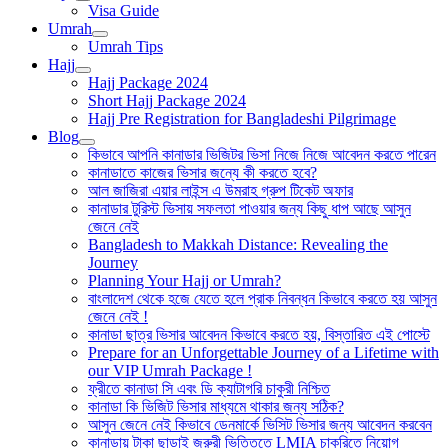
Visa Guide
Umrah
Umrah Tips
Hajj
Hajj Package 2024
Short Hajj Package 2024
Hajj Pre Registration for Bangladeshi Pilgrimage
Blog
কিভাবে আপনি কানাডার ভিজিটর ভিসা নিজে নিজে আবেদন করতে পারেন
কানাডাতে কাজের ভিসার জন্যে কী করতে হবে?
আল জাজিরা এয়ার লাইন্স এ উমরাহ গ্রুপ টিকেট অফার
কানাডার টুরিস্ট ভিসায় সফলতা পাওয়ার জন্য কিছু ধাপ আছে আসুন
জেনে নেই
Bangladesh to Makkah Distance: Revealing the
Journey
Planning Your Hajj or Umrah?
বাংলাদেশ থেকে হজে যেতে হলে প্রাক নিবন্ধন কিভাবে করতে হয় আসুন
জেনে নেই !
কানাডা ছাত্র ভিসার আবেদন কিভাবে করতে হয়, বিস্তারিত এই পোস্টে
Prepare for an Unforgettable Journey of a Lifetime with
our VIP Umrah Package !
ফ্রীতে কানাডা সি এবং ডি ক্যাটাগরি চাকুরী নিশ্চিত
কানাডা কি ভিজিট ভিসার মাধ্যমে থাকার জন্য সঠিক?
আসুন জেনে নেই কিভাবে ডেনমার্কে ভিসিট ভিসার জন্য আবেদন করবেন
কানাডায় টাকা ছাড়াই জরুরী ভিত্তিতে LMIA চাকরিতে নিয়োগ