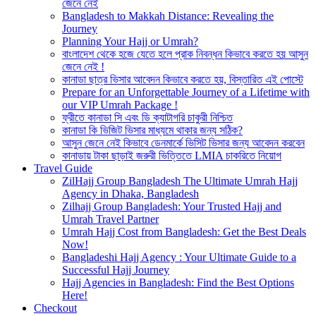
জেনে নেই
Bangladesh to Makkah Distance: Revealing the
Journey
Planning Your Hajj or Umrah?
বাংলাদেশ থেকে হজে যেতে হলে প্রাক নিবন্ধন কিভাবে করতে হয় আসুন
জেনে নেই !
কানাডা ছাত্র ভিসার আবেদন কিভাবে করতে হয়, বিস্তারিত এই পোস্টে
Prepare for an Unforgettable Journey of a Lifetime with
our VIP Umrah Package !
ফ্রীতে কানাডা সি এবং ডি ক্যাটাগরি চাকুরী নিশ্চিত
কানাডা কি ভিজিট ভিসার মাধ্যমে থাকার জন্য সঠিক?
আসুন জেনে নেই কিভাবে ডেনমার্কে ভিসিট ভিসার জন্য আবেদন করবেন
কানাডায় টাকা ছাড়াই জরুরী ভিত্তিতে LMIA চাকরিতে নিয়োগ
Travel Guide
ZilHajj Group Bangladesh The Ultimate Umrah Hajj
Agency in Dhaka, Bangladesh
Zilhajj Group Bangladesh: Your Trusted Hajj and
Umrah Travel Partner
Umrah Hajj Cost from Bangladesh: Get the Best Deals
Now!
Bangladeshi Hajj Agency : Your Ultimate Guide to a
Successful Hajj Journey
Hajj Agencies in Bangladesh: Find the Best Options
Here!
Checkout