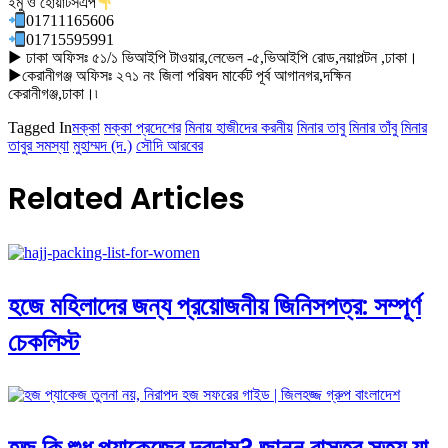
ইমু ও হোয়াটসএপ
01711165606
01715595991
▶ ঢাকা অফিসঃ ৫১/১ ভিআইপি টাওয়ার,লেভেল -৫,ভিআইপি রোড,নয়াপল্টন ,ঢাকা।
▶কেরানীগঞ্জ অফিসঃ ২৭১ নং জিলা পরিষদ মার্কেট পূর্ব আগানগর,দক্ষিন
কেরানীগঞ্জ,ঢাকা।৷
Tagged In
মক্কা
মক্কা প্রদেশের
মিনায় হাজীদের করনীয়
মিনার তাবু
মিনার তাঁবু
মিনার
তাবুর সমস্যা
মুহাম্মদ (দ.)
সৌদি আরবের
Related Articles
হজে মহিলাদের জন্য প্রয়োজনীয় জিনিসপত্র: সম্পূর্ণ
চেকলিস্ট
হজ কি শুধু প্যাকেজের দরদাম? জানুন বাস্তব সত্য যা