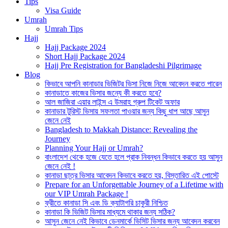
Tips
Visa Guide
Umrah
Umrah Tips
Hajj
Hajj Package 2024
Short Hajj Package 2024
Hajj Pre Registration for Bangladeshi Pilgrimage
Blog
কিভাবে আপনি কানাডার ভিজিটর ভিসা নিজে নিজে আবেদন করতে পারেন
কানাডাতে কাজের ভিসার জন্যে কী করতে হবে?
আল জাজিরা এয়ার লাইন্স এ উমরাহ গ্রুপ টিকেট অফার
কানাডার টুরিস্ট ভিসায় সফলতা পাওয়ার জন্য কিছু ধাপ আছে আসুন
জেনে নেই
Bangladesh to Makkah Distance: Revealing the
Journey
Planning Your Hajj or Umrah?
বাংলাদেশ থেকে হজে যেতে হলে প্রাক নিবন্ধন কিভাবে করতে হয় আসুন
জেনে নেই !
কানাডা ছাত্র ভিসার আবেদন কিভাবে করতে হয়, বিস্তারিত এই পোস্টে
Prepare for an Unforgettable Journey of a Lifetime with
our VIP Umrah Package !
ফ্রীতে কানাডা সি এবং ডি ক্যাটাগরি চাকুরী নিশ্চিত
কানাডা কি ভিজিট ভিসার মাধ্যমে থাকার জন্য সঠিক?
আসুন জেনে নেই কিভাবে ডেনমার্কে ভিসিট ভিসার জন্য আবেদন করবেন