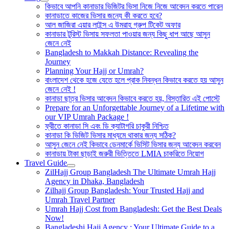
কিভাবে আপনি কানাডার ভিজিটর ভিসা নিজে নিজে আবেদন করতে পারেন
কানাডাতে কাজের ভিসার জন্যে কী করতে হবে?
আল জাজিরা এয়ার লাইন্স এ উমরাহ গ্রুপ টিকেট অফার
কানাডার টুরিস্ট ভিসায় সফলতা পাওয়ার জন্য কিছু ধাপ আছে আসুন
জেনে নেই
Bangladesh to Makkah Distance: Revealing the
Journey
Planning Your Hajj or Umrah?
বাংলাদেশ থেকে হজে যেতে হলে প্রাক নিবন্ধন কিভাবে করতে হয় আসুন
জেনে নেই !
কানাডা ছাত্র ভিসার আবেদন কিভাবে করতে হয়, বিস্তারিত এই পোস্টে
Prepare for an Unforgettable Journey of a Lifetime with
our VIP Umrah Package !
ফ্রীতে কানাডা সি এবং ডি ক্যাটাগরি চাকুরী নিশ্চিত
কানাডা কি ভিজিট ভিসার মাধ্যমে থাকার জন্য সঠিক?
আসুন জেনে নেই কিভাবে ডেনমার্কে ভিসিট ভিসার জন্য আবেদন করবেন
কানাডায় টাকা ছাড়াই জরুরী ভিত্তিতে LMIA চাকরিতে নিয়োগ
Travel Guide
ZilHajj Group Bangladesh The Ultimate Umrah Hajj
Agency in Dhaka, Bangladesh
Zilhajj Group Bangladesh: Your Trusted Hajj and
Umrah Travel Partner
Umrah Hajj Cost from Bangladesh: Get the Best Deals
Now!
Bangladeshi Hajj Agency : Your Ultimate Guide to a