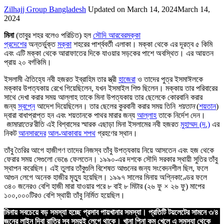
Zilhajj Group Bangladesh
Updated on
March 14, 2024
March 14,
2024
মিনা
(তাবুর শহর বলেও পরিচিত) হল
সৌদি আরবের
মক্কা
প্রদেশের
অন্তর্ভুক্ত
মক্কা
শহরের পার্শ্ববর্তী এলাকা। মক্কা থেকে এর দূরত্ব ৫ কিমি
এবং এটি মক্কা থেকে আরাফাতের দিকে যাওয়ার সড়কের পাশে অবস্থিত। এর আয়তন
প্রায় ২০ বর্গকিমি।
ইসলামী ঐতিহ্যে নবী হজরত ইব্রাহিম তার স্ত্রী
হাজেরা
ও তাদের পুত্র ইসমাঈলকে
মক্কার উপত্যকায় রেখে গিয়েছিলেন, যখন ইসমাইল শিশু ছিলেন। মক্কায় তার পরিবারের
সাথে দেখা করার সময় আল্লাহ তাকে মিনা উপত্যকায় তার ছেলেকে কোরবানি করার
জন্য
স্বপ্নে
আদেশ দিয়েছিলেন। তার ছেলের কুরবানী করার সময় তিনি
শয়তান
(
শয়তান
)
দ্বারা বাধাপ্রাপ্ত হন এবং শয়তানকে পাথর মারার জন্য
আল্লাহ
তাকে নির্দেশ দেন।
জামারাতের
রীতি এই বিশ্বাসের স্মারক এছাড়া মিনা ইসলামের নবী হজরত
মুহাম্মদ (দ.)
এর
নিকট
আনসারদের
আল-আকাবায় শপথ
গ্রহণের স্থান।
তাঁবু তৈরির আগে হাজীগণ তাদের নিজস্ব তাঁবু উপত্যকায় নিয়ে আসতেন এবং হজ থেকে
ফেরার সময় সেগুলো ভেঙে ফেলতেন। ১৯৯০-এর দশকে সৌদি সরকার স্থায়ী সুতির তাঁবু
স্থাপন করেছিল। এই তুলার তাঁবুগুলি বিশেষত আগুনের জন্য সংবেদনশীল ছিল, ফলে
আগুন লেগে অনেক হাজীর মৃত্যু হয়েছিল। ১৯৯৭ সালের মিনায় অগ্নিকাণ্ডের ফলে
৩৪০ জনেরও বেশি হাজী মারা যাওয়ার পরে ৮ বাই ৮ মিটার (২৬ ফু × ২৬ ফু) মাপের
১০০,০০০টিরও বেশি স্থায়ী তাঁবু নির্মিত হয়েছিল।
মিনায় সবচেয়ে বড় সমস্যা হচ্ছে প্রসাব পায়খানার সমস্যা। প্রতিটি টয়লেটের সামনে ৩/৪
জনের লাইন দিবা রাত্রি সব সময়ই লেগে থাকে। খানা পিনা কম খেলে এ সমস্যা থেকে