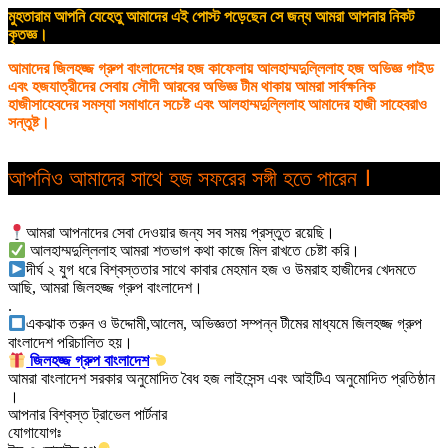
মুহতারাম আপনি যেহেতু আমাদের এই পোস্ট পড়েছেন সে জন্য আমরা আপনার নিকট
কৃতজ্ঞ।
আমাদের জিলহজ্জ গ্রুপ বাংলাদেশের হজ কাফেলায় আলহাম্মদুল্লিলাহ হজ অভিজ্ঞ গাইড
এবং হজযাত্রীদের সেবায় সৌদী আরবের অভিজ্ঞ টীম থাকায় আমরা সার্বক্ষনিক
হাজীসাহেবদের সমস্যা সমাধানে সচেষ্ট এবং আলহাম্মদুল্লিলাহ আমাদের হাজী সাহেবরাও
সন্তুষ্ট।
আপনিও আমাদের সাথে হজ সফরের সঙ্গী হতে পারেন ।
আমরা আপনাদের সেবা দেওয়ার জন্য সব সময় প্রস্তুত রয়েছি।
আলহাম্মদুল্লিলাহ আমরা শতভাগ কথা কাজে মিল রাখতে চেষ্টা করি।
দীর্ঘ ২ যুগ ধরে বিশ্বস্ততার সাথে কাবার মেহমান হজ ও উমরাহ হাজীদের খেদমতে
আছি, আমরা জিলহজ্জ গ্রুপ বাংলাদেশ।
.
একঝাক তরুন ও উদ্দোমী,আলেম, অভিজ্ঞতা সম্পন্ন টীমের মাধ্যমে জিলহজ্জ গ্রুপ
বাংলাদেশ পরিচালিত হয়।
জিলহজ্জ গ্রুপ বাংলাদেশ
আমরা বাংলাদেশ সরকার অনুমোদিত বৈধ হজ লাইসেন্স এবং আইটিএ অনুমোদিত প্রতিষ্ঠান
।
আপনার বিশ্বস্ত ট্রাভেল পার্টনার
যোগাযোগঃ