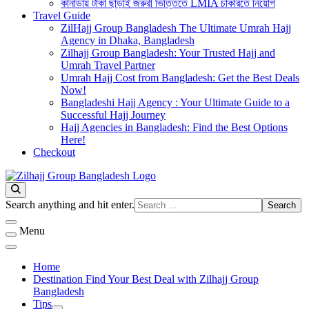
কানাডায় টাকা ছাড়াই জরুরী ভিত্তিতে LMIA চাকরিতে নিয়োগ
Travel Guide
ZilHajj Group Bangladesh The Ultimate Umrah Hajj
Agency in Dhaka, Bangladesh
Zilhajj Group Bangladesh: Your Trusted Hajj and
Umrah Travel Partner
Umrah Hajj Cost from Bangladesh: Get the Best Deals
Now!
Bangladeshi Hajj Agency : Your Ultimate Guide to a
Successful Hajj Journey
Hajj Agencies in Bangladesh: Find the Best Options
Here!
Checkout
Best Hajj Umrah Travel Tour Agent in Bangladesh
জিলহজ্জ গ্রুপ বাংলাদেশ
Looking
Search anything and hit enter.
for
Something?
Menu
Home
Destination Find Your Best Deal with Zilhajj Group
Bangladesh
Tips