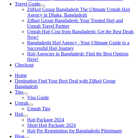
Travel Guide
ZilHajj Group Bangladesh The Ultimate Umrah Hajj
Agency in Dhaka, Bangladesh
Zilhajj Group Bangladesh: Your Trusted Hajj and
Umrah Travel Partner
Umrah Hajj Cost from Bangladesh: Get the Best Deals
Now!
Bangladeshi Hajj Agency : Your Ultimate Guide to a
Successful Hajj Journey
Hajj Agencies in Bangladesh: Find the Best Options
Here!
Checkout
Home
Destination Find Your Best Deal with Zilhajj Group
Bangladesh
Tips
Visa Guide
Umrah
Umrah Tips
Hajj
Hajj Package 2024
Short Hajj Package 2024
Hajj Pre Registration for Bangladeshi Pilgrimage
Blog