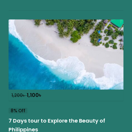
1,100
৳
1,200
৳
8% Off
7 Days tour to Explore the Beauty of
Philippines