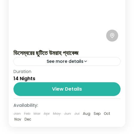
ডিসেম্বরের ছুটিতে উমরাহ প্যাকেজ
See more details
Duration
বছরের শেষ সময়ে ছুটিতে সময় কাটুক পবিত্র হারামাইন এ সাশ্রয়ী
14 Nights
মূল্যে ওমরাহ্‌ প্যাকেজ জিলহজ্জ গ্রুপ বাংলাদেশ হজ্জ ও ওমরাহ
আল্লাহ তায়ালা আমাদের সকলকে তার ঘর...
View Details
Saudi Arabia
Availability:
01 Person
Jan
Feb
Mar
Apr
May
Jun
Jul
Aug
Sep
Oct
Nov
Dec