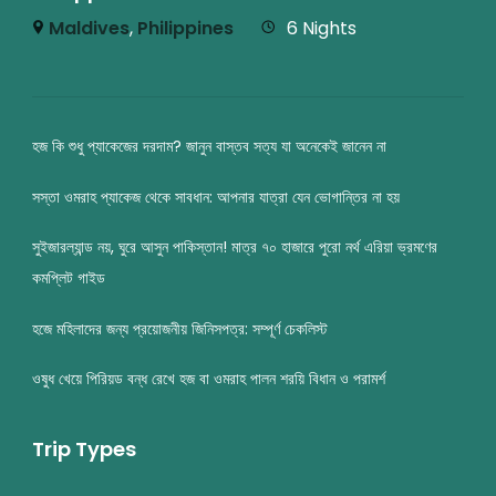
Maldives
,
Philippines
6 Nights
হজ কি শুধু প্যাকেজের দরদাম? জানুন বাস্তব সত্য যা অনেকেই জানেন না
সস্তা ওমরাহ প্যাকেজ থেকে সাবধান: আপনার যাত্রা যেন ভোগান্তির না হয়
সুইজারল্যান্ড নয়, ঘুরে আসুন পাকিস্তান! মাত্র ৭০ হাজারে পুরো নর্থ এরিয়া ভ্রমণের
কমপ্লিট গাইড
হজে মহিলাদের জন্য প্রয়োজনীয় জিনিসপত্র: সম্পূর্ণ চেকলিস্ট
ওষুধ খেয়ে পিরিয়ড বন্ধ রেখে হজ বা ওমরাহ পালন শরয়ি বিধান ও পরামর্শ
Trip Types