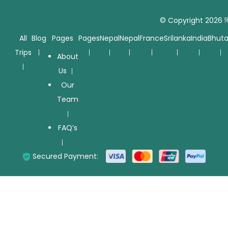
© Copyright 2026
জ
All
Blog
Pages
Pages
Nepal
Nepal
France
Srilanka
India
Bhut
Trips
About
Us
Our
Team
FAQ’s
Secured Payment: