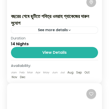
বছরের শেষে ছুটিতে পবিত্র ওমরাহ প্যাকেজের দারুন
সুযোগ
See more details
Duration
বছরের শেষ সময়ে সফর হউক পবিত্র মক্কা ও মদীনায় সাশ্রয়ী মূল্যে
14 Nights
ওমরাহ্‌ প্যাকেজের জন্য বিশ্বস্ত প্রতিষ্ঠান জিলহজ্জ গ্রুপ বাংলাদেশ
হজ্জ ও ওমরাহ আল্লাহ তায়ালা আমাদের...
View Details
Saudi Arabia
Availability:
01 Person
Jan
Feb
Mar
Apr
May
Jun
Jul
Aug
Sep
Oct
Nov
Dec