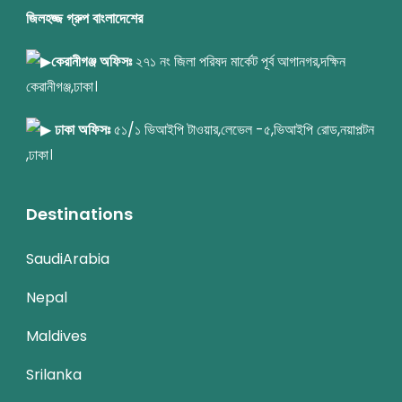
জিলহজ্জ গ্রুপ বাংলাদেশের
কেরানীগঞ্জ অফিসঃ
২৭১ নং জিলা পরিষদ মার্কেট পূর্ব আগানগর,দক্ষিন
কেরানীগঞ্জ,ঢাকা।
ঢাকা অফিসঃ
৫১/১ ভিআইপি টাওয়ার,লেভেল -৫,ভিআইপি রোড,নয়াপল্টন
,ঢাকা।
Destinations
SaudiArabia
Nepal
Maldives
Srilanka