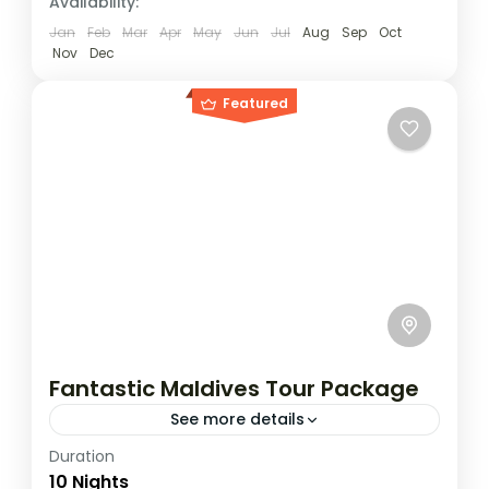
Availability:
Jan
Feb
Mar
Apr
May
Jun
Jul
Aug
Sep
Oct
Nov
Dec
Featured
Fantastic Maldives Tour Package
See more details
Duration
Travel is the movement of people between
10 Nights