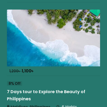
1,100
৳
1,200
৳
8% Off
7 Days tour to Explore the Beauty of
Philippines
Maldives
,
Philippines
6 Nights