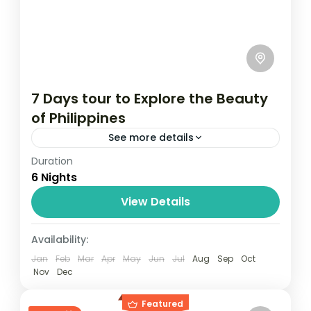
7 Days tour to Explore the Beauty
of Philippines
See more details
Duration
Travel is the movement of people between
6 Nights
relatively distant geographical locations,
and can involve travel by foot, bicycle,
View Details
automobile, train, boat, bus, airplane, or
Maldives
,
Philippines
Availability:
other...
2 People
Jan
Feb
Mar
Apr
May
Jun
Jul
Aug
Sep
Oct
Nov
Dec
Featured