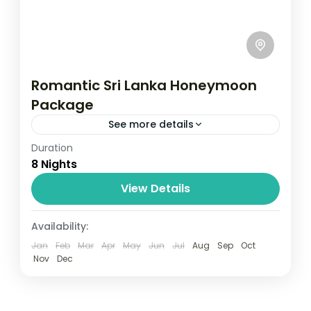
Romantic Sri Lanka Honeymoon
Package
See more details
Duration
Travel is the movement of people between
8 Nights
relatively distant geographical locations,
and can involve travel by foot, bicycle,
View Details
automobile, train, boat, bus, airplane, or
Colombo
,
Maldives
,
Srilanka
Availability:
other...
3 People
Jan
Feb
Mar
Apr
May
Jun
Jul
Aug
Sep
Oct
Nov
Dec