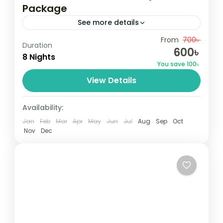
Package
See more details
Travel is the movement of people between
From
700৳
Duration
600৳
relatively distant geographical locations,
8 Nights
You save 100৳
and can involve travel by foot, bicycle,
View Details
automobile, train, boat, bus, airplane, or
Colombo
,
Maldives
,
Srilanka
other...
3 People
Availability:
Jan
Feb
Mar
Apr
May
Jun
Jul
Aug
Sep
Oct
Nov
Dec