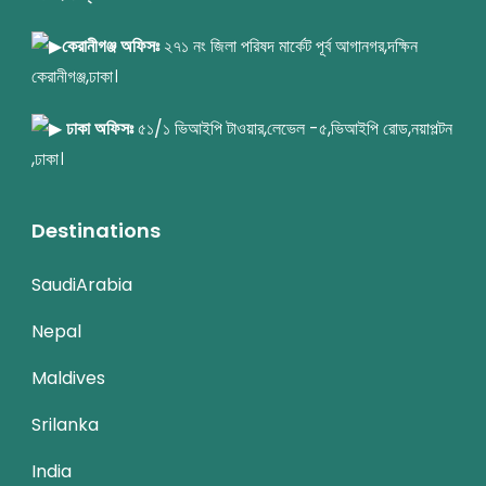
কেরানীগঞ্জ অফিসঃ
২৭১ নং জিলা পরিষদ মার্কেট পূর্ব আগানগর,দক্ষিন
কেরানীগঞ্জ,ঢাকা।
ঢাকা অফিসঃ
৫১/১ ভিআইপি টাওয়ার,লেভেল -৫,ভিআইপি রোড,নয়াপল্টন
,ঢাকা।
Destinations
SaudiArabia
Nepal
Maldives
Srilanka
India