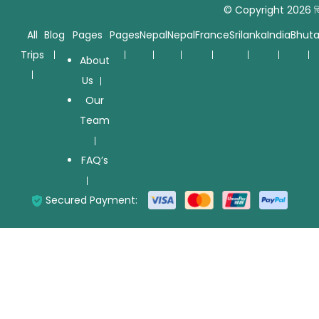
© Copyright 2026
জ
All
Blog
Pages
Pages
Nepal
Nepal
France
Srilanka
India
Bhut
Trips
About
Us
Our
Team
FAQ’s
Secured Payment: