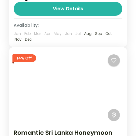
relatively distant geographical locations,
and can involve travel by foot, bicycle,
View Details
automobile, train, boat, bus, airplane, or
Maldives
,
Male
,
Srilanka
Availability:
other...
1 Person
Jan
Feb
Mar
Apr
May
Jun
Jul
Aug
Sep
Oct
Nov
Dec
14% Off
Romantic Sri Lanka Honeymoon