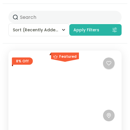
Sort
(Recently Added)
Apply Filters
Featured
8% Off