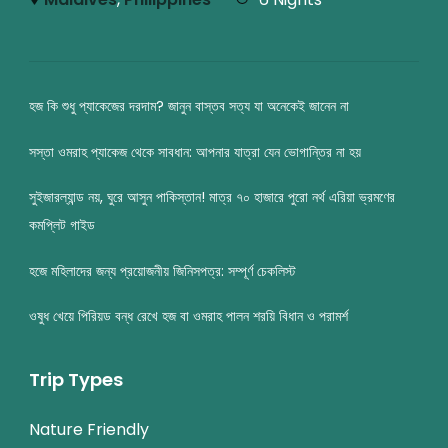
হজ কি শুধু প্যাকেজের দরদাম? জানুন বাস্তব সত্য যা অনেকেই জানেন না
সস্তা ওমরাহ প্যাকেজ থেকে সাবধান: আপনার যাত্রা যেন ভোগান্তির না হয়
সুইজারল্যান্ড নয়, ঘুরে আসুন পাকিস্তান! মাত্র ৭০ হাজারে পুরো নর্থ এরিয়া ভ্রমণের
কমপ্লিট গাইড
হজে মহিলাদের জন্য প্রয়োজনীয় জিনিসপত্র: সম্পূর্ণ চেকলিস্ট
ওষুধ খেয়ে পিরিয়ড বন্ধ রেখে হজ বা ওমরাহ পালন শরয়ি বিধান ও পরামর্শ
Trip Types
Nature Friendly