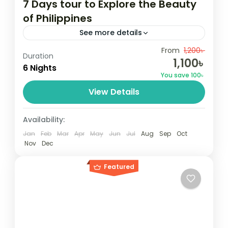
7 Days tour to Explore the Beauty
of Philippines
See more details
Travel is the movement of people between
From
1,200৳
Duration
1,100৳
relatively distant geographical locations,
6 Nights
You save 100৳
and can involve travel by foot, bicycle,
View Details
automobile, train, boat, bus, airplane, or
Maldives
,
Philippines
other...
2 People
Availability:
Jan
Feb
Mar
Apr
May
Jun
Jul
Aug
Sep
Oct
Nov
Dec
Featured