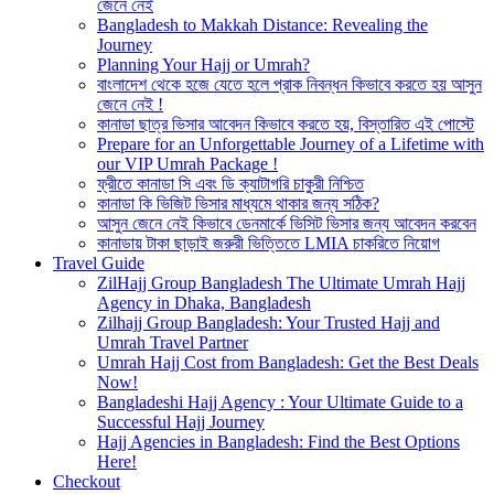
জেনে নেই
Bangladesh to Makkah Distance: Revealing the
Journey
Planning Your Hajj or Umrah?
বাংলাদেশ থেকে হজে যেতে হলে প্রাক নিবন্ধন কিভাবে করতে হয় আসুন
জেনে নেই !
কানাডা ছাত্র ভিসার আবেদন কিভাবে করতে হয়, বিস্তারিত এই পোস্টে
Prepare for an Unforgettable Journey of a Lifetime with
our VIP Umrah Package !
ফ্রীতে কানাডা সি এবং ডি ক্যাটাগরি চাকুরী নিশ্চিত
কানাডা কি ভিজিট ভিসার মাধ্যমে থাকার জন্য সঠিক?
আসুন জেনে নেই কিভাবে ডেনমার্কে ভিসিট ভিসার জন্য আবেদন করবেন
কানাডায় টাকা ছাড়াই জরুরী ভিত্তিতে LMIA চাকরিতে নিয়োগ
Travel Guide
ZilHajj Group Bangladesh The Ultimate Umrah Hajj
Agency in Dhaka, Bangladesh
Zilhajj Group Bangladesh: Your Trusted Hajj and
Umrah Travel Partner
Umrah Hajj Cost from Bangladesh: Get the Best Deals
Now!
Bangladeshi Hajj Agency : Your Ultimate Guide to a
Successful Hajj Journey
Hajj Agencies in Bangladesh: Find the Best Options
Here!
Checkout