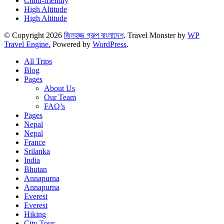
Child-friendly
High Altitude
High Altitude
© Copyright 2026
জিলহজ্জ গ্রুপ বাংলাদেশ
.
Travel Monster by
WP
Travel Engine.
Powered by
WordPress
.
All Trips
Blog
Pages
About Us
Our Team
FAQ’s
Pages
Nepal
Nepal
France
Srilanka
India
Bhutan
Annapurna
Annapurna
Everest
Everest
Hiking
City Tour