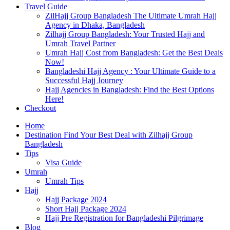
Travel Guide
ZilHajj Group Bangladesh The Ultimate Umrah Hajj
Agency in Dhaka, Bangladesh
Zilhajj Group Bangladesh: Your Trusted Hajj and
Umrah Travel Partner
Umrah Hajj Cost from Bangladesh: Get the Best Deals
Now!
Bangladeshi Hajj Agency : Your Ultimate Guide to a
Successful Hajj Journey
Hajj Agencies in Bangladesh: Find the Best Options
Here!
Checkout
Home
Destination Find Your Best Deal with Zilhajj Group
Bangladesh
Tips
Visa Guide
Umrah
Umrah Tips
Hajj
Hajj Package 2024
Short Hajj Package 2024
Hajj Pre Registration for Bangladeshi Pilgrimage
Blog