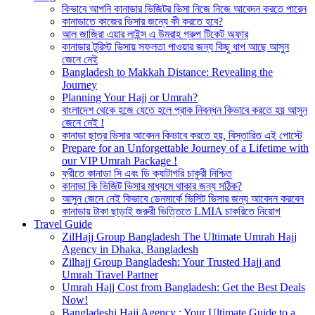
কিভাবে আপনি কানাডার ভিজিটর ভিসা নিজে নিজে আবেদন করতে পারেন
কানাডাতে কাজের ভিসার জন্যে কী করতে হবে?
আল জাজিরা এয়ার লাইন্স এ উমরাহ গ্রুপ টিকেট অফার
কানাডার টুরিস্ট ভিসায় সফলতা পাওয়ার জন্য কিছু ধাপ আছে আসুন
জেনে নেই
Bangladesh to Makkah Distance: Revealing the
Journey
Planning Your Hajj or Umrah?
বাংলাদেশ থেকে হজে যেতে হলে প্রাক নিবন্ধন কিভাবে করতে হয় আসুন
জেনে নেই !
কানাডা ছাত্র ভিসার আবেদন কিভাবে করতে হয়, বিস্তারিত এই পোস্টে
Prepare for an Unforgettable Journey of a Lifetime with
our VIP Umrah Package !
ফ্রীতে কানাডা সি এবং ডি ক্যাটাগরি চাকুরী নিশ্চিত
কানাডা কি ভিজিট ভিসার মাধ্যমে থাকার জন্য সঠিক?
আসুন জেনে নেই কিভাবে ডেনমার্কে ভিসিট ভিসার জন্য আবেদন করবেন
কানাডায় টাকা ছাড়াই জরুরী ভিত্তিতে LMIA চাকরিতে নিয়োগ
Travel Guide
ZilHajj Group Bangladesh The Ultimate Umrah Hajj
Agency in Dhaka, Bangladesh
Zilhajj Group Bangladesh: Your Trusted Hajj and
Umrah Travel Partner
Umrah Hajj Cost from Bangladesh: Get the Best Deals
Now!
Bangladeshi Hajj Agency : Your Ultimate Guide to a