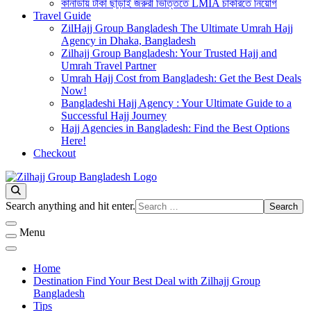
কানাডায় টাকা ছাড়াই জরুরী ভিত্তিতে LMIA চাকরিতে নিয়োগ
Travel Guide
ZilHajj Group Bangladesh The Ultimate Umrah Hajj
Agency in Dhaka, Bangladesh
Zilhajj Group Bangladesh: Your Trusted Hajj and
Umrah Travel Partner
Umrah Hajj Cost from Bangladesh: Get the Best Deals
Now!
Bangladeshi Hajj Agency : Your Ultimate Guide to a
Successful Hajj Journey
Hajj Agencies in Bangladesh: Find the Best Options
Here!
Checkout
Best Hajj Umrah Travel Tour Agent in Bangladesh
জিলহজ্জ গ্রুপ বাংলাদেশ
Looking
Search anything and hit enter.
for
Something?
Menu
Home
Destination Find Your Best Deal with Zilhajj Group
Bangladesh
Tips