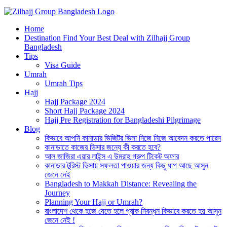
Best Hajj Umrah Travel Tour Agent in Bangladesh
Home
জিলহজ্জ গ্রুপ বাংলাদেশ
Destination Find Your Best Deal with Zilhajj Group
Bangladesh
Tips
Visa Guide
Umrah
Umrah Tips
Hajj
Hajj Package 2024
Short Hajj Package 2024
Hajj Pre Registration for Bangladeshi Pilgrimage
Blog
কিভাবে আপনি কানাডার ভিজিটর ভিসা নিজে নিজে আবেদন করতে পারেন
কানাডাতে কাজের ভিসার জন্যে কী করতে হবে?
আল জাজিরা এয়ার লাইন্স এ উমরাহ গ্রুপ টিকেট অফার
কানাডার টুরিস্ট ভিসায় সফলতা পাওয়ার জন্য কিছু ধাপ আছে আসুন
জেনে নেই
Bangladesh to Makkah Distance: Revealing the
Journey
Planning Your Hajj or Umrah?
বাংলাদেশ থেকে হজে যেতে হলে প্রাক নিবন্ধন কিভাবে করতে হয় আসুন
জেনে নেই !