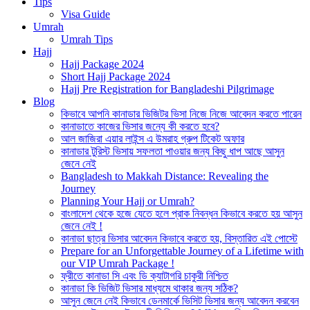
Tips
Visa Guide
Umrah
Umrah Tips
Hajj
Hajj Package 2024
Short Hajj Package 2024
Hajj Pre Registration for Bangladeshi Pilgrimage
Blog
কিভাবে আপনি কানাডার ভিজিটর ভিসা নিজে নিজে আবেদন করতে পারেন
কানাডাতে কাজের ভিসার জন্যে কী করতে হবে?
আল জাজিরা এয়ার লাইন্স এ উমরাহ গ্রুপ টিকেট অফার
কানাডার টুরিস্ট ভিসায় সফলতা পাওয়ার জন্য কিছু ধাপ আছে আসুন
জেনে নেই
Bangladesh to Makkah Distance: Revealing the
Journey
Planning Your Hajj or Umrah?
বাংলাদেশ থেকে হজে যেতে হলে প্রাক নিবন্ধন কিভাবে করতে হয় আসুন
জেনে নেই !
কানাডা ছাত্র ভিসার আবেদন কিভাবে করতে হয়, বিস্তারিত এই পোস্টে
Prepare for an Unforgettable Journey of a Lifetime with
our VIP Umrah Package !
ফ্রীতে কানাডা সি এবং ডি ক্যাটাগরি চাকুরী নিশ্চিত
কানাডা কি ভিজিট ভিসার মাধ্যমে থাকার জন্য সঠিক?
আসুন জেনে নেই কিভাবে ডেনমার্কে ভিসিট ভিসার জন্য আবেদন করবেন