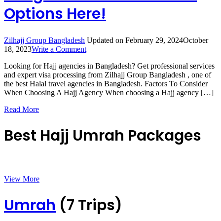
Options Here!
Zilhajj Group Bangladesh
Updated on
February 29, 2024
October
on
18, 2023
Write a Comment
Hajj
Looking for Hajj agencies in Bangladesh? Get professional services
Agencies
and expert visa processing from Zilhajj Group Bangladesh , one of
in
the best Halal travel agencies in Bangladesh. Factors To Consider
Bangladesh:
When Choosing A Hajj Agency When choosing a Hajj agency […]
Find
the
Read More
Best
Options
Here!
Best Hajj Umrah Packages
View More
Umrah
(7 Trips)