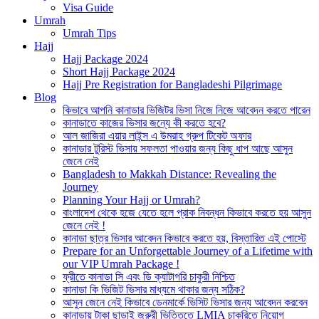
Visa Guide
Umrah
Umrah Tips
Hajj
Hajj Package 2024
Short Hajj Package 2024
Hajj Pre Registration for Bangladeshi Pilgrimage
Blog
কিভাবে আপনি কানাডার ভিজিটর ভিসা নিজে নিজে আবেদন করতে পারেন
কানাডাতে কাজের ভিসার জন্যে কী করতে হবে?
আল জাজিরা এয়ার লাইন্স এ উমরাহ গ্রুপ টিকেট অফার
কানাডার টুরিস্ট ভিসায় সফলতা পাওয়ার জন্য কিছু ধাপ আছে আসুন
জেনে নেই
Bangladesh to Makkah Distance: Revealing the
Journey
Planning Your Hajj or Umrah?
বাংলাদেশ থেকে হজে যেতে হলে প্রাক নিবন্ধন কিভাবে করতে হয় আসুন
জেনে নেই !
কানাডা ছাত্র ভিসার আবেদন কিভাবে করতে হয়, বিস্তারিত এই পোস্টে
Prepare for an Unforgettable Journey of a Lifetime with
our VIP Umrah Package !
ফ্রীতে কানাডা সি এবং ডি ক্যাটাগরি চাকুরী নিশ্চিত
কানাডা কি ভিজিট ভিসার মাধ্যমে থাকার জন্য সঠিক?
আসুন জেনে নেই কিভাবে ডেনমার্কে ভিসিট ভিসার জন্য আবেদন করবেন
কানাডায় টাকা ছাড়াই জরুরী ভিত্তিতে LMIA চাকরিতে নিয়োগ