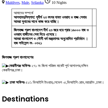
Maldives
,
Male
,
Srilanka
10 Nights
আমাদের সম্পর্কে
আলহামদুলিল্লাহ! সুদীর্ঘ ২৩ বৎসর যাবত ওমরাহ ও হজ্জ সেবায়
আমরা সুনামের সাথে কাজ করে যাচ্ছি।
জিলহজ্জ গ্রুপ বাংলাদেশ দীর্ঘ ২৩ বছর ধরে প্রায় ১৬০০০ হজ ও
ওমরাহ হাজীদের সেবা দিয়ে এসেছে।
আমরা বাংলাদেশ ও সৌদী ধর্ম মন্ত্রনালয় অনুমোদিত প্রতিষ্ঠান ।
হজ লাইসেন্স নং- ০৩২১
জিলহজ্জ গ্রুপ বাংলাদেশের
কেরানীগঞ্জ অফিসঃ
২৭১ নং জিলা পরিষদ মার্কেট পূর্ব আগানগর,দক্ষিন
কেরানীগঞ্জ,ঢাকা।
ঢাকা অফিসঃ
৫১/১ ভিআইপি টাওয়ার,লেভেল -৫,ভিআইপি রোড,নয়াপল্টন ,ঢাকা।
Destinations