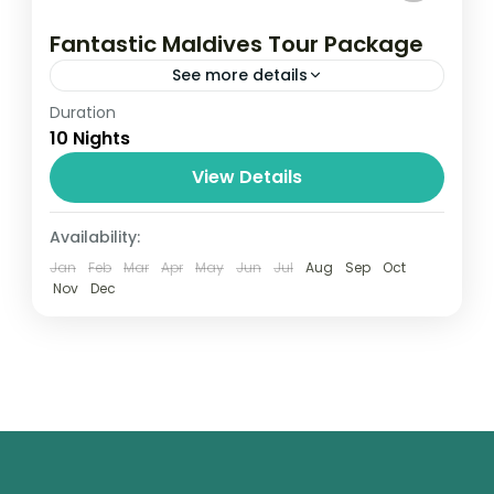
Fantastic Maldives Tour Package
See more details
Duration
Travel is the movement of people between
10 Nights
relatively distant geographical locations,
and can involve travel by foot, bicycle,
View Details
automobile, train, boat, bus, airplane, or
Maldives
,
Male
,
Srilanka
Availability:
other...
1 Person
Jan
Feb
Mar
Apr
May
Jun
Jul
Aug
Sep
Oct
Nov
Dec