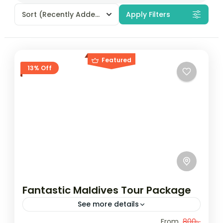
Sort
(Recently Added)
Apply Filters
Featured
13% Off
Fantastic Maldives Tour Package
See more details
Travel is the movement of people between
From
800৳