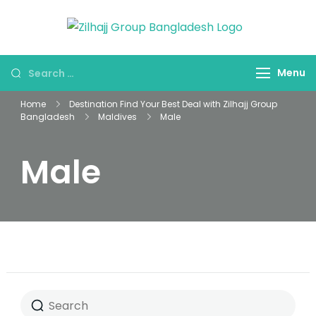
Skip
to
জিলহজ্জ গ্রুপ
Best Hajj
content
বাংলাদেশ
Umrah
Looking
Menu
Travel Tour
for
Agent in
Home
Destination Find Your Best Deal with Zilhajj Group
Something?
Bangladesh
Bangladesh
Maldives
Male
Male