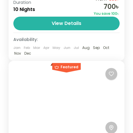
Duration
700৳
relatively distant geographical locations,
10 Nights
You save 100৳
and can involve travel by foot, bicycle,
View Details
automobile, train, boat, bus, airplane, or
Maldives
,
Male
,
Srilanka
other...
1 Person
Availability:
Jan
Feb
Mar
Apr
May
Jun
Jul
Aug
Sep
Oct
Nov
Dec
Featured