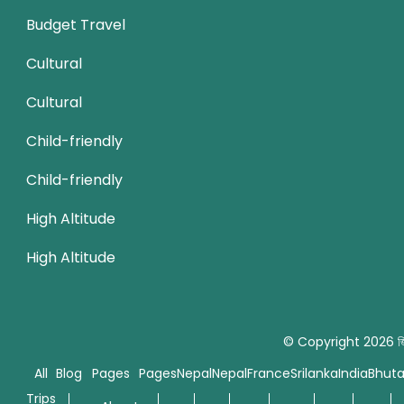
Budget Travel
Cultural
Cultural
Child-friendly
Child-friendly
High Altitude
High Altitude
© Copyright 2026
জ
All
Blog
Pages
Pages
Nepal
Nepal
France
Srilanka
India
Bhut
Trips