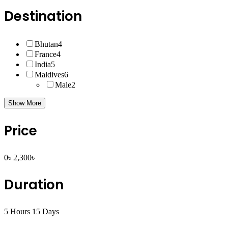
Destination
Bhutan
4
France
4
India
5
Maldives
6
Male
2
Show More
Price
0৳
2,300৳
Duration
5 Hours
15 Days