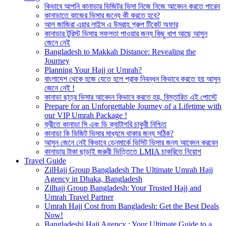
কিভাবে আপনি কানাডার ভিজিটর ভিসা নিজে নিজে আবেদন করতে পারেন
কানাডাতে কাজের ভিসার জন্যে কী করতে হবে?
আল জাজিরা এয়ার লাইন্স এ উমরাহ গ্রুপ টিকেট অফার
কানাডার টুরিস্ট ভিসায় সফলতা পাওয়ার জন্য কিছু ধাপ আছে আসুন
জেনে নেই
Bangladesh to Makkah Distance: Revealing the
Journey
Planning Your Hajj or Umrah?
বাংলাদেশ থেকে হজে যেতে হলে প্রাক নিবন্ধন কিভাবে করতে হয় আসুন
জেনে নেই !
কানাডা ছাত্র ভিসার আবেদন কিভাবে করতে হয়, বিস্তারিত এই পোস্টে
Prepare for an Unforgettable Journey of a Lifetime with
our VIP Umrah Package !
ফ্রীতে কানাডা সি এবং ডি ক্যাটাগরি চাকুরী নিশ্চিত
কানাডা কি ভিজিট ভিসার মাধ্যমে থাকার জন্য সঠিক?
আসুন জেনে নেই কিভাবে ডেনমার্কে ভিসিট ভিসার জন্য আবেদন করবেন
কানাডায় টাকা ছাড়াই জরুরী ভিত্তিতে LMIA চাকরিতে নিয়োগ
Travel Guide
ZilHajj Group Bangladesh The Ultimate Umrah Hajj
Agency in Dhaka, Bangladesh
Zilhajj Group Bangladesh: Your Trusted Hajj and
Umrah Travel Partner
Umrah Hajj Cost from Bangladesh: Get the Best Deals
Now!
Bangladeshi Hajj Agency : Your Ultimate Guide to a