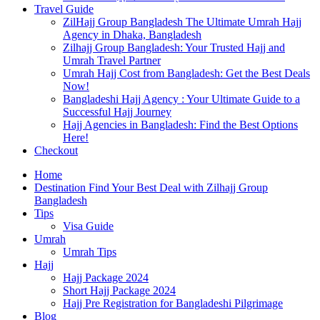
Travel Guide
ZilHajj Group Bangladesh The Ultimate Umrah Hajj
Agency in Dhaka, Bangladesh
Zilhajj Group Bangladesh: Your Trusted Hajj and
Umrah Travel Partner
Umrah Hajj Cost from Bangladesh: Get the Best Deals
Now!
Bangladeshi Hajj Agency : Your Ultimate Guide to a
Successful Hajj Journey
Hajj Agencies in Bangladesh: Find the Best Options
Here!
Checkout
Home
Destination Find Your Best Deal with Zilhajj Group
Bangladesh
Tips
Visa Guide
Umrah
Umrah Tips
Hajj
Hajj Package 2024
Short Hajj Package 2024
Hajj Pre Registration for Bangladeshi Pilgrimage
Blog