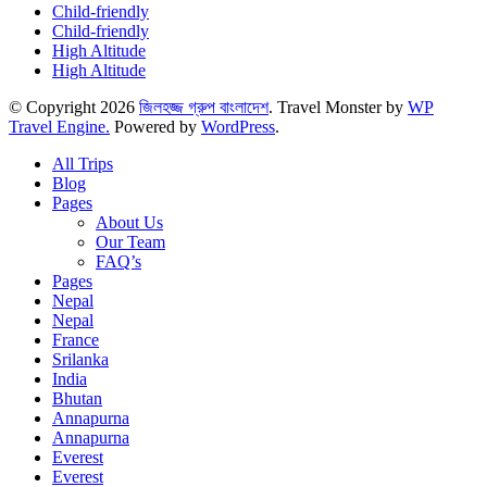
Child-friendly
Child-friendly
High Altitude
High Altitude
© Copyright 2026
জিলহজ্জ গ্রুপ বাংলাদেশ
.
Travel Monster by
WP
Travel Engine.
Powered by
WordPress
.
All Trips
Blog
Pages
About Us
Our Team
FAQ’s
Pages
Nepal
Nepal
France
Srilanka
India
Bhutan
Annapurna
Annapurna
Everest
Everest