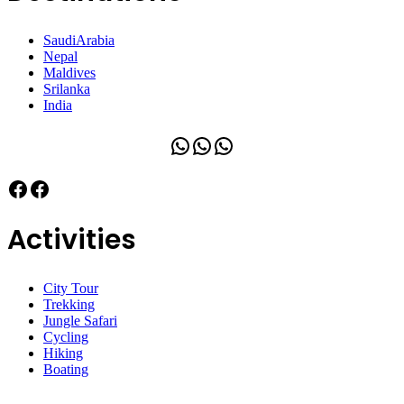
SaudiArabia
Nepal
Maldives
Srilanka
India
WhatsApp
WhatsApp
WhatsApp
Facebook
Facebook
Activities
City Tour
Trekking
Jungle Safari
Cycling
Hiking
Boating