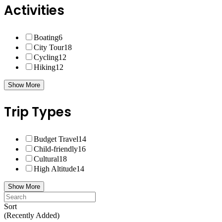
Activities
Boating
6
City Tour
18
Cycling
12
Hiking
12
Show More
Trip Types
Budget Travel
14
Child-friendly
16
Cultural
18
High Altitude
14
Show More
Sort
(Recently Added)