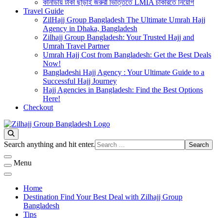
কানাডায় টাকা ছাড়াই জরুরী ভিত্তিতে LMIA চাকরিতে নিয়োগ
Travel Guide
ZilHajj Group Bangladesh The Ultimate Umrah Hajj
Agency in Dhaka, Bangladesh
Zilhajj Group Bangladesh: Your Trusted Hajj and
Umrah Travel Partner
Umrah Hajj Cost from Bangladesh: Get the Best Deals
Now!
Bangladeshi Hajj Agency : Your Ultimate Guide to a
Successful Hajj Journey
Hajj Agencies in Bangladesh: Find the Best Options
Here!
Checkout
Best Hajj Umrah Travel Tour Agent in Bangladesh
জিলহজ্জ গ্রুপ বাংলাদেশ
Looking
Search anything and hit enter.
for
Something?
Menu
Home
Destination Find Your Best Deal with Zilhajj Group
Bangladesh
Tips