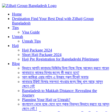
Best Hajj Umrah Travel Tour Agent in Bangladesh
Home
জিলহজ্জ গ্রুপ বাংলাদেশ
Destination Find Your Best Deal with Zilhajj Group
Bangladesh
Tips
Visa Guide
Umrah
Umrah Tips
Hajj
Hajj Package 2024
Short Hajj Package 2024
Hajj Pre Registration for Bangladeshi Pilgrimage
Blog
কিভাবে আপনি কানাডার ভিজিটর ভিসা নিজে নিজে আবেদন করতে পারেন
কানাডাতে কাজের ভিসার জন্যে কী করতে হবে?
আল জাজিরা এয়ার লাইন্স এ উমরাহ গ্রুপ টিকেট অফার
কানাডার টুরিস্ট ভিসায় সফলতা পাওয়ার জন্য কিছু ধাপ আছে আসুন
জেনে নেই
Bangladesh to Makkah Distance: Revealing the
Journey
Planning Your Hajj or Umrah?
বাংলাদেশ থেকে হজে যেতে হলে প্রাক নিবন্ধন কিভাবে করতে হয় আসুন
জেনে নেই !