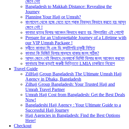
জেনে নেই
Bangladesh to Makkah Distance: Revealing the
Journey
Planning Your Hajj or Umrah?
বাংলাদেশ থেকে হজে যেতে হলে প্রাক নিবন্ধন কিভাবে করতে হয় আসুন
জেনে নেই !
কানাডা ছাত্র ভিসার আবেদন কিভাবে করতে হয়, বিস্তারিত এই পোস্টে
Prepare for an Unforgettable Journey of a Lifetime with
our VIP Umrah Package !
ফ্রীতে কানাডা সি এবং ডি ক্যাটাগরি চাকুরী নিশ্চিত
কানাডা কি ভিজিট ভিসার মাধ্যমে থাকার জন্য সঠিক?
আসুন জেনে নেই কিভাবে ডেনমার্কে ভিসিট ভিসার জন্য আবেদন করবেন
কানাডায় টাকা ছাড়াই জরুরী ভিত্তিতে LMIA চাকরিতে নিয়োগ
Travel Guide
ZilHajj Group Bangladesh The Ultimate Umrah Hajj
Agency in Dhaka, Bangladesh
Zilhajj Group Bangladesh: Your Trusted Hajj and
Umrah Travel Partner
Umrah Hajj Cost from Bangladesh: Get the Best Deals
Now!
Bangladeshi Hajj Agency : Your Ultimate Guide to a
Successful Hajj Journey
Hajj Agencies in Bangladesh: Find the Best Options
Here!
Checkout