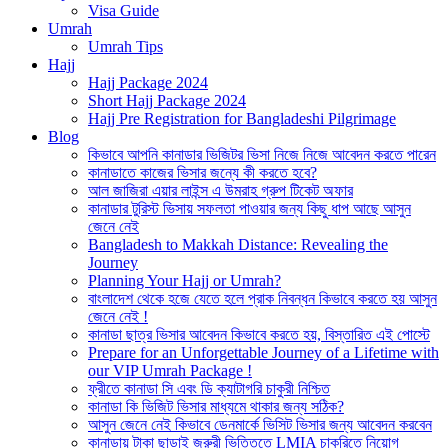
Visa Guide
Umrah
Umrah Tips
Hajj
Hajj Package 2024
Short Hajj Package 2024
Hajj Pre Registration for Bangladeshi Pilgrimage
Blog
কিভাবে আপনি কানাডার ভিজিটর ভিসা নিজে নিজে আবেদন করতে পারেন
কানাডাতে কাজের ভিসার জন্যে কী করতে হবে?
আল জাজিরা এয়ার লাইন্স এ উমরাহ গ্রুপ টিকেট অফার
কানাডার টুরিস্ট ভিসায় সফলতা পাওয়ার জন্য কিছু ধাপ আছে আসুন
জেনে নেই
Bangladesh to Makkah Distance: Revealing the
Journey
Planning Your Hajj or Umrah?
বাংলাদেশ থেকে হজে যেতে হলে প্রাক নিবন্ধন কিভাবে করতে হয় আসুন
জেনে নেই !
কানাডা ছাত্র ভিসার আবেদন কিভাবে করতে হয়, বিস্তারিত এই পোস্টে
Prepare for an Unforgettable Journey of a Lifetime with
our VIP Umrah Package !
ফ্রীতে কানাডা সি এবং ডি ক্যাটাগরি চাকুরী নিশ্চিত
কানাডা কি ভিজিট ভিসার মাধ্যমে থাকার জন্য সঠিক?
আসুন জেনে নেই কিভাবে ডেনমার্কে ভিসিট ভিসার জন্য আবেদন করবেন
কানাডায় টাকা ছাড়াই জরুরী ভিত্তিতে LMIA চাকরিতে নিয়োগ