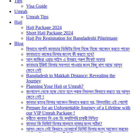
Tips
Visa Guide
Umrah
Umrah Tips
Hajj
Hajj Package 2024
Short Hajj Package 2024
Hajj Pre Registration for Bangladeshi Pilgrimage
Blog
কিভাবে আপনি কানাডার ভিজিটর ভিসা নিজে নিজে আবেদন করতে পারেন
কানাডাতে কাজের ভিসার জন্যে কী করতে হবে?
আল জাজিরা এয়ার লাইন্স এ উমরাহ গ্রুপ টিকেট অফার
কানাডার টুরিস্ট ভিসায় সফলতা পাওয়ার জন্য কিছু ধাপ আছে আসুন
জেনে নেই
Bangladesh to Makkah Distance: Revealing the
Journey
Planning Your Hajj or Umrah?
বাংলাদেশ থেকে হজে যেতে হলে প্রাক নিবন্ধন কিভাবে করতে হয় আসুন
জেনে নেই !
কানাডা ছাত্র ভিসার আবেদন কিভাবে করতে হয়, বিস্তারিত এই পোস্টে
Prepare for an Unforgettable Journey of a Lifetime with
our VIP Umrah Package !
ফ্রীতে কানাডা সি এবং ডি ক্যাটাগরি চাকুরী নিশ্চিত
কানাডা কি ভিজিট ভিসার মাধ্যমে থাকার জন্য সঠিক?
আসুন জেনে নেই কিভাবে ডেনমার্কে ভিসিট ভিসার জন্য আবেদন করবেন