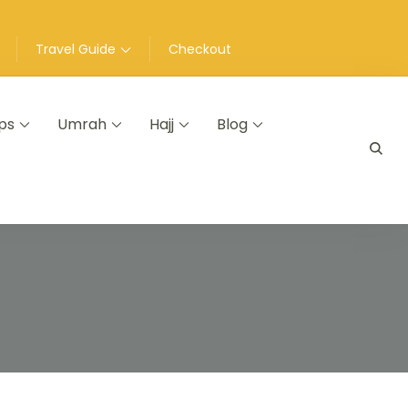
Travel Guide
Checkout
ps
Umrah
Hajj
Blog