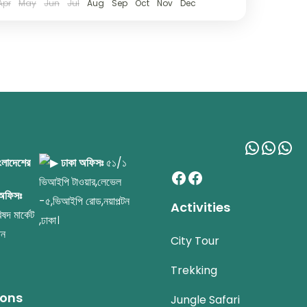
Apr
May
Jun
Jul
Aug
Sep
Oct
Nov
Dec
WhatsA
What
Wh
াংলাদেশের
ঢাকা অফিসঃ
৫১/১
Facebook
Facebook
ভিআইপি টাওয়ার,লেভেল
 অফিসঃ
-৫,ভিআইপি রোড,নয়াপল্টন
Activities
ষদ মার্কেট
,ঢাকা।
িন
City Tour
Trekking
ions
Jungle Safari