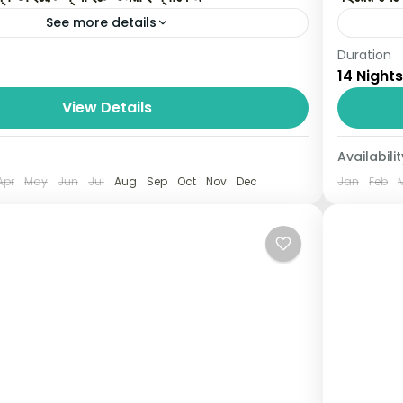
See more details
Duration
 ২০২৪ সালে পবিত্র মক্কা ও মদিনায় ওমরাহ যাত্রার পরিকল্পনা
বছরের শেষ 
14 Nights
ফ্লাইটে ওমরাহ প্যাকেজ দিচ্ছি স্পেসাল অফারে । জিলহজ্জ গ্রুপ
জন্য বিশ্বস
View Details
আমাদের...
ia
Saudi 
Availabilit
01 Pe
Apr
May
Jun
Jul
Aug
Sep
Oct
Nov
Dec
Jan
Feb