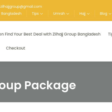
zilhajjgroup@gmail.com
up Bangladesh
Tips
Umrah
Hajj
Blog
on Find Your Best Deal with Zilhajj Group Bangladesh
Ti
েশ
l Tour Agent in Bangladesh
Checkout
roup Package