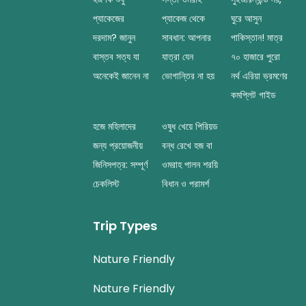
প্যাকেজের
প্যাকেজ থেকে
ঘুরে আসুন
দরদাম? জানুন
সাবধান: আপনার
পাকিস্তান! মাত্র
বাস্তব সত্য যা
যাত্রা যেন
৭০ হাজারে পুরো
অনেকেই জানেন না
ভোগান্তির না হয়
নর্থ এরিয়া ভ্রমণের
কমপ্লিট গাইড
হজে মহিলাদের
ওষুধ খেয়ে পিরিয়ড
জন্য প্রয়োজনীয়
বন্ধ রেখে হজ বা
জিনিসপত্র: সম্পূর্ণ
ওমরাহ পালন শরয়ি
চেকলিস্ট
বিধান ও পরামর্শ
Trip Types
Nature Friendly
Nature Friendly