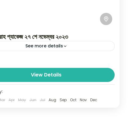
মরাহ প্যাকেজ ২৭ শে নভেম্বর ২০২৩
See more details
ক্ষার ওমরাহ সফর‌ সাশ্রয়ী মূল্যে ওমরাহ্‌ প্যাকেজ জিলহজ্জ গ্রুপ বাংলাদেশ হজ্জ
্লাহ তায়ালা আমাদের সকলকে তার ঘর জিয়ারত করার তৌফিক দিন। মহান...
View Details
Arabia
rson
y:
Mar
Apr
May
Jun
Jul
Aug
Sep
Oct
Nov
Dec