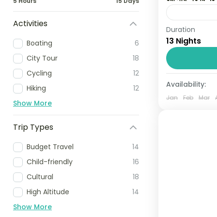
5 Hours
15 Days
Activities
Duration
আপনি কি চলতি বছর
13 Nights
Boating
6
করছেন? ডাইরেক্ট 
বাংলাদেশের...
City Tour
18
Cycling
12
Saudi Arab
Availability:
Hiking
12
01 Person
Jan
Feb
Mar
Show More
Trip Types
Budget Travel
14
Child-friendly
16
Cultural
18
High Altitude
14
Show More