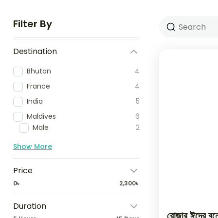
Filter By
Destination
Bhutan
4
France
4
India
5
Maldives
6
Male
2
Show More
Price
0৳
2,300৳
Duration
রোজার ঈদের বন্ধ