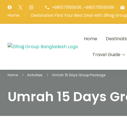
Skip
+8801711165606 ,+8801715595991
to
Home
Destination Find Your Best Deal with Zilhajj Gro
content
Home
Destinati
জিলহজ্জ গ্রুপ বাংলাদ
Best Hajj Umrah Trave
Travel Guide
Home
Activities
Umrah 15 Days Group Package
Umrah 15 Days G