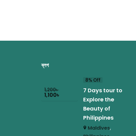
pp
sApp
atsApp
ব্লগ
8% Off
1,200
৳
7 Days tour to
1,100
৳
Explore the
Beauty of
Philippines
Maldives
,