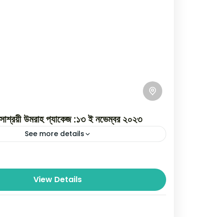
 সাশ্রয়ী উমরাহ প্যাকেজ :১৩ ই নভেম্বর ২০২৩
See more details
প্নের ওমরাহ্‌ সাশ্রয়ী মূল্যে ওমরাহ্‌ প্যাকেজ জিলহজ্জ গ্রুপ বাংলাদেশ
্লাহ তায়ালা আমাদের সকলকে তার ঘর জিয়ারত করার তৌফিক দিন।
View Details
ia