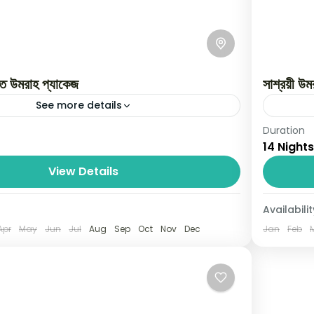
তে উমরাহ প্যাকেজ
সাশ্রয়ী উ
See more details
Duration
টিতে সময় কাটুক পবিত্র হারামাইন এ সাশ্রয়ী মূল্যে ওমরাহ্‌ প্যাকেজ
দীর্ঘ প্রতি
14 Nights
ংলাদেশ হজ্জ ও ওমরাহ আল্লাহ তায়ালা আমাদের সকলকে তার ঘর...
ও ওমরাহ আল
View Details
ia
Saudi 
01 Pe
Availabilit
Apr
May
Jun
Jul
Aug
Sep
Oct
Nov
Dec
Jan
Feb