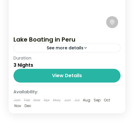
Lake Boating in Peru
See more details
Duration
Travel is the movement of people between
3 Nights
relatively distant geographical locations,
and can involve travel by foot, bicycle,
View Details
automobile, train, boat, bus, airplane, or
India
,
Nepal
,
Peru
,
Srilanka
Availability:
other...
2 People
Jan
Feb
Mar
Apr
May
Jun
Jul
Aug
Sep
Oct
Nov
Dec