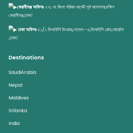
কেরানীগঞ্জ অফিসঃ
২৭১ নং জিলা পরিষদ মার্কেট পূর্ব আগানগর,দক্ষিন
কেরানীগঞ্জ,ঢাকা।
ঢাকা অফিসঃ
৫১/১ ভিআইপি টাওয়ার,লেভেল -৫,ভিআইপি রোড,নয়াপল্টন
,ঢাকা।
Destinations
SaudiArabia
Nepal
Maldives
Srilanka
India