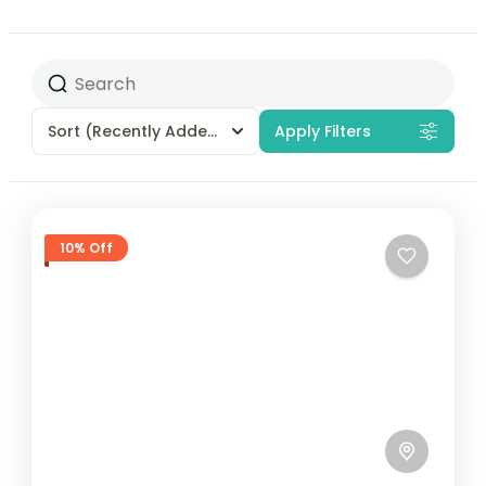
Sort
(Recently Added)
Apply Filters
10% Off