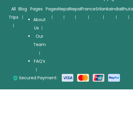
All
Blog
Pages
Pages
Nepal
Nepal
France
Srilanka
India
Bhut
Trips
About
Us
Our
Team
FAQ’s
Secured Payment: