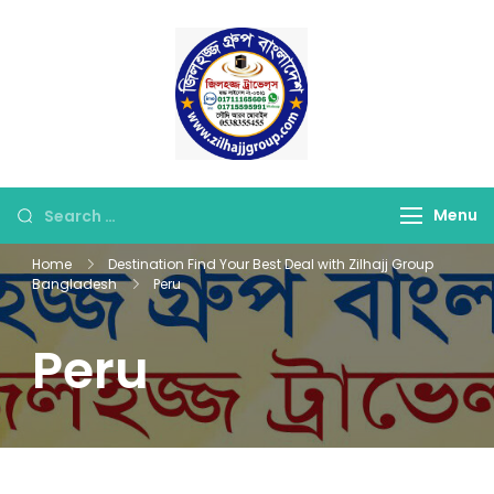
Skip
to
content
জিলহজ্জ গ্রুপ বাংলাদেশ
Best Hajj Umrah Travel
Tour Agent in
Bangladesh
Looking
Menu
for
Home
Destination Find Your Best Deal with Zilhajj Group
Something?
Bangladesh
Peru
Peru