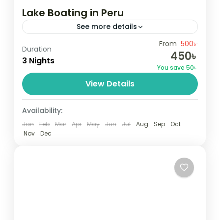
Lake Boating in Peru
See more details
Travel is the movement of people between
From
500৳
Duration
450৳
relatively distant geographical locations,
3 Nights
You save 50৳
and can involve travel by foot, bicycle,
View Details
automobile, train, boat, bus, airplane, or
India
,
Nepal
,
Peru
,
Srilanka
other...
2 People
Availability:
Jan
Feb
Mar
Apr
May
Jun
Jul
Aug
Sep
Oct
Nov
Dec