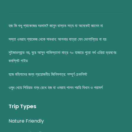
হজ কি শুধু প্যাকেজের দরদাম? জানুন বাস্তব সত্য যা অনেকেই জানেন না
সস্তা ওমরাহ প্যাকেজ থেকে সাবধান: আপনার যাত্রা যেন ভোগান্তির না হয়
সুইজারল্যান্ড নয়, ঘুরে আসুন পাকিস্তান! মাত্র ৭০ হাজারে পুরো নর্থ এরিয়া ভ্রমণের
কমপ্লিট গাইড
হজে মহিলাদের জন্য প্রয়োজনীয় জিনিসপত্র: সম্পূর্ণ চেকলিস্ট
ওষুধ খেয়ে পিরিয়ড বন্ধ রেখে হজ বা ওমরাহ পালন শরয়ি বিধান ও পরামর্শ
Trip Types
Nature Friendly