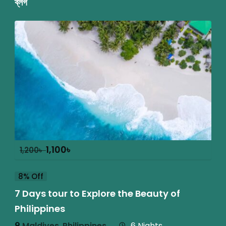
ব্লগ
1,100
৳
1,200
৳
8% Off
7 Days tour to Explore the Beauty of
Philippines
Maldives
,
Philippines
6 Nights