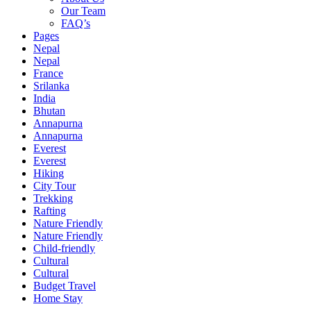
Our Team
FAQ’s
Pages
Nepal
Nepal
France
Srilanka
India
Bhutan
Annapurna
Annapurna
Everest
Everest
Hiking
City Tour
Trekking
Rafting
Nature Friendly
Nature Friendly
Child-friendly
Cultural
Cultural
Budget Travel
Home Stay