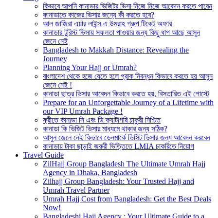
কিভাবে আপনি কানাডার ভিজিটর ভিসা নিজে নিজে আবেদন করতে পারেন
কানাডাতে কাজের ভিসার জন্যে কী করতে হবে?
আল জাজিরা এয়ার লাইন্স এ উমরাহ গ্রুপ টিকেট অফার
কানাডার টুরিস্ট ভিসায় সফলতা পাওয়ার জন্য কিছু ধাপ আছে আসুন
জেনে নেই
Bangladesh to Makkah Distance: Revealing the
Journey
Planning Your Hajj or Umrah?
বাংলাদেশ থেকে হজে যেতে হলে প্রাক নিবন্ধন কিভাবে করতে হয় আসুন
জেনে নেই !
কানাডা ছাত্র ভিসার আবেদন কিভাবে করতে হয়, বিস্তারিত এই পোস্টে
Prepare for an Unforgettable Journey of a Lifetime with
our VIP Umrah Package !
ফ্রীতে কানাডা সি এবং ডি ক্যাটাগরি চাকুরী নিশ্চিত
কানাডা কি ভিজিট ভিসার মাধ্যমে থাকার জন্য সঠিক?
আসুন জেনে নেই কিভাবে ডেনমার্কে ভিসিট ভিসার জন্য আবেদন করবেন
কানাডায় টাকা ছাড়াই জরুরী ভিত্তিতে LMIA চাকরিতে নিয়োগ
Travel Guide
ZilHajj Group Bangladesh The Ultimate Umrah Hajj
Agency in Dhaka, Bangladesh
Zilhajj Group Bangladesh: Your Trusted Hajj and
Umrah Travel Partner
Umrah Hajj Cost from Bangladesh: Get the Best Deals
Now!
Bangladeshi Hajj Agency : Your Ultimate Guide to a