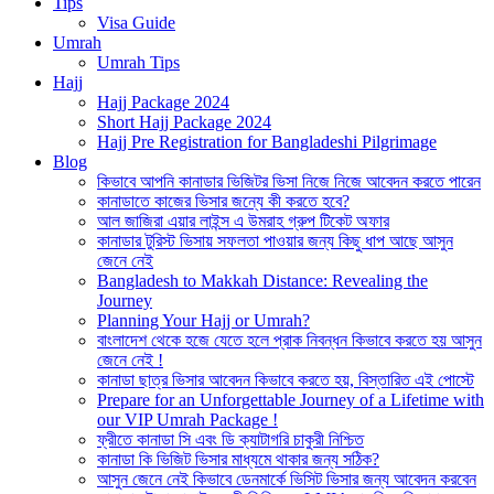
Tips
Visa Guide
Umrah
Umrah Tips
Hajj
Hajj Package 2024
Short Hajj Package 2024
Hajj Pre Registration for Bangladeshi Pilgrimage
Blog
কিভাবে আপনি কানাডার ভিজিটর ভিসা নিজে নিজে আবেদন করতে পারেন
কানাডাতে কাজের ভিসার জন্যে কী করতে হবে?
আল জাজিরা এয়ার লাইন্স এ উমরাহ গ্রুপ টিকেট অফার
কানাডার টুরিস্ট ভিসায় সফলতা পাওয়ার জন্য কিছু ধাপ আছে আসুন
জেনে নেই
Bangladesh to Makkah Distance: Revealing the
Journey
Planning Your Hajj or Umrah?
বাংলাদেশ থেকে হজে যেতে হলে প্রাক নিবন্ধন কিভাবে করতে হয় আসুন
জেনে নেই !
কানাডা ছাত্র ভিসার আবেদন কিভাবে করতে হয়, বিস্তারিত এই পোস্টে
Prepare for an Unforgettable Journey of a Lifetime with
our VIP Umrah Package !
ফ্রীতে কানাডা সি এবং ডি ক্যাটাগরি চাকুরী নিশ্চিত
কানাডা কি ভিজিট ভিসার মাধ্যমে থাকার জন্য সঠিক?
আসুন জেনে নেই কিভাবে ডেনমার্কে ভিসিট ভিসার জন্য আবেদন করবেন