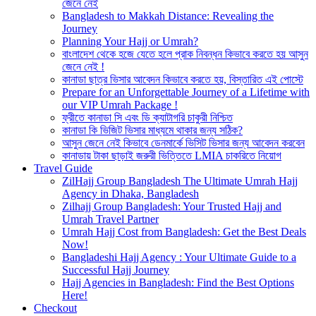
জেনে নেই
Bangladesh to Makkah Distance: Revealing the
Journey
Planning Your Hajj or Umrah?
বাংলাদেশ থেকে হজে যেতে হলে প্রাক নিবন্ধন কিভাবে করতে হয় আসুন
জেনে নেই !
কানাডা ছাত্র ভিসার আবেদন কিভাবে করতে হয়, বিস্তারিত এই পোস্টে
Prepare for an Unforgettable Journey of a Lifetime with
our VIP Umrah Package !
ফ্রীতে কানাডা সি এবং ডি ক্যাটাগরি চাকুরী নিশ্চিত
কানাডা কি ভিজিট ভিসার মাধ্যমে থাকার জন্য সঠিক?
আসুন জেনে নেই কিভাবে ডেনমার্কে ভিসিট ভিসার জন্য আবেদন করবেন
কানাডায় টাকা ছাড়াই জরুরী ভিত্তিতে LMIA চাকরিতে নিয়োগ
Travel Guide
ZilHajj Group Bangladesh The Ultimate Umrah Hajj
Agency in Dhaka, Bangladesh
Zilhajj Group Bangladesh: Your Trusted Hajj and
Umrah Travel Partner
Umrah Hajj Cost from Bangladesh: Get the Best Deals
Now!
Bangladeshi Hajj Agency : Your Ultimate Guide to a
Successful Hajj Journey
Hajj Agencies in Bangladesh: Find the Best Options
Here!
Checkout