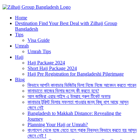
Best Hajj Umrah Travel Tour Agent in Bangladesh
Home
জিলহজ্জ গ্রুপ বাংলাদেশ
Destination Find Your Best Deal with Zilhajj Group
Bangladesh
Tips
Visa Guide
Umrah
Umrah Tips
Hajj
Hajj Package 2024
Short Hajj Package 2024
Hajj Pre Registration for Bangladeshi Pilgrimage
Blog
কিভাবে আপনি কানাডার ভিজিটর ভিসা নিজে নিজে আবেদন করতে পারেন
কানাডাতে কাজের ভিসার জন্যে কী করতে হবে?
আল জাজিরা এয়ার লাইন্স এ উমরাহ গ্রুপ টিকেট অফার
কানাডার টুরিস্ট ভিসায় সফলতা পাওয়ার জন্য কিছু ধাপ আছে আসুন
জেনে নেই
Bangladesh to Makkah Distance: Revealing the
Journey
Planning Your Hajj or Umrah?
বাংলাদেশ থেকে হজে যেতে হলে প্রাক নিবন্ধন কিভাবে করতে হয় আসুন
জেনে নেই !