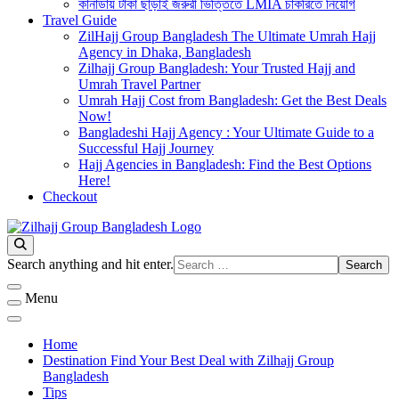
কানাডায় টাকা ছাড়াই জরুরী ভিত্তিতে LMIA চাকরিতে নিয়োগ
Travel Guide
ZilHajj Group Bangladesh The Ultimate Umrah Hajj
Agency in Dhaka, Bangladesh
Zilhajj Group Bangladesh: Your Trusted Hajj and
Umrah Travel Partner
Umrah Hajj Cost from Bangladesh: Get the Best Deals
Now!
Bangladeshi Hajj Agency : Your Ultimate Guide to a
Successful Hajj Journey
Hajj Agencies in Bangladesh: Find the Best Options
Here!
Checkout
Best Hajj Umrah Travel Tour Agent in Bangladesh
জিলহজ্জ গ্রুপ বাংলাদেশ
Looking
Search anything and hit enter.
for
Something?
Menu
Home
Destination Find Your Best Deal with Zilhajj Group
Bangladesh
Tips