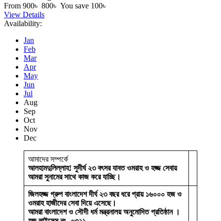
From
900৳
800৳
You save 100৳
View Details
Availability:
Jan
Feb
Mar
Apr
May
Jun
Jul
Aug
Sep
Oct
Nov
Dec
আমাদের সম্পর্কে
আলহামদুলিল্লাহ! সুদীর্ঘ ২৩ বৎসর যাবত ওমরাহ ও হজ্জ সেবায়
আমরা সুনামের সাথে কাজ করে যাচ্ছি।
জিলহজ্জ গ্রুপ বাংলাদেশ দীর্ঘ ২৩ বছর ধরে প্রায় ১৬০০০ হজ ও
ওমরাহ হাজীদের সেবা দিয়ে এসেছে।
আমরা বাংলাদেশ ও সৌদী ধর্ম মন্ত্রনালয় অনুমোদিত প্রতিষ্ঠান ।
হজ লাইসেন্স নং- ০৩২১