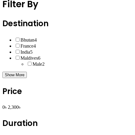
Filter By
Destination
Bhutan
4
France
4
India
5
Maldives
6
Male
2
Show More
Price
0৳
2,300৳
Duration