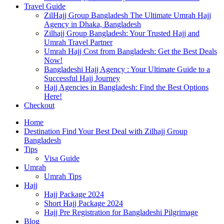
Travel Guide
ZilHajj Group Bangladesh The Ultimate Umrah Hajj
Agency in Dhaka, Bangladesh
Zilhajj Group Bangladesh: Your Trusted Hajj and
Umrah Travel Partner
Umrah Hajj Cost from Bangladesh: Get the Best Deals
Now!
Bangladeshi Hajj Agency : Your Ultimate Guide to a
Successful Hajj Journey
Hajj Agencies in Bangladesh: Find the Best Options
Here!
Checkout
Home
Destination Find Your Best Deal with Zilhajj Group
Bangladesh
Tips
Visa Guide
Umrah
Umrah Tips
Hajj
Hajj Package 2024
Short Hajj Package 2024
Hajj Pre Registration for Bangladeshi Pilgrimage
Blog