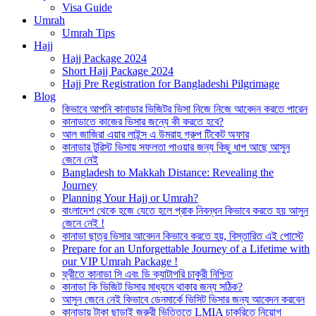
Visa Guide
Umrah
Umrah Tips
Hajj
Hajj Package 2024
Short Hajj Package 2024
Hajj Pre Registration for Bangladeshi Pilgrimage
Blog
কিভাবে আপনি কানাডার ভিজিটর ভিসা নিজে নিজে আবেদন করতে পারেন
কানাডাতে কাজের ভিসার জন্যে কী করতে হবে?
আল জাজিরা এয়ার লাইন্স এ উমরাহ গ্রুপ টিকেট অফার
কানাডার টুরিস্ট ভিসায় সফলতা পাওয়ার জন্য কিছু ধাপ আছে আসুন
জেনে নেই
Bangladesh to Makkah Distance: Revealing the
Journey
Planning Your Hajj or Umrah?
বাংলাদেশ থেকে হজে যেতে হলে প্রাক নিবন্ধন কিভাবে করতে হয় আসুন
জেনে নেই !
কানাডা ছাত্র ভিসার আবেদন কিভাবে করতে হয়, বিস্তারিত এই পোস্টে
Prepare for an Unforgettable Journey of a Lifetime with
our VIP Umrah Package !
ফ্রীতে কানাডা সি এবং ডি ক্যাটাগরি চাকুরী নিশ্চিত
কানাডা কি ভিজিট ভিসার মাধ্যমে থাকার জন্য সঠিক?
আসুন জেনে নেই কিভাবে ডেনমার্কে ভিসিট ভিসার জন্য আবেদন করবেন
কানাডায় টাকা ছাড়াই জরুরী ভিত্তিতে LMIA চাকরিতে নিয়োগ