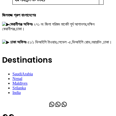
জিলহজ্জ গ্রুপ বাংলাদেশের
কেরানীগঞ্জ অফিসঃ
২৭১ নং জিলা পরিষদ মার্কেট পূর্ব আগানগর,দক্ষিন
কেরানীগঞ্জ,ঢাকা।
ঢাকা অফিসঃ
৫১/১ ভিআইপি টাওয়ার,লেভেল -৫,ভিআইপি রোড,নয়াপল্টন ,ঢাকা।
Destinations
SaudiArabia
Nepal
Maldives
Srilanka
India
WhatsApp
WhatsApp
WhatsApp