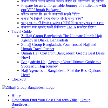
কানাডা ছাত্র ভিসার আবেদন কিভাবে করতে হয়, বিস্তারিত এই পোস্টে
Prepare for an Unforgettable Journey of a Lifetime with
our VIP Umrah Package !
ফ্রীতে কানাডা সি এবং ডি ক্যাটাগরি চাকুরী নিশ্চিত
কানাডা কি ভিজিট ভিসার মাধ্যমে থাকার জন্য সঠিক?
আসুন জেনে নেই কিভাবে ডেনমার্কে ভিসিট ভিসার জন্য আবেদন করবেন
কানাডায় টাকা ছাড়াই জরুরী ভিত্তিতে LMIA চাকরিতে নিয়োগ
Travel Guide
ZilHajj Group Bangladesh The Ultimate Umrah Hajj
Agency in Dhaka, Bangladesh
Zilhajj Group Bangladesh: Your Trusted Hajj and
Umrah Travel Partner
Umrah Hajj Cost from Bangladesh: Get the Best Deals
Now!
Bangladeshi Hajj Agency : Your Ultimate Guide to a
Successful Hajj Journey
Hajj Agencies in Bangladesh: Find the Best Options
Here!
Checkout
Best Hajj Umrah Travel Tour Agent in Bangladesh
Home
জিলহজ্জ গ্রুপ বাংলাদেশ
Destination Find Your Best Deal with Zilhajj Group
Bangladesh