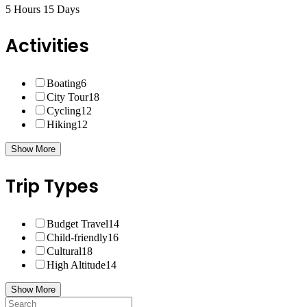
5 Hours
15 Days
Activities
Boating
6
City Tour
18
Cycling
12
Hiking
12
Show More
Trip Types
Budget Travel
14
Child-friendly
16
Cultural
18
High Altitude
14
Show More