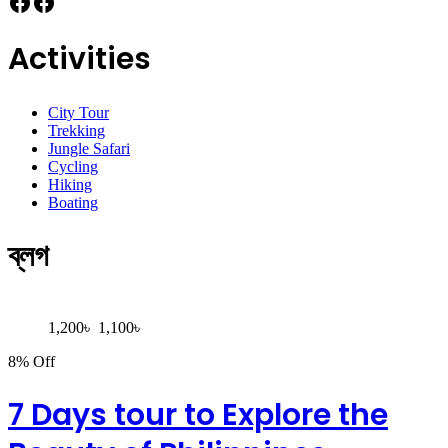
Facebook
Facebook
Activities
City Tour
Trekking
Jungle Safari
Cycling
Hiking
Boating
ব্লগ
1,200
৳
1,100
৳
8% Off
7 Days tour to Explore the