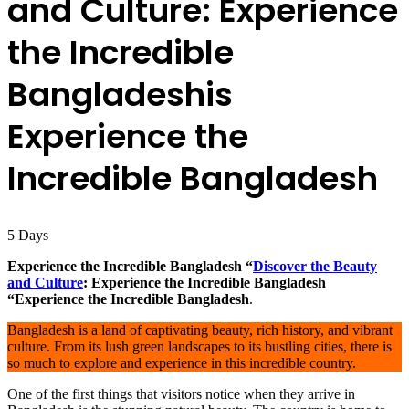
and Culture: Experience
the Incredible
Bangladeshis
Experience the
Incredible Bangladesh
5
Days
Experience the Incredible Bangladesh “
Discover the Beauty
and Culture
: Experience the Incredible Bangladesh
“Experience the Incredible Bangladesh
.
Bangladesh is a land of captivating beauty, rich history, and vibrant
culture. From its lush green landscapes to its bustling cities, there is
so much to explore and experience in this incredible country.
One of the first things that visitors notice when they arrive in