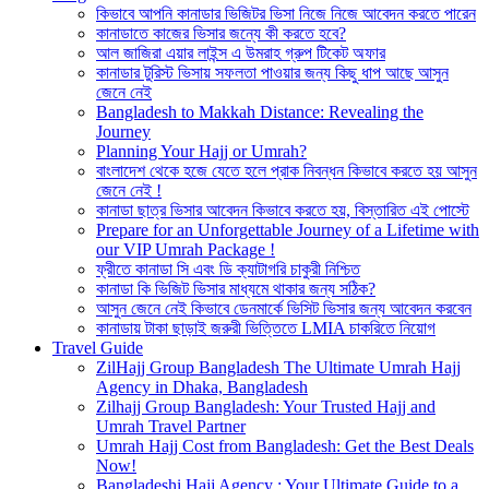
কিভাবে আপনি কানাডার ভিজিটর ভিসা নিজে নিজে আবেদন করতে পারেন
কানাডাতে কাজের ভিসার জন্যে কী করতে হবে?
আল জাজিরা এয়ার লাইন্স এ উমরাহ গ্রুপ টিকেট অফার
কানাডার টুরিস্ট ভিসায় সফলতা পাওয়ার জন্য কিছু ধাপ আছে আসুন
জেনে নেই
Bangladesh to Makkah Distance: Revealing the
Journey
Planning Your Hajj or Umrah?
বাংলাদেশ থেকে হজে যেতে হলে প্রাক নিবন্ধন কিভাবে করতে হয় আসুন
জেনে নেই !
কানাডা ছাত্র ভিসার আবেদন কিভাবে করতে হয়, বিস্তারিত এই পোস্টে
Prepare for an Unforgettable Journey of a Lifetime with
our VIP Umrah Package !
ফ্রীতে কানাডা সি এবং ডি ক্যাটাগরি চাকুরী নিশ্চিত
কানাডা কি ভিজিট ভিসার মাধ্যমে থাকার জন্য সঠিক?
আসুন জেনে নেই কিভাবে ডেনমার্কে ভিসিট ভিসার জন্য আবেদন করবেন
কানাডায় টাকা ছাড়াই জরুরী ভিত্তিতে LMIA চাকরিতে নিয়োগ
Travel Guide
ZilHajj Group Bangladesh The Ultimate Umrah Hajj
Agency in Dhaka, Bangladesh
Zilhajj Group Bangladesh: Your Trusted Hajj and
Umrah Travel Partner
Umrah Hajj Cost from Bangladesh: Get the Best Deals
Now!
Bangladeshi Hajj Agency : Your Ultimate Guide to a