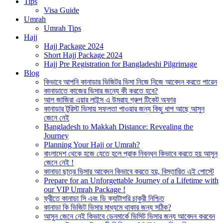
Tips
Visa Guide
Umrah
Umrah Tips
Hajj
Hajj Package 2024
Short Hajj Package 2024
Hajj Pre Registration for Bangladeshi Pilgrimage
Blog
কিভাবে আপনি কানাডার ভিজিটর ভিসা নিজে নিজে আবেদন করতে পারেন
কানাডাতে কাজের ভিসার জন্যে কী করতে হবে?
আল জাজিরা এয়ার লাইন্স এ উমরাহ গ্রুপ টিকেট অফার
কানাডার টুরিস্ট ভিসায় সফলতা পাওয়ার জন্য কিছু ধাপ আছে আসুন
জেনে নেই
Bangladesh to Makkah Distance: Revealing the
Journey
Planning Your Hajj or Umrah?
বাংলাদেশ থেকে হজে যেতে হলে প্রাক নিবন্ধন কিভাবে করতে হয় আসুন
জেনে নেই !
কানাডা ছাত্র ভিসার আবেদন কিভাবে করতে হয়, বিস্তারিত এই পোস্টে
Prepare for an Unforgettable Journey of a Lifetime with
our VIP Umrah Package !
ফ্রীতে কানাডা সি এবং ডি ক্যাটাগরি চাকুরী নিশ্চিত
কানাডা কি ভিজিট ভিসার মাধ্যমে থাকার জন্য সঠিক?
আসুন জেনে নেই কিভাবে ডেনমার্কে ভিসিট ভিসার জন্য আবেদন করবেন