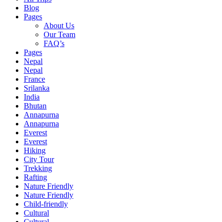
Blog
Pages
About Us
Our Team
FAQ’s
Pages
Nepal
Nepal
France
Srilanka
India
Bhutan
Annapurna
Annapurna
Everest
Everest
Hiking
City Tour
Trekking
Rafting
Nature Friendly
Nature Friendly
Child-friendly
Cultural
Cultural