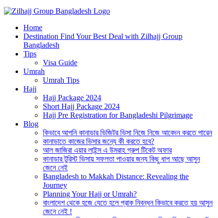
Best Hajj Umrah Travel Tour Agent in Bangladesh
Home
জিলহজ্জ গ্রুপ বাংলাদেশ
Destination Find Your Best Deal with Zilhajj Group
Bangladesh
Tips
Visa Guide
Umrah
Umrah Tips
Hajj
Hajj Package 2024
Short Hajj Package 2024
Hajj Pre Registration for Bangladeshi Pilgrimage
Blog
কিভাবে আপনি কানাডার ভিজিটর ভিসা নিজে নিজে আবেদন করতে পারেন
কানাডাতে কাজের ভিসার জন্যে কী করতে হবে?
আল জাজিরা এয়ার লাইন্স এ উমরাহ গ্রুপ টিকেট অফার
কানাডার টুরিস্ট ভিসায় সফলতা পাওয়ার জন্য কিছু ধাপ আছে আসুন
জেনে নেই
Bangladesh to Makkah Distance: Revealing the
Journey
Planning Your Hajj or Umrah?
বাংলাদেশ থেকে হজে যেতে হলে প্রাক নিবন্ধন কিভাবে করতে হয় আসুন
জেনে নেই !