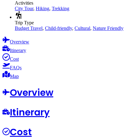
Activities
City Tour
,
Hiking
,
Trekking
Trip Type
Budget Travel
,
Child-friendly
,
Cultural
,
Nature Friendly
Overview
Itinerary
Cost
FAQs
Map
Overview
Itinerary
Cost