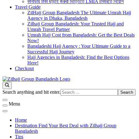
কানাডায় টাকা ছাড়াই জরুরী ভিত্তিতে LMIA চাকরিতে নিয়োগ
Travel Guide
ZilHajj Group Bangladesh The Ultimate Umrah Hajj
Agency in Dhaka, Bangladesh
Zilhajj Group Bangladesh: Your Trusted Hajj and
Umrah Travel Partner
Umrah Hajj Cost from Bangladesh: Get the Best Deals
Now!
Bangladeshi Hajj Agency : Your Ultimate Guide to a
Successful Hajj Journey
Hajj Agencies in Bangladesh: Find the Best Options
Here!
Checkout
Best Hajj Umrah Travel Tour Agent in Bangladesh
জিলহজ্জ গ্রুপ বাংলাদেশ
Looking
Search anything and hit enter.
for
Something?
Menu
Home
Destination Find Your Best Deal with Zilhajj Group
Bangladesh
Tips