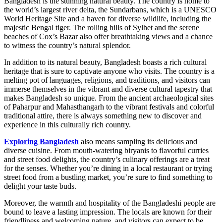
Bangladesh is the stunning natural beauty. The country is home to
the world’s largest river delta, the Sundarbans, which is a UNESCO
World Heritage Site and a haven for diverse wildlife, including the
majestic Bengal tiger. The rolling hills of Sylhet and the serene
beaches of Cox’s Bazar also offer breathtaking views and a chance
to witness the country’s natural splendor.
In addition to its natural beauty, Bangladesh boasts a rich cultural
heritage that is sure to captivate anyone who visits. The country is a
melting pot of languages, religions, and traditions, and visitors can
immerse themselves in the vibrant and diverse cultural tapestry that
makes Bangladesh so unique. From the ancient archaeological sites
of Paharpur and Mahasthangarh to the vibrant festivals and colorful
traditional attire, there is always something new to discover and
experience in this culturally rich country.
Exploring Bangladesh
also means sampling its delicious and
diverse cuisine. From mouth-watering biryanis to flavorful curries
and street food delights, the country’s culinary offerings are a treat
for the senses. Whether you’re dining in a local restaurant or trying
street food from a bustling market, you’re sure to find something to
delight your taste buds.
Moreover, the warmth and hospitality of the Bangladeshi people are
bound to leave a lasting impression. The locals are known for their
friendliness and welcoming nature, and visitors can expect to be