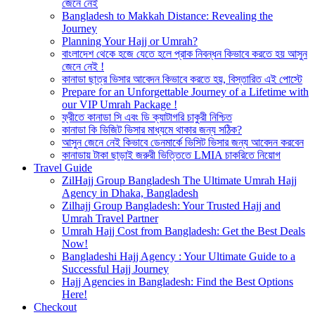
জেনে নেই
Bangladesh to Makkah Distance: Revealing the
Journey
Planning Your Hajj or Umrah?
বাংলাদেশ থেকে হজে যেতে হলে প্রাক নিবন্ধন কিভাবে করতে হয় আসুন
জেনে নেই !
কানাডা ছাত্র ভিসার আবেদন কিভাবে করতে হয়, বিস্তারিত এই পোস্টে
Prepare for an Unforgettable Journey of a Lifetime with
our VIP Umrah Package !
ফ্রীতে কানাডা সি এবং ডি ক্যাটাগরি চাকুরী নিশ্চিত
কানাডা কি ভিজিট ভিসার মাধ্যমে থাকার জন্য সঠিক?
আসুন জেনে নেই কিভাবে ডেনমার্কে ভিসিট ভিসার জন্য আবেদন করবেন
কানাডায় টাকা ছাড়াই জরুরী ভিত্তিতে LMIA চাকরিতে নিয়োগ
Travel Guide
ZilHajj Group Bangladesh The Ultimate Umrah Hajj
Agency in Dhaka, Bangladesh
Zilhajj Group Bangladesh: Your Trusted Hajj and
Umrah Travel Partner
Umrah Hajj Cost from Bangladesh: Get the Best Deals
Now!
Bangladeshi Hajj Agency : Your Ultimate Guide to a
Successful Hajj Journey
Hajj Agencies in Bangladesh: Find the Best Options
Here!
Checkout