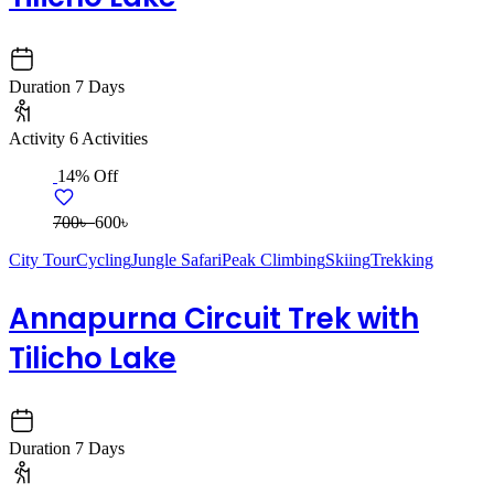
Duration
7 Days
Activity
6 Activities
14% Off
700৳
600৳
City Tour
Cycling
Jungle Safari
Peak Climbing
Skiing
Trekking
Annapurna Circuit Trek with
Tilicho Lake
Duration
7 Days