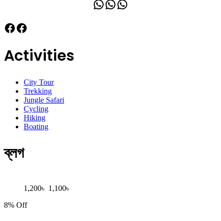
WhatsApp
WhatsApp
WhatsApp
Facebook
Facebook
Activities
City Tour
Trekking
Jungle Safari
Cycling
Hiking
Boating
ব্লগ
1,200
৳
1,100
৳
8% Off