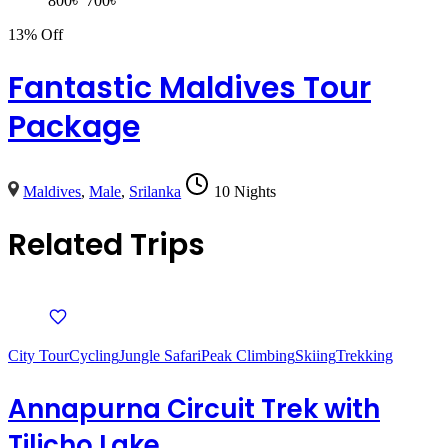
800
৳
700
৳
13% Off
Fantastic Maldives Tour
Package
Maldives
,
Male
,
Srilanka
10 Nights
Related Trips
City Tour
Cycling
Jungle Safari
Peak Climbing
Skiing
Trekking
Annapurna Circuit Trek with
Tilicho Lake