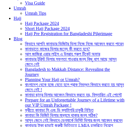
Visa Guide
Umrah
Umrah Tips
Hajj
Hajj Package 2024
Short Hajj Package 2024
Hajj Pre Registration for Bangladeshi Pilgrimage
Blog
কিভাবে আপনি কানাডার ভিজিটর ভিসা নিজে নিজে আবেদন করতে পারেন
কানাডাতে কাজের ভিসার জন্যে কী করতে হবে?
আল জাজিরা এয়ার লাইন্স এ উমরাহ গ্রুপ টিকেট অফার
কানাডার টুরিস্ট ভিসায় সফলতা পাওয়ার জন্য কিছু ধাপ আছে আসুন
জেনে নেই
Bangladesh to Makkah Distance: Revealing the
Journey
Planning Your Hajj or Umrah?
বাংলাদেশ থেকে হজে যেতে হলে প্রাক নিবন্ধন কিভাবে করতে হয় আসুন
জেনে নেই !
কানাডা ছাত্র ভিসার আবেদন কিভাবে করতে হয়, বিস্তারিত এই পোস্টে
Prepare for an Unforgettable Journey of a Lifetime with
our VIP Umrah Package !
ফ্রীতে কানাডা সি এবং ডি ক্যাটাগরি চাকুরী নিশ্চিত
কানাডা কি ভিজিট ভিসার মাধ্যমে থাকার জন্য সঠিক?
আসুন জেনে নেই কিভাবে ডেনমার্কে ভিসিট ভিসার জন্য আবেদন করবেন
কানাডায় টাকা ছাড়াই জরুরী ভিত্তিতে LMIA চাকরিতে নিয়োগ