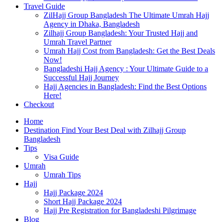
Travel Guide
ZilHajj Group Bangladesh The Ultimate Umrah Hajj
Agency in Dhaka, Bangladesh
Zilhajj Group Bangladesh: Your Trusted Hajj and
Umrah Travel Partner
Umrah Hajj Cost from Bangladesh: Get the Best Deals
Now!
Bangladeshi Hajj Agency : Your Ultimate Guide to a
Successful Hajj Journey
Hajj Agencies in Bangladesh: Find the Best Options
Here!
Checkout
Home
Destination Find Your Best Deal with Zilhajj Group
Bangladesh
Tips
Visa Guide
Umrah
Umrah Tips
Hajj
Hajj Package 2024
Short Hajj Package 2024
Hajj Pre Registration for Bangladeshi Pilgrimage
Blog