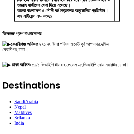
ওমরাহ হাজীদের সেবা দিয়ে এসেছে।
আমরা বাংলাদেশ ও সৌদী ধর্ম মন্ত্রনালয় অনুমোদিত প্রতিষ্ঠান ।
হজ লাইসেন্স নং- ০৩২১
জিলহজ্জ গ্রুপ বাংলাদেশের
কেরানীগঞ্জ অফিসঃ
২৭১ নং জিলা পরিষদ মার্কেট পূর্ব আগানগর,দক্ষিন
কেরানীগঞ্জ,ঢাকা।
ঢাকা অফিসঃ
৫১/১ ভিআইপি টাওয়ার,লেভেল -৫,ভিআইপি রোড,নয়াপল্টন ,ঢাকা।
Destinations
SaudiArabia
Nepal
Maldives
Srilanka
India