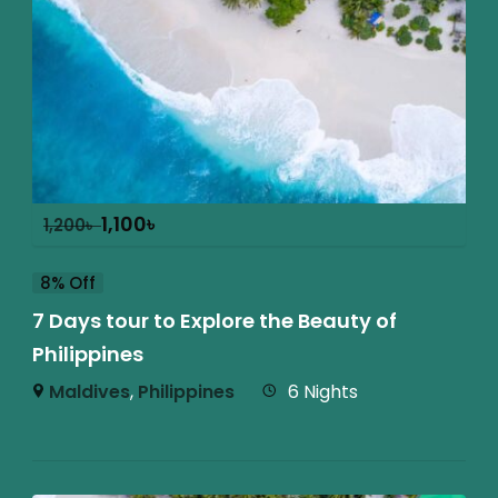
1,100
৳
1,200
৳
8% Off
7 Days tour to Explore the Beauty of
Philippines
Maldives
,
Philippines
6 Nights