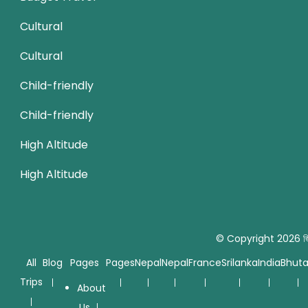
Cultural
Cultural
Child-friendly
Child-friendly
High Altitude
High Altitude
© Copyright 2026
জ
All
Blog
Pages
Pages
Nepal
Nepal
France
Srilanka
India
Bhut
Trips
About
Us