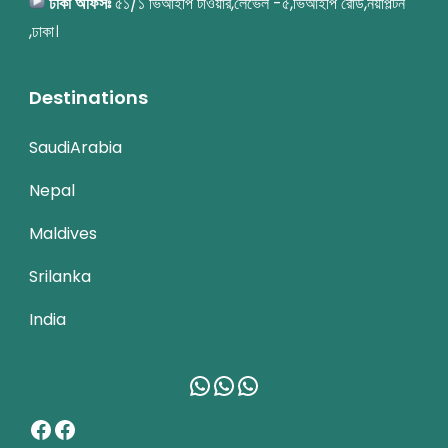
ঢাকা অফিসঃ
৫১/১ ভিআইপি টাওয়ার,লেভেল -৫,ভিআইপি রোড,নয়াপল্টন
,ঢাকা।
Destinations
SaudiArabia
Nepal
Maldives
Srilanka
India
WhatsApp
WhatsApp
WhatsApp
Facebook
Facebook