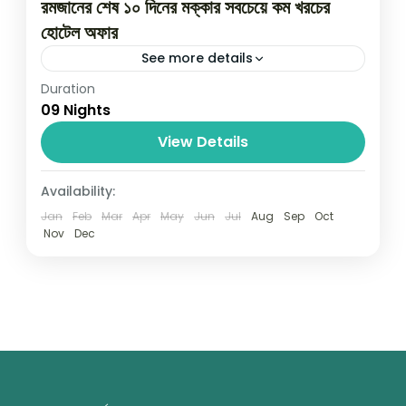
রমজানের শেষ ১০ দিনের মক্কার সবচেয়ে কম খরচের
হোটেল অফার
See more details
Duration
রমজানের শেষ ১০ দিনের মক্কার সবচেয়ে কম খরচের হোটেল অফার
09 Nights
আলইয়াম হোটেল মক্কা বাথা কুরাইশ মক্কা - হারাম শরীফ থেকে ৫
কি:মি দূরে ২৪ ঘন্টা...
View Details
Saudi Arabia
Availability:
Jan
Feb
Mar
Apr
May
Jun
Jul
Aug
Sep
Oct
Nov
Dec