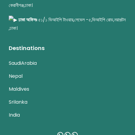
কেরানীগঞ্জ,ঢাকা।
ঢাকা অফিসঃ
৫১/১ ভিআইপি টাওয়ার,লেভেল -৫,ভিআইপি রোড,নয়াপল্টন
,ঢাকা।
Destinations
SaudiArabia
Nepal
Maldives
Srilanka
India
WhatsApp
WhatsApp
WhatsApp