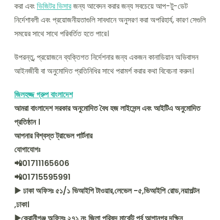
করা এবং
ভিজিটর ভিসার
জন্য আবেদন করার জন্য সবচেয়ে আপ-টু-ডেট
নির্দেশাবলী এবং প্রয়োজনীয়তাগুলি সাবধানে অনুসরণ করা অপরিহার্য, কারণ সেগুলি
সময়ের সাথে সাথে পরিবর্তিত হতে পারে।
উপরন্তু, প্রয়োজনে ব্যক্তিগত নির্দেশনার জন্য একজন কানাডিয়ান অভিবাসন
আইনজীবী বা অনুমোদিত প্রতিনিধির সাথে পরামর্শ করার কথা বিবেচনা করুন।
জিলহজ্জ গ্রুপ বাংলাদেশ
আমরা বাংলাদেশ সরকার অনুমোদিত বৈধ হজ লাইসেন্স এবং আইটিএ অনুমোদিত
প্রতিষ্ঠান ।
আপনার বিশ্বস্ত ট্রাভেল পার্টনার
যোগাযোগঃ
📲01711165606
📲01715595991
▶ ঢাকা অফিসঃ ৫১/১ ভিআইপি টাওয়ার,লেভেল -৫,ভিআইপি রোড,নয়াপল্টন
,ঢাকা।
▶কেরানীগঞ্জ অফিসঃ ২৭১ নং জিলা পরিষদ মার্কেট পূর্ব আগানগর,দক্ষিন