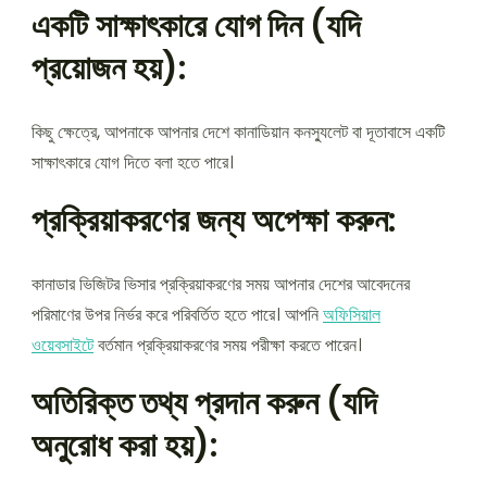
একটি সাক্ষাৎকারে যোগ দিন (যদি
প্রয়োজন হয়):
কিছু ক্ষেত্রে, আপনাকে আপনার দেশে কানাডিয়ান কনস্যুলেট বা দূতাবাসে একটি
সাক্ষাৎকারে যোগ দিতে বলা হতে পারে।
প্রক্রিয়াকরণের জন্য অপেক্ষা করুন:
কানাডার ভিজিটর ভিসার প্রক্রিয়াকরণের সময় আপনার দেশের আবেদনের
পরিমাণের উপর নির্ভর করে পরিবর্তিত হতে পারে। আপনি
অফিসিয়াল
ওয়েবসাইটে
বর্তমান প্রক্রিয়াকরণের সময় পরীক্ষা করতে পারেন।
অতিরিক্ত তথ্য প্রদান করুন (যদি
অনুরোধ করা হয়):