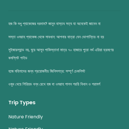
হজ কি শুধু প্যাকেজের দরদাম? জানুন বাস্তব সত্য যা অনেকেই জানেন না
সস্তা ওমরাহ প্যাকেজ থেকে সাবধান: আপনার যাত্রা যেন ভোগান্তির না হয়
সুইজারল্যান্ড নয়, ঘুরে আসুন পাকিস্তান! মাত্র ৭০ হাজারে পুরো নর্থ এরিয়া ভ্রমণের
কমপ্লিট গাইড
হজে মহিলাদের জন্য প্রয়োজনীয় জিনিসপত্র: সম্পূর্ণ চেকলিস্ট
ওষুধ খেয়ে পিরিয়ড বন্ধ রেখে হজ বা ওমরাহ পালন শরয়ি বিধান ও পরামর্শ
Trip Types
Nature Friendly