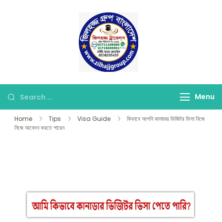
Skip
to
content
জিলহজ্জ গ্রুপ বাংলাদেশ
Best Hajj Umrah Travel
Tour Agent in
Bangladesh
Looking
Menu
for
Home
Tips
Visa Guide
কিভাবে আপনি কানাডার ভিজিটর ভিসা নিজে
Something?
নিজে আবেদন করতে পারেন