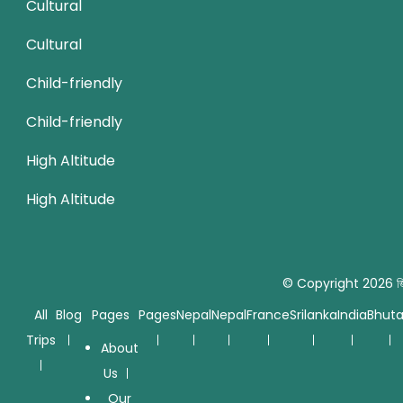
Cultural
Cultural
Child-friendly
Child-friendly
High Altitude
High Altitude
© Copyright 2026
জ
All
Blog
Pages
Pages
Nepal
Nepal
France
Srilanka
India
Bhut
Trips
About
Us
Our