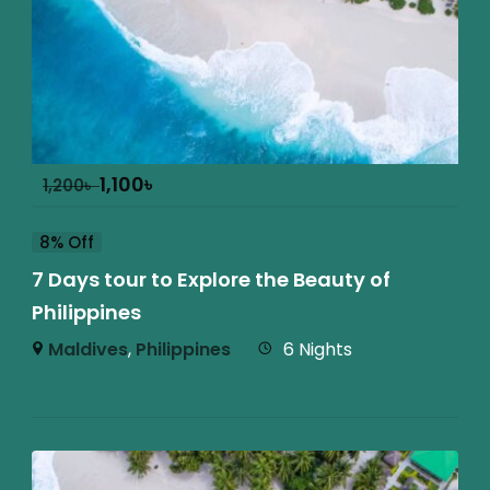
1,100
৳
1,200
৳
8% Off
7 Days tour to Explore the Beauty of
Philippines
Maldives
,
Philippines
6 Nights