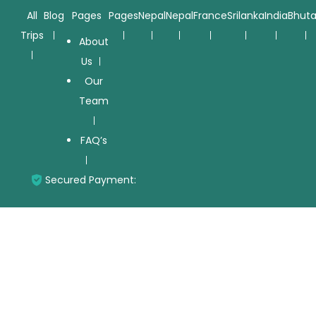
All
Blog
Pages
Pages
Nepal
Nepal
France
Srilanka
India
Bhut
Trips
About
Us
Our
Team
FAQ’s
Secured Payment: