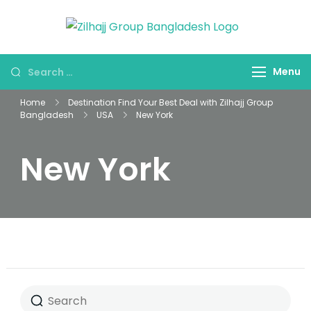
Skip
to
জিলহজ্জ গ্রুপ
Best Hajj
content
বাংলাদেশ
Umrah
Looking
Menu
Travel Tour
for
Agent in
Home
Destination Find Your Best Deal with Zilhajj Group
Something?
Bangladesh
Bangladesh
USA
New York
New York