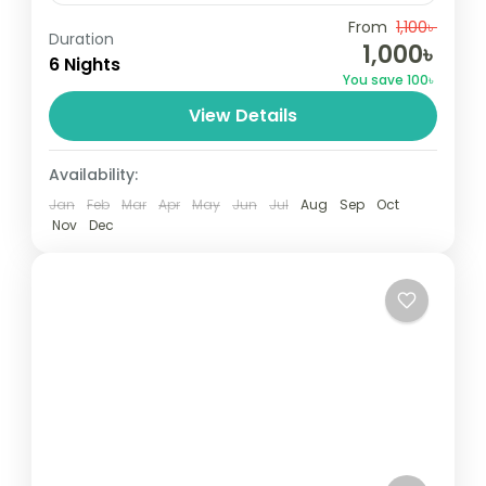
Travel is the movement of people between
From
1,100৳
Duration
1,000৳
relatively distant geographical locations,
6 Nights
You save 100৳
and can involve travel by foot, bicycle,
View Details
automobile, train, boat, bus, airplane, or
New York
,
USA
other...
1 Person
Availability:
Jan
Feb
Mar
Apr
May
Jun
Jul
Aug
Sep
Oct
Nov
Dec