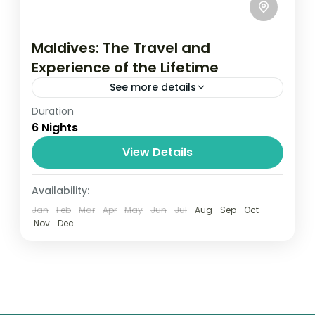
Maldives: The Travel and
Experience of the Lifetime
See more details
Duration
Travel is the movement of people between
6 Nights
relatively distant geographical locations,
and can involve travel by foot, bicycle,
View Details
automobile, train, boat, bus, airplane, or
New York
,
USA
Availability:
other...
1 Person
Jan
Feb
Mar
Apr
May
Jun
Jul
Aug
Sep
Oct
Nov
Dec