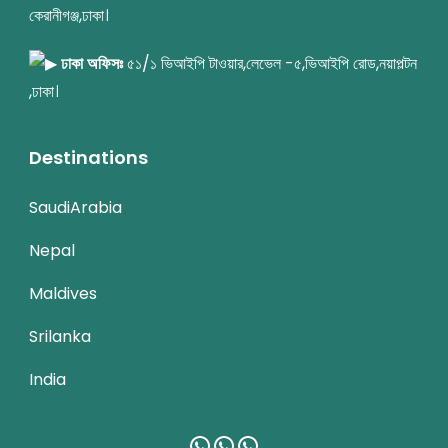
কেরানীগঞ্জ,ঢাকা।
ঢাকা অফিসঃ
৫১/১ ভিআইপি টাওয়ার,লেভেল -৫,ভিআইপি রোড,নয়াপল্টন
,ঢাকা।
Destinations
SaudiArabia
Nepal
Maldives
Srilanka
India
WhatsApp
WhatsApp
WhatsApp