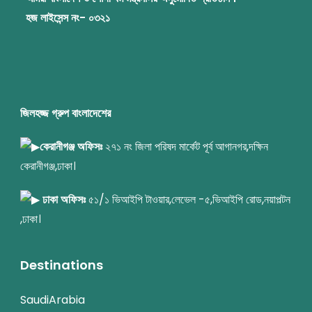
হজ লাইসেন্স নং- ০৩২১
জিলহজ্জ গ্রুপ বাংলাদেশের
কেরানীগঞ্জ অফিসঃ
২৭১ নং জিলা পরিষদ মার্কেট পূর্ব আগানগর,দক্ষিন
কেরানীগঞ্জ,ঢাকা।
ঢাকা অফিসঃ
৫১/১ ভিআইপি টাওয়ার,লেভেল -৫,ভিআইপি রোড,নয়াপল্টন
,ঢাকা।
Destinations
SaudiArabia