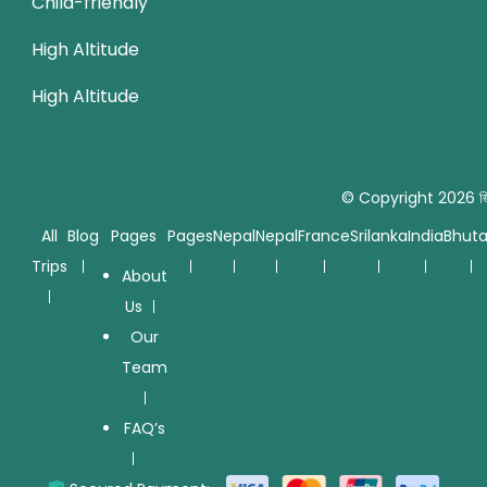
Child-friendly
High Altitude
High Altitude
© Copyright 2026
জ
All
Blog
Pages
Pages
Nepal
Nepal
France
Srilanka
India
Bhut
Trips
About
Us
Our
Team
FAQ’s