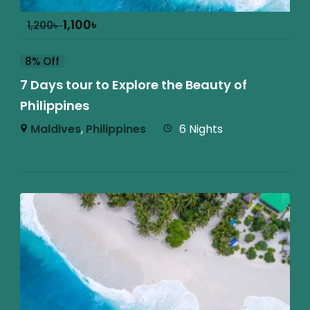
1,100
৳
1,200
৳
8% Off
7 Days tour to Explore the Beauty of
Philippines
Maldives
,
Philippines
6 Nights