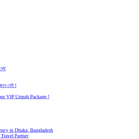
 নেই
জেনে নেই !
h our VIP Umrah Package !
ency in Dhaka, Bangladesh
Travel Partner