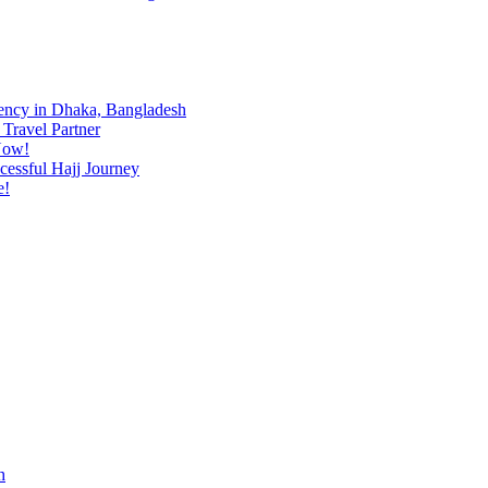
ency in Dhaka, Bangladesh
Travel Partner
Now!
cessful Hajj Journey
e!
h