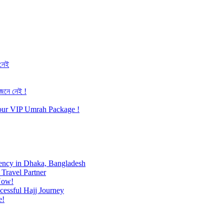
 নেই
জেনে নেই !
h our VIP Umrah Package !
ency in Dhaka, Bangladesh
Travel Partner
Now!
cessful Hajj Journey
e!