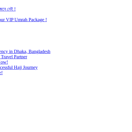
জেনে নেই !
h our VIP Umrah Package !
ency in Dhaka, Bangladesh
Travel Partner
Now!
cessful Hajj Journey
e!