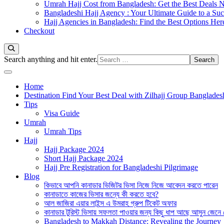
Umrah Hajj Cost from Bangladesh: Get the Best Deals 
Bangladeshi Hajj Agency : Your Ultimate Guide to a Suc
Hajj Agencies in Bangladesh: Find the Best Options Her
Checkout
Looking
Search anything and hit enter.
for
Something?
Home
Destination Find Your Best Deal with Zilhajj Group Banglades
Tips
Visa Guide
Umrah
Umrah Tips
Hajj
Hajj Package 2024
Short Hajj Package 2024
Hajj Pre Registration for Bangladeshi Pilgrimage
Blog
কিভাবে আপনি কানাডার ভিজিটর ভিসা নিজে নিজে আবেদন করতে পারেন
কানাডাতে কাজের ভিসার জন্যে কী করতে হবে?
আল জাজিরা এয়ার লাইন্স এ উমরাহ গ্রুপ টিকেট অফার
কানাডার টুরিস্ট ভিসায় সফলতা পাওয়ার জন্য কিছু ধাপ আছে আসুন জেনে
Bangladesh to Makkah Distance: Revealing the Journey