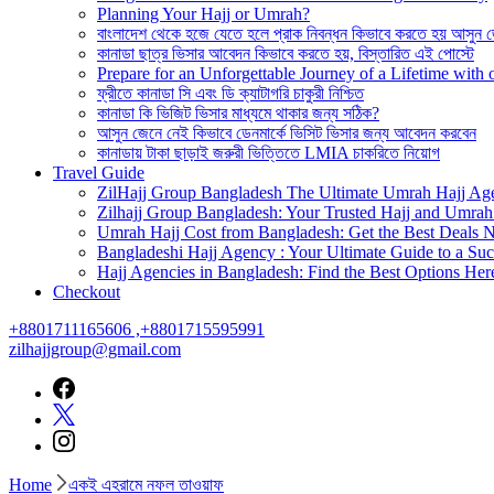
Planning Your Hajj or Umrah?
বাংলাদেশ থেকে হজে যেতে হলে প্রাক নিবন্ধন কিভাবে করতে হয় আসুন 
কানাডা ছাত্র ভিসার আবেদন কিভাবে করতে হয়, বিস্তারিত এই পোস্টে
Prepare for an Unforgettable Journey of a Lifetime wit
ফ্রীতে কানাডা সি এবং ডি ক্যাটাগরি চাকুরী নিশ্চিত
কানাডা কি ভিজিট ভিসার মাধ্যমে থাকার জন্য সঠিক?
আসুন জেনে নেই কিভাবে ডেনমার্কে ভিসিট ভিসার জন্য আবেদন করবেন
কানাডায় টাকা ছাড়াই জরুরী ভিত্তিতে LMIA চাকরিতে নিয়োগ
Travel Guide
ZilHajj Group Bangladesh The Ultimate Umrah Hajj Ag
Zilhajj Group Bangladesh: Your Trusted Hajj and Umrah 
Umrah Hajj Cost from Bangladesh: Get the Best Deals 
Bangladeshi Hajj Agency : Your Ultimate Guide to a Suc
Hajj Agencies in Bangladesh: Find the Best Options Her
Checkout
+8801711165606 ,+8801715595991
zilhajjgroup@gmail.com
Home
একই এহরামে নফল তাওয়াফ