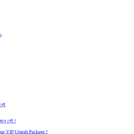
h
 নেই
জেনে নেই !
h our VIP Umrah Package !