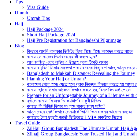
Tips
Visa Guide
Umrah
Umrah Tips
Hajj
Hajj Package 2024
Short Hajj Package 2024
Hajj Pre Registration for Bangladeshi Pilgrimage
Blog
কিভাবে আপনি কানাডার ভিজিটর ভিসা নিজে নিজে আবেদন করতে পারেন
কানাডাতে কাজের ভিসার জন্যে কী করতে হবে?
আল জাজিরা এয়ার লাইন্স এ উমরাহ গ্রুপ টিকেট অফার
কানাডার টুরিস্ট ভিসায় সফলতা পাওয়ার জন্য কিছু ধাপ আছে আসুন জেনে
Bangladesh to Makkah Distance: Revealing the Journey
Planning Your Hajj or Umrah?
বাংলাদেশ থেকে হজে যেতে হলে প্রাক নিবন্ধন কিভাবে করতে হয় আসুন 
কানাডা ছাত্র ভিসার আবেদন কিভাবে করতে হয়, বিস্তারিত এই পোস্টে
Prepare for an Unforgettable Journey of a Lifetime wit
ফ্রীতে কানাডা সি এবং ডি ক্যাটাগরি চাকুরী নিশ্চিত
কানাডা কি ভিজিট ভিসার মাধ্যমে থাকার জন্য সঠিক?
আসুন জেনে নেই কিভাবে ডেনমার্কে ভিসিট ভিসার জন্য আবেদন করবেন
কানাডায় টাকা ছাড়াই জরুরী ভিত্তিতে LMIA চাকরিতে নিয়োগ
Travel Guide
ZilHajj Group Bangladesh The Ultimate Umrah Hajj Ag
Zilhajj Group Bangladesh: Your Trusted Hajj and Umrah 