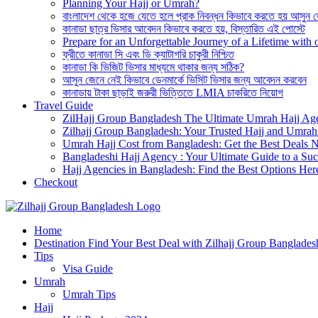
Planning Your Hajj or Umrah?
বাংলাদেশ থেকে হজে যেতে হলে প্রাক নিবন্ধন কিভাবে করতে হয় আসুন 
কানাডা ছাত্র ভিসার আবেদন কিভাবে করতে হয়, বিস্তারিত এই পোস্টে
Prepare for an Unforgettable Journey of a Lifetime wit
ফ্রীতে কানাডা সি এবং ডি ক্যাটাগরি চাকুরী নিশ্চিত
কানাডা কি ভিজিট ভিসার মাধ্যমে থাকার জন্য সঠিক?
আসুন জেনে নেই কিভাবে ডেনমার্কে ভিসিট ভিসার জন্য আবেদন করবেন
কানাডায় টাকা ছাড়াই জরুরী ভিত্তিতে LMIA চাকরিতে নিয়োগ
Travel Guide
ZilHajj Group Bangladesh The Ultimate Umrah Hajj Ag
Zilhajj Group Bangladesh: Your Trusted Hajj and Umrah 
Umrah Hajj Cost from Bangladesh: Get the Best Deals 
Bangladeshi Hajj Agency : Your Ultimate Guide to a Suc
Hajj Agencies in Bangladesh: Find the Best Options Her
Checkout
Best Hajj Umrah Travel Tour Agent in Bangladesh
Home
জিলহজ্জ গ্রুপ বাংলাদেশ
Destination Find Your Best Deal with Zilhajj Group Banglades
Tips
Visa Guide
Umrah
Umrah Tips
Hajj