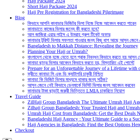
Hajj Package 2024
Short Hajj Package 2024
Hajj Pre Registration for Bangladeshi Pilgrimage
Blog
কিভাবে আপনি কানাডার ভিজিটর ভিসা নিজে নিজে আবেদন করতে পারেন
কানাডাতে কাজের ভিসার জন্যে কী করতে হবে?
আল জাজিরা এয়ার লাইন্স এ উমরাহ গ্রুপ টিকেট অফার
কানাডার টুরিস্ট ভিসায় সফলতা পাওয়ার জন্য কিছু ধাপ আছে আসুন জেনে
Bangladesh to Makkah Distance: Revealing the Journey
Planning Your Hajj or Umrah?
বাংলাদেশ থেকে হজে যেতে হলে প্রাক নিবন্ধন কিভাবে করতে হয় আসুন 
কানাডা ছাত্র ভিসার আবেদন কিভাবে করতে হয়, বিস্তারিত এই পোস্টে
Prepare for an Unforgettable Journey of a Lifetime wit
ফ্রীতে কানাডা সি এবং ডি ক্যাটাগরি চাকুরী নিশ্চিত
কানাডা কি ভিজিট ভিসার মাধ্যমে থাকার জন্য সঠিক?
আসুন জেনে নেই কিভাবে ডেনমার্কে ভিসিট ভিসার জন্য আবেদন করবেন
কানাডায় টাকা ছাড়াই জরুরী ভিত্তিতে LMIA চাকরিতে নিয়োগ
Travel Guide
ZilHajj Group Bangladesh The Ultimate Umrah Hajj Ag
Zilhajj Group Bangladesh: Your Trusted Hajj and Umrah 
Umrah Hajj Cost from Bangladesh: Get the Best Deals 
Bangladeshi Hajj Agency : Your Ultimate Guide to a Suc
Hajj Agencies in Bangladesh: Find the Best Options Her
Checkout