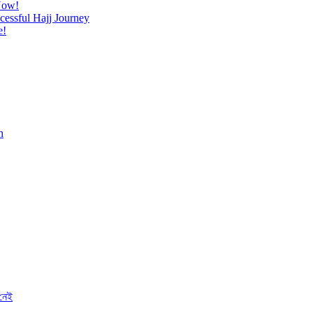
Now!
cessful Hajj Journey
e!
h
 নেই