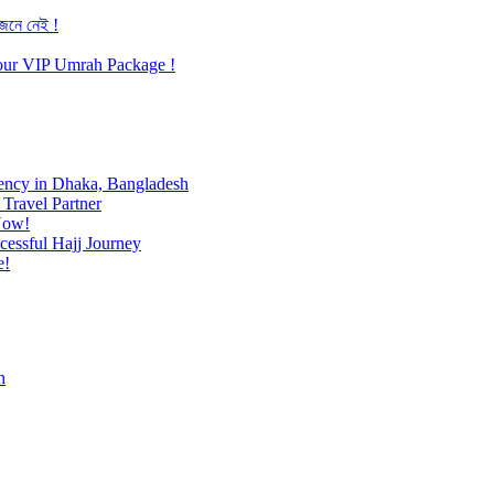
জেনে নেই !
h our VIP Umrah Package !
ency in Dhaka, Bangladesh
Travel Partner
Now!
cessful Hajj Journey
e!
h