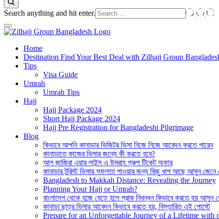
Looking
Search anything and hit enter.
for
Something?
Best Hajj Umrah Travel Tour Agent in Bangladesh
Home
জিলহজ্জ গ্রুপ বাংলাদেশ
Destination Find Your Best Deal with Zilhajj Group Banglades
Tips
Visa Guide
Umrah
Umrah Tips
Hajj
Hajj Package 2024
Short Hajj Package 2024
Hajj Pre Registration for Bangladeshi Pilgrimage
Blog
কিভাবে আপনি কানাডার ভিজিটর ভিসা নিজে নিজে আবেদন করতে পারেন
কানাডাতে কাজের ভিসার জন্যে কী করতে হবে?
আল জাজিরা এয়ার লাইন্স এ উমরাহ গ্রুপ টিকেট অফার
কানাডার টুরিস্ট ভিসায় সফলতা পাওয়ার জন্য কিছু ধাপ আছে আসুন জেনে
Bangladesh to Makkah Distance: Revealing the Journey
Planning Your Hajj or Umrah?
বাংলাদেশ থেকে হজে যেতে হলে প্রাক নিবন্ধন কিভাবে করতে হয় আসুন 
কানাডা ছাত্র ভিসার আবেদন কিভাবে করতে হয়, বিস্তারিত এই পোস্টে
Prepare for an Unforgettable Journey of a Lifetime wit