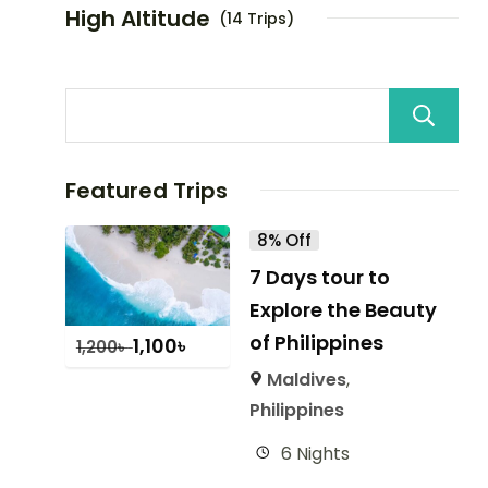
High Altitude
(14 Trips)
Featured Trips
8% Off
7 Days tour to
Explore the Beauty
of Philippines
1,100
৳
1,200
৳
Maldives
,
Philippines
6 Nights