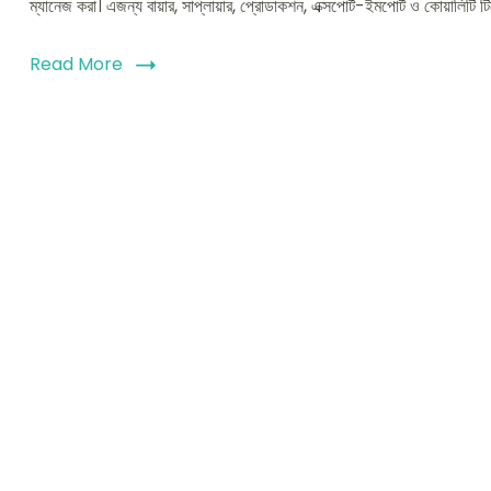
ম্যানেজ করা। এজন্য বায়ার, সাপ্লায়ার, প্রোডাকশন, এক্সপোর্ট-ইমপোর্ট ও কোয
Read More