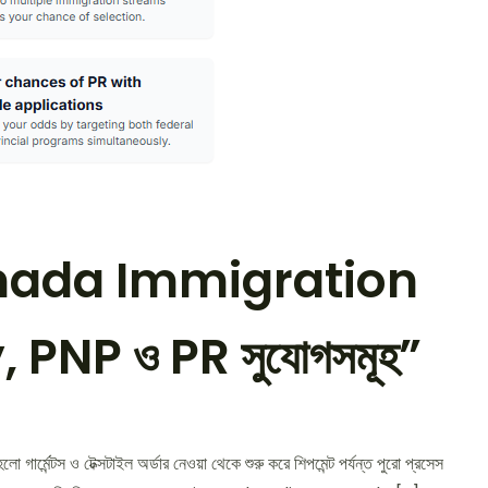
nada Immigration
 PNP ও PR সুযোগসমূহ”
হলো গার্মেন্টস ও টেক্সটাইল অর্ডার নেওয়া থেকে শুরু করে শিপমেন্ট পর্যন্ত পুরো প্রসেস