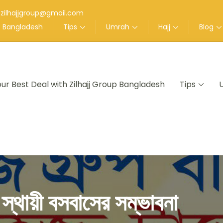
zilhajjgroup@gmail.com
up Bangladesh
Tips
Umrah
Hajj
Blog
our Best Deal with Zilhajj Group Bangladesh
Tips
nt in Bangladesh
ে স্থায়ী বসবাসের সম্ভাবনা