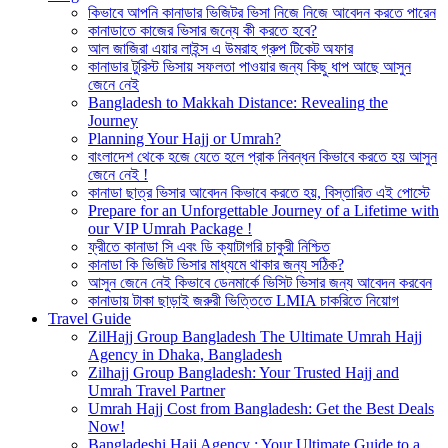
কিভাবে আপনি কানাডার ভিজিটর ভিসা নিজে নিজে আবেদন করতে পারেন
কানাডাতে কাজের ভিসার জন্যে কী করতে হবে?
আল জাজিরা এয়ার লাইন্স এ উমরাহ গ্রুপ টিকেট অফার
কানাডার টুরিস্ট ভিসায় সফলতা পাওয়ার জন্য কিছু ধাপ আছে আসুন
জেনে নেই
Bangladesh to Makkah Distance: Revealing the
Journey
Planning Your Hajj or Umrah?
বাংলাদেশ থেকে হজে যেতে হলে প্রাক নিবন্ধন কিভাবে করতে হয় আসুন
জেনে নেই !
কানাডা ছাত্র ভিসার আবেদন কিভাবে করতে হয়, বিস্তারিত এই পোস্টে
Prepare for an Unforgettable Journey of a Lifetime with
our VIP Umrah Package !
ফ্রীতে কানাডা সি এবং ডি ক্যাটাগরি চাকুরী নিশ্চিত
কানাডা কি ভিজিট ভিসার মাধ্যমে থাকার জন্য সঠিক?
আসুন জেনে নেই কিভাবে ডেনমার্কে ভিসিট ভিসার জন্য আবেদন করবেন
কানাডায় টাকা ছাড়াই জরুরী ভিত্তিতে LMIA চাকরিতে নিয়োগ
Travel Guide
ZilHajj Group Bangladesh The Ultimate Umrah Hajj
Agency in Dhaka, Bangladesh
Zilhajj Group Bangladesh: Your Trusted Hajj and
Umrah Travel Partner
Umrah Hajj Cost from Bangladesh: Get the Best Deals
Now!
Bangladeshi Hajj Agency : Your Ultimate Guide to a