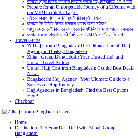
কানাডা ছাত্র ভিসার আবেদন কিভাবে করতে হয়, বিস্তারিত এই পোস্টে
Prepare for an Unforgettable Journey of a Lifetime with
our VIP Umrah Package !
ফ্রীতে কানাডা সি এবং ডি ক্যাটাগরি চাকুরী নিশ্চিত
কানাডা কি ভিজিট ভিসার মাধ্যমে থাকার জন্য সঠিক?
আসুন জেনে নেই কিভাবে ডেনমার্কে ভিসিট ভিসার জন্য আবেদন করবেন
কানাডায় টাকা ছাড়াই জরুরী ভিত্তিতে LMIA চাকরিতে নিয়োগ
Travel Guide
ZilHajj Group Bangladesh The Ultimate Umrah Hajj
Agency in Dhaka, Bangladesh
Zilhajj Group Bangladesh: Your Trusted Hajj and
Umrah Travel Partner
Umrah Hajj Cost from Bangladesh: Get the Best Deals
Now!
Bangladeshi Hajj Agency : Your Ultimate Guide to a
Successful Hajj Journey
Hajj Agencies in Bangladesh: Find the Best Options
Here!
Checkout
Best Hajj Umrah Travel Tour Agent in Bangladesh
Home
জিলহজ্জ গ্রুপ বাংলাদেশ
Destination Find Your Best Deal with Zilhajj Group
Bangladesh