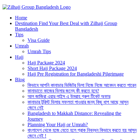
Best Hajj Umrah Travel Tour Agent in Bangladesh
Home
জিলহজ্জ গ্রুপ বাংলাদেশ
Destination Find Your Best Deal with Zilhajj Group
Bangladesh
Tips
Visa Guide
Umrah
Umrah Tips
Hajj
Hajj Package 2024
Short Hajj Package 2024
Hajj Pre Registration for Bangladeshi Pilgrimage
Blog
কিভাবে আপনি কানাডার ভিজিটর ভিসা নিজে নিজে আবেদন করতে পারেন
কানাডাতে কাজের ভিসার জন্যে কী করতে হবে?
আল জাজিরা এয়ার লাইন্স এ উমরাহ গ্রুপ টিকেট অফার
কানাডার টুরিস্ট ভিসায় সফলতা পাওয়ার জন্য কিছু ধাপ আছে আসুন
জেনে নেই
Bangladesh to Makkah Distance: Revealing the
Journey
Planning Your Hajj or Umrah?
বাংলাদেশ থেকে হজে যেতে হলে প্রাক নিবন্ধন কিভাবে করতে হয় আসুন
জেনে নেই !