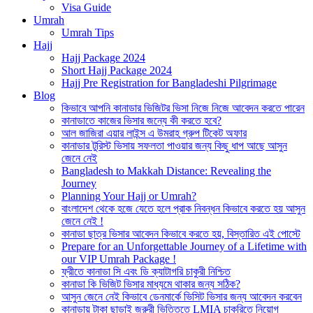
Visa Guide
Umrah
Umrah Tips
Hajj
Hajj Package 2024
Short Hajj Package 2024
Hajj Pre Registration for Bangladeshi Pilgrimage
Blog
কিভাবে আপনি কানাডার ভিজিটর ভিসা নিজে নিজে আবেদন করতে পারেন
কানাডাতে কাজের ভিসার জন্যে কী করতে হবে?
আল জাজিরা এয়ার লাইন্স এ উমরাহ গ্রুপ টিকেট অফার
কানাডার টুরিস্ট ভিসায় সফলতা পাওয়ার জন্য কিছু ধাপ আছে আসুন
জেনে নেই
Bangladesh to Makkah Distance: Revealing the
Journey
Planning Your Hajj or Umrah?
বাংলাদেশ থেকে হজে যেতে হলে প্রাক নিবন্ধন কিভাবে করতে হয় আসুন
জেনে নেই !
কানাডা ছাত্র ভিসার আবেদন কিভাবে করতে হয়, বিস্তারিত এই পোস্টে
Prepare for an Unforgettable Journey of a Lifetime with
our VIP Umrah Package !
ফ্রীতে কানাডা সি এবং ডি ক্যাটাগরি চাকুরী নিশ্চিত
কানাডা কি ভিজিট ভিসার মাধ্যমে থাকার জন্য সঠিক?
আসুন জেনে নেই কিভাবে ডেনমার্কে ভিসিট ভিসার জন্য আবেদন করবেন
কানাডায় টাকা ছাড়াই জরুরী ভিত্তিতে LMIA চাকরিতে নিয়োগ