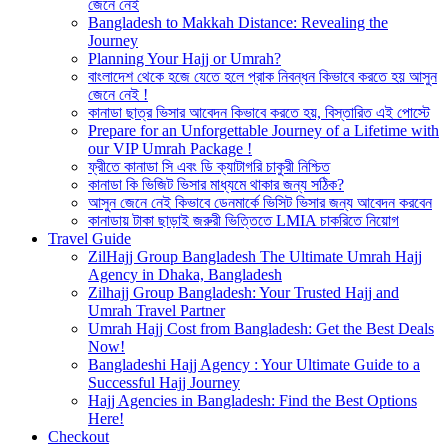
জেনে নেই
Bangladesh to Makkah Distance: Revealing the
Journey
Planning Your Hajj or Umrah?
বাংলাদেশ থেকে হজে যেতে হলে প্রাক নিবন্ধন কিভাবে করতে হয় আসুন
জেনে নেই !
কানাডা ছাত্র ভিসার আবেদন কিভাবে করতে হয়, বিস্তারিত এই পোস্টে
Prepare for an Unforgettable Journey of a Lifetime with
our VIP Umrah Package !
ফ্রীতে কানাডা সি এবং ডি ক্যাটাগরি চাকুরী নিশ্চিত
কানাডা কি ভিজিট ভিসার মাধ্যমে থাকার জন্য সঠিক?
আসুন জেনে নেই কিভাবে ডেনমার্কে ভিসিট ভিসার জন্য আবেদন করবেন
কানাডায় টাকা ছাড়াই জরুরী ভিত্তিতে LMIA চাকরিতে নিয়োগ
Travel Guide
ZilHajj Group Bangladesh The Ultimate Umrah Hajj
Agency in Dhaka, Bangladesh
Zilhajj Group Bangladesh: Your Trusted Hajj and
Umrah Travel Partner
Umrah Hajj Cost from Bangladesh: Get the Best Deals
Now!
Bangladeshi Hajj Agency : Your Ultimate Guide to a
Successful Hajj Journey
Hajj Agencies in Bangladesh: Find the Best Options
Here!
Checkout