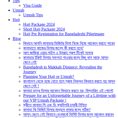
Tips
Visa Guide
Umrah
Umrah Tips
Hajj
Hajj Package 2024
Short Hajj Package 2024
Hajj Pre Registration for Bangladeshi Pilgrimage
Blog
কিভাবে আপনি কানাডার ভিজিটর ভিসা নিজে নিজে আবেদন করতে পারেন
কানাডাতে কাজের ভিসার জন্যে কী করতে হবে?
আল জাজিরা এয়ার লাইন্স এ উমরাহ গ্রুপ টিকেট অফার
কানাডার টুরিস্ট ভিসায় সফলতা পাওয়ার জন্য কিছু ধাপ আছে আসুন
জেনে নেই
Bangladesh to Makkah Distance: Revealing the
Journey
Planning Your Hajj or Umrah?
বাংলাদেশ থেকে হজে যেতে হলে প্রাক নিবন্ধন কিভাবে করতে হয় আসুন
জেনে নেই !
কানাডা ছাত্র ভিসার আবেদন কিভাবে করতে হয়, বিস্তারিত এই পোস্টে
Prepare for an Unforgettable Journey of a Lifetime with
our VIP Umrah Package !
ফ্রীতে কানাডা সি এবং ডি ক্যাটাগরি চাকুরী নিশ্চিত
কানাডা কি ভিজিট ভিসার মাধ্যমে থাকার জন্য সঠিক?
আসুন জেনে নেই কিভাবে ডেনমার্কে ভিসিট ভিসার জন্য আবেদন করবেন