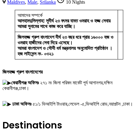
Maldives
,
Male
,
Srilanka
10 Nights
আমাদের সম্পর্কে
আলহামদুলিল্লাহ! সুদীর্ঘ ২৩ বৎসর যাবত ওমরাহ ও হজ্জ সেবায়
আমরা সুনামের সাথে কাজ করে যাচ্ছি।
জিলহজ্জ গ্রুপ বাংলাদেশ দীর্ঘ ২৩ বছর ধরে প্রায় ১৬০০০ হজ ও
ওমরাহ হাজীদের সেবা দিয়ে এসেছে।
আমরা বাংলাদেশ ও সৌদী ধর্ম মন্ত্রনালয় অনুমোদিত প্রতিষ্ঠান ।
হজ লাইসেন্স নং- ০৩২১
জিলহজ্জ গ্রুপ বাংলাদেশের
কেরানীগঞ্জ অফিসঃ
২৭১ নং জিলা পরিষদ মার্কেট পূর্ব আগানগর,দক্ষিন
কেরানীগঞ্জ,ঢাকা।
ঢাকা অফিসঃ
৫১/১ ভিআইপি টাওয়ার,লেভেল -৫,ভিআইপি রোড,নয়াপল্টন ,ঢাকা।
Destinations