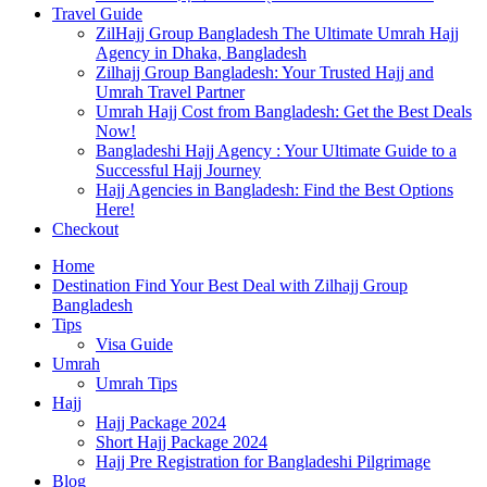
Travel Guide
ZilHajj Group Bangladesh The Ultimate Umrah Hajj
Agency in Dhaka, Bangladesh
Zilhajj Group Bangladesh: Your Trusted Hajj and
Umrah Travel Partner
Umrah Hajj Cost from Bangladesh: Get the Best Deals
Now!
Bangladeshi Hajj Agency : Your Ultimate Guide to a
Successful Hajj Journey
Hajj Agencies in Bangladesh: Find the Best Options
Here!
Checkout
Home
Destination Find Your Best Deal with Zilhajj Group
Bangladesh
Tips
Visa Guide
Umrah
Umrah Tips
Hajj
Hajj Package 2024
Short Hajj Package 2024
Hajj Pre Registration for Bangladeshi Pilgrimage
Blog