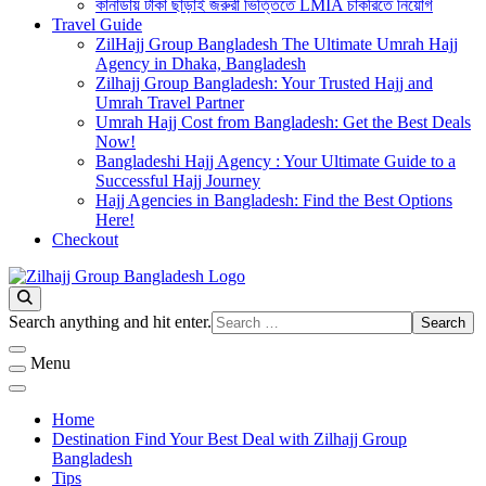
কানাডায় টাকা ছাড়াই জরুরী ভিত্তিতে LMIA চাকরিতে নিয়োগ
Travel Guide
ZilHajj Group Bangladesh The Ultimate Umrah Hajj
Agency in Dhaka, Bangladesh
Zilhajj Group Bangladesh: Your Trusted Hajj and
Umrah Travel Partner
Umrah Hajj Cost from Bangladesh: Get the Best Deals
Now!
Bangladeshi Hajj Agency : Your Ultimate Guide to a
Successful Hajj Journey
Hajj Agencies in Bangladesh: Find the Best Options
Here!
Checkout
Best Hajj Umrah Travel Tour Agent in Bangladesh
জিলহজ্জ গ্রুপ বাংলাদেশ
Looking
Search anything and hit enter.
for
Something?
Menu
Home
Destination Find Your Best Deal with Zilhajj Group
Bangladesh
Tips