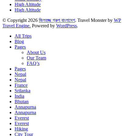
High Altitude
High Altitude
© Copyright 2026
জিলহজ্জ গ্রুপ বাংলাদেশ
.
Travel Monster by
WP
Travel Engine.
Powered by
WordPress
.
All Trips
Blog
Pages
About Us
Our Team
FAQ’s
Pages
Nepal
Nepal
France
Srilanka
India
Bhutan
Annapurna
Annapurna
Everest
Everest
Hiking
City Tour