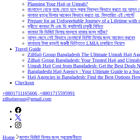
Planning Your Hajj or Umrah?
বাংলাদেশ থেকে হজে যেতে হলে প্রাক নিবন্ধন কিভাবে করতে হয় আসুন 
কানাডা ছাত্র ভিসার আবেদন কিভাবে করতে হয়, বিস্তারিত এই পোস্টে
Prepare for an Unforgettable Journey of a Lifetime wit
ফ্রীতে কানাডা সি এবং ডি ক্যাটাগরি চাকুরী নিশ্চিত
কানাডা কি ভিজিট ভিসার মাধ্যমে থাকার জন্য সঠিক?
আসুন জেনে নেই কিভাবে ডেনমার্কে ভিসিট ভিসার জন্য আবেদন করবেন
কানাডায় টাকা ছাড়াই জরুরী ভিত্তিতে LMIA চাকরিতে নিয়োগ
Travel Guide
ZilHajj Group Bangladesh The Ultimate Umrah Hajj Ag
Zilhajj Group Bangladesh: Your Trusted Hajj and Umrah 
Umrah Hajj Cost from Bangladesh: Get the Best Deals 
Bangladeshi Hajj Agency : Your Ultimate Guide to a Suc
Hajj Agencies in Bangladesh: Find the Best Options Her
Checkout
+8801711165606 ,+8801715595991
zilhajjgroup@gmail.com
Home
জাপান ভিজিট ভিসার জন্য প্রয়োজনীয়তা