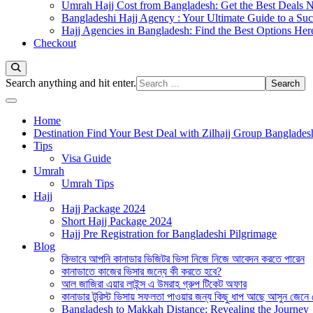
Umrah Hajj Cost from Bangladesh: Get the Best Deals 
Bangladeshi Hajj Agency : Your Ultimate Guide to a Suc
Hajj Agencies in Bangladesh: Find the Best Options Her
Checkout
Looking
Search anything and hit enter.
for
Something?
Home
Destination Find Your Best Deal with Zilhajj Group Banglades
Tips
Visa Guide
Umrah
Umrah Tips
Hajj
Hajj Package 2024
Short Hajj Package 2024
Hajj Pre Registration for Bangladeshi Pilgrimage
Blog
কিভাবে আপনি কানাডার ভিজিটর ভিসা নিজে নিজে আবেদন করতে পারেন
কানাডাতে কাজের ভিসার জন্যে কী করতে হবে?
আল জাজিরা এয়ার লাইন্স এ উমরাহ গ্রুপ টিকেট অফার
কানাডার টুরিস্ট ভিসায় সফলতা পাওয়ার জন্য কিছু ধাপ আছে আসুন জেনে
Bangladesh to Makkah Distance: Revealing the Journey