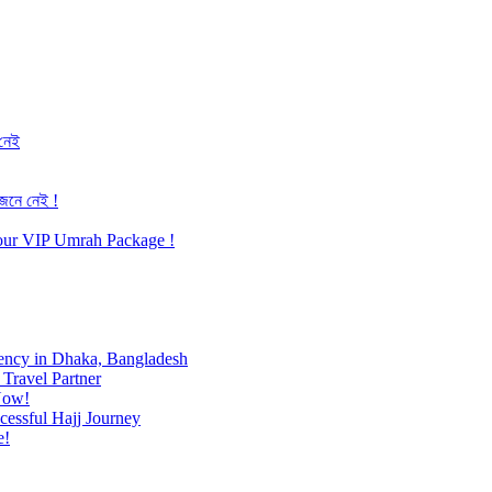
 নেই
জেনে নেই !
h our VIP Umrah Package !
ency in Dhaka, Bangladesh
Travel Partner
Now!
cessful Hajj Journey
e!