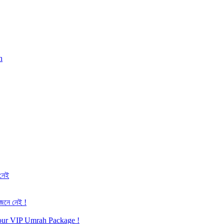
h
 নেই
জেনে নেই !
h our VIP Umrah Package !