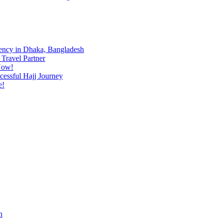
ency in Dhaka, Bangladesh
Travel Partner
Now!
cessful Hajj Journey
e!
h