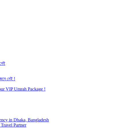
 নেই
জেনে নেই !
h our VIP Umrah Package !
ency in Dhaka, Bangladesh
Travel Partner