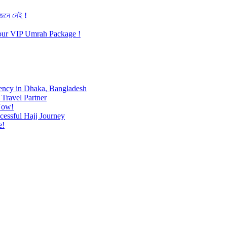
জেনে নেই !
h our VIP Umrah Package !
ency in Dhaka, Bangladesh
Travel Partner
Now!
cessful Hajj Journey
e!