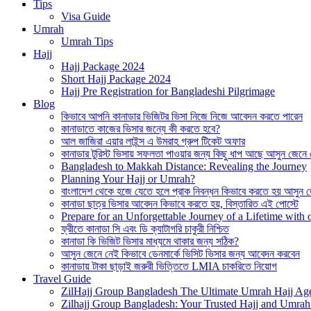
Tips
Visa Guide
Umrah
Umrah Tips
Hajj
Hajj Package 2024
Short Hajj Package 2024
Hajj Pre Registration for Bangladeshi Pilgrimage
Blog
কিভাবে আপনি কানাডার ভিজিটর ভিসা নিজে নিজে আবেদন করতে পারেন
কানাডাতে কাজের ভিসার জন্যে কী করতে হবে?
আল জাজিরা এয়ার লাইন্স এ উমরাহ গ্রুপ টিকেট অফার
কানাডার টুরিস্ট ভিসায় সফলতা পাওয়ার জন্য কিছু ধাপ আছে আসুন জেনে
Bangladesh to Makkah Distance: Revealing the Journey
Planning Your Hajj or Umrah?
বাংলাদেশ থেকে হজে যেতে হলে প্রাক নিবন্ধন কিভাবে করতে হয় আসুন 
কানাডা ছাত্র ভিসার আবেদন কিভাবে করতে হয়, বিস্তারিত এই পোস্টে
Prepare for an Unforgettable Journey of a Lifetime wit
ফ্রীতে কানাডা সি এবং ডি ক্যাটাগরি চাকুরী নিশ্চিত
কানাডা কি ভিজিট ভিসার মাধ্যমে থাকার জন্য সঠিক?
আসুন জেনে নেই কিভাবে ডেনমার্কে ভিসিট ভিসার জন্য আবেদন করবেন
কানাডায় টাকা ছাড়াই জরুরী ভিত্তিতে LMIA চাকরিতে নিয়োগ
Travel Guide
ZilHajj Group Bangladesh The Ultimate Umrah Hajj Ag
Zilhajj Group Bangladesh: Your Trusted Hajj and Umrah 