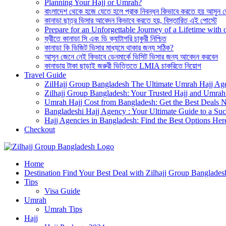
Planning Your Hajj or Umrah?
বাংলাদেশ থেকে হজে যেতে হলে প্রাক নিবন্ধন কিভাবে করতে হয় আসুন 
কানাডা ছাত্র ভিসার আবেদন কিভাবে করতে হয়, বিস্তারিত এই পোস্টে
Prepare for an Unforgettable Journey of a Lifetime wit
ফ্রীতে কানাডা সি এবং ডি ক্যাটাগরি চাকুরী নিশ্চিত
কানাডা কি ভিজিট ভিসার মাধ্যমে থাকার জন্য সঠিক?
আসুন জেনে নেই কিভাবে ডেনমার্কে ভিসিট ভিসার জন্য আবেদন করবেন
কানাডায় টাকা ছাড়াই জরুরী ভিত্তিতে LMIA চাকরিতে নিয়োগ
Travel Guide
ZilHajj Group Bangladesh The Ultimate Umrah Hajj Ag
Zilhajj Group Bangladesh: Your Trusted Hajj and Umrah 
Umrah Hajj Cost from Bangladesh: Get the Best Deals 
Bangladeshi Hajj Agency : Your Ultimate Guide to a Suc
Hajj Agencies in Bangladesh: Find the Best Options Her
Checkout
Best Hajj Umrah Travel Tour Agent in Bangladesh
Home
জিলহজ্জ গ্রুপ বাংলাদেশ
Destination Find Your Best Deal with Zilhajj Group Banglades
Tips
Visa Guide
Umrah
Umrah Tips
Hajj