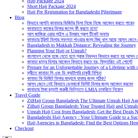
Hajj Package 2024
Short Hajj Package 2024
Hajj Pre Registration for Bangladeshi Pilgrimage
Blog
কিভাবে আপনি কানাডার ভিজিটর ভিসা নিজে নিজে আবেদন করতে পারেন
কানাডাতে কাজের ভিসার জন্যে কী করতে হবে?
আল জাজিরা এয়ার লাইন্স এ উমরাহ গ্রুপ টিকেট অফার
কানাডার টুরিস্ট ভিসায় সফলতা পাওয়ার জন্য কিছু ধাপ আছে আসুন জেনে
Bangladesh to Makkah Distance: Revealing the Journey
Planning Your Hajj or Umrah?
বাংলাদেশ থেকে হজে যেতে হলে প্রাক নিবন্ধন কিভাবে করতে হয় আসুন 
কানাডা ছাত্র ভিসার আবেদন কিভাবে করতে হয়, বিস্তারিত এই পোস্টে
Prepare for an Unforgettable Journey of a Lifetime wit
ফ্রীতে কানাডা সি এবং ডি ক্যাটাগরি চাকুরী নিশ্চিত
কানাডা কি ভিজিট ভিসার মাধ্যমে থাকার জন্য সঠিক?
আসুন জেনে নেই কিভাবে ডেনমার্কে ভিসিট ভিসার জন্য আবেদন করবেন
কানাডায় টাকা ছাড়াই জরুরী ভিত্তিতে LMIA চাকরিতে নিয়োগ
Travel Guide
ZilHajj Group Bangladesh The Ultimate Umrah Hajj Ag
Zilhajj Group Bangladesh: Your Trusted Hajj and Umrah 
Umrah Hajj Cost from Bangladesh: Get the Best Deals 
Bangladeshi Hajj Agency : Your Ultimate Guide to a Suc
Hajj Agencies in Bangladesh: Find the Best Options Her
Checkout