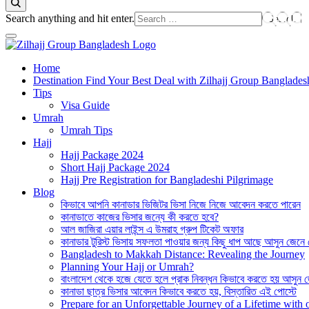
Looking
Search anything and hit enter.
for
Something?
Best Hajj Umrah Travel Tour Agent in Bangladesh
Home
জিলহজ্জ গ্রুপ বাংলাদেশ
Destination Find Your Best Deal with Zilhajj Group Banglades
Tips
Visa Guide
Umrah
Umrah Tips
Hajj
Hajj Package 2024
Short Hajj Package 2024
Hajj Pre Registration for Bangladeshi Pilgrimage
Blog
কিভাবে আপনি কানাডার ভিজিটর ভিসা নিজে নিজে আবেদন করতে পারেন
কানাডাতে কাজের ভিসার জন্যে কী করতে হবে?
আল জাজিরা এয়ার লাইন্স এ উমরাহ গ্রুপ টিকেট অফার
কানাডার টুরিস্ট ভিসায় সফলতা পাওয়ার জন্য কিছু ধাপ আছে আসুন জেনে
Bangladesh to Makkah Distance: Revealing the Journey
Planning Your Hajj or Umrah?
বাংলাদেশ থেকে হজে যেতে হলে প্রাক নিবন্ধন কিভাবে করতে হয় আসুন 
কানাডা ছাত্র ভিসার আবেদন কিভাবে করতে হয়, বিস্তারিত এই পোস্টে
Prepare for an Unforgettable Journey of a Lifetime wit