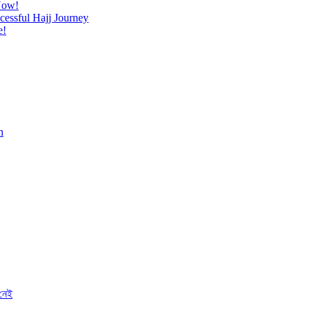
Now!
cessful Hajj Journey
e!
h
 নেই