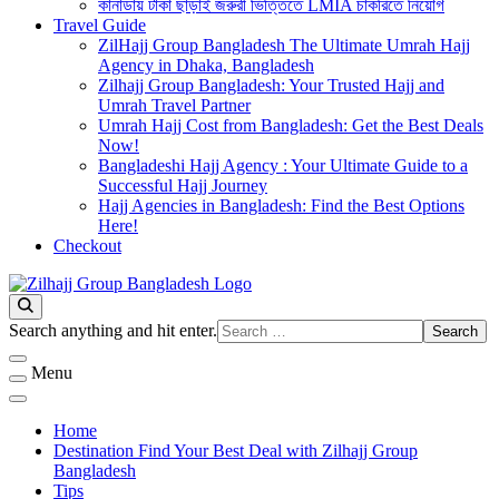
কানাডায় টাকা ছাড়াই জরুরী ভিত্তিতে LMIA চাকরিতে নিয়োগ
Travel Guide
ZilHajj Group Bangladesh The Ultimate Umrah Hajj
Agency in Dhaka, Bangladesh
Zilhajj Group Bangladesh: Your Trusted Hajj and
Umrah Travel Partner
Umrah Hajj Cost from Bangladesh: Get the Best Deals
Now!
Bangladeshi Hajj Agency : Your Ultimate Guide to a
Successful Hajj Journey
Hajj Agencies in Bangladesh: Find the Best Options
Here!
Checkout
Best Hajj Umrah Travel Tour Agent in Bangladesh
জিলহজ্জ গ্রুপ বাংলাদেশ
Looking
Search anything and hit enter.
for
Something?
Menu
Home
Destination Find Your Best Deal with Zilhajj Group
Bangladesh
Tips