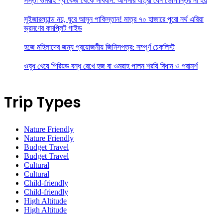
সস্তা ওমরাহ প্যাকেজ থেকে সাবধান: আপনার যাত্রা যেন ভোগান্তির না হয়
সুইজারল্যান্ড নয়, ঘুরে আসুন পাকিস্তান! মাত্র ৭০ হাজারে পুরো নর্থ এরিয়া
ভ্রমণের কমপ্লিট গাইড
হজে মহিলাদের জন্য প্রয়োজনীয় জিনিসপত্র: সম্পূর্ণ চেকলিস্ট
ওষুধ খেয়ে পিরিয়ড বন্ধ রেখে হজ বা ওমরাহ পালন শরয়ি বিধান ও পরামর্শ
Trip Types
Nature Friendly
Nature Friendly
Budget Travel
Budget Travel
Cultural
Cultural
Child-friendly
Child-friendly
High Altitude
High Altitude