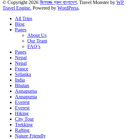
© Copyright 2026
জিলহজ্জ গ্রুপ বাংলাদেশ
.
Travel Monster by
WP
Travel Engine.
Powered by
WordPress
.
All Trips
Blog
Pages
About Us
Our Team
FAQ’s
Pages
Nepal
Nepal
France
Srilanka
India
Bhutan
Annapurna
Annapurna
Everest
Everest
Hiking
City Tour
Trekking
Rafting
Nature Friendly