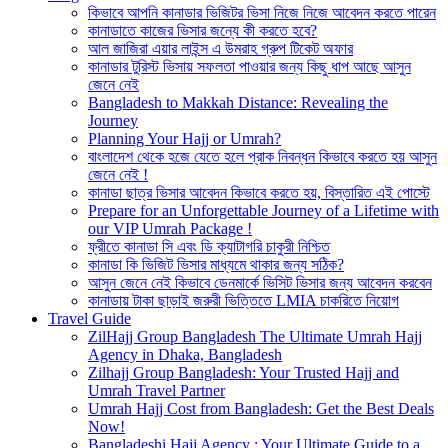
কিভাবে আপনি কানাডার ভিজিটর ভিসা নিজে নিজে আবেদন করতে পারেন
কানাডাতে কাজের ভিসার জন্যে কী করতে হবে?
আল জাজিরা এয়ার লাইন্স এ উমরাহ গ্রুপ টিকেট অফার
কানাডার টুরিস্ট ভিসায় সফলতা পাওয়ার জন্য কিছু ধাপ আছে আসুন
জেনে নেই
Bangladesh to Makkah Distance: Revealing the
Journey
Planning Your Hajj or Umrah?
বাংলাদেশ থেকে হজে যেতে হলে প্রাক নিবন্ধন কিভাবে করতে হয় আসুন
জেনে নেই !
কানাডা ছাত্র ভিসার আবেদন কিভাবে করতে হয়, বিস্তারিত এই পোস্টে
Prepare for an Unforgettable Journey of a Lifetime with
our VIP Umrah Package !
ফ্রীতে কানাডা সি এবং ডি ক্যাটাগরি চাকুরী নিশ্চিত
কানাডা কি ভিজিট ভিসার মাধ্যমে থাকার জন্য সঠিক?
আসুন জেনে নেই কিভাবে ডেনমার্কে ভিসিট ভিসার জন্য আবেদন করবেন
কানাডায় টাকা ছাড়াই জরুরী ভিত্তিতে LMIA চাকরিতে নিয়োগ
Travel Guide
ZilHajj Group Bangladesh The Ultimate Umrah Hajj
Agency in Dhaka, Bangladesh
Zilhajj Group Bangladesh: Your Trusted Hajj and
Umrah Travel Partner
Umrah Hajj Cost from Bangladesh: Get the Best Deals
Now!
Bangladeshi Hajj Agency : Your Ultimate Guide to a