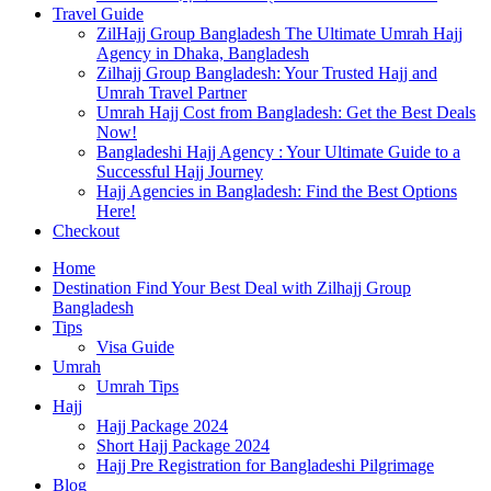
Travel Guide
ZilHajj Group Bangladesh The Ultimate Umrah Hajj
Agency in Dhaka, Bangladesh
Zilhajj Group Bangladesh: Your Trusted Hajj and
Umrah Travel Partner
Umrah Hajj Cost from Bangladesh: Get the Best Deals
Now!
Bangladeshi Hajj Agency : Your Ultimate Guide to a
Successful Hajj Journey
Hajj Agencies in Bangladesh: Find the Best Options
Here!
Checkout
Home
Destination Find Your Best Deal with Zilhajj Group
Bangladesh
Tips
Visa Guide
Umrah
Umrah Tips
Hajj
Hajj Package 2024
Short Hajj Package 2024
Hajj Pre Registration for Bangladeshi Pilgrimage
Blog