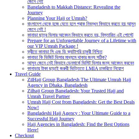
জেনে নেই
Bangladesh to Makkah Distance: Revealing the
Journey
Planning Your Hajj or Umrah?
বাংলাদেশ থেকে হজে যেতে হলে প্রাক নিবন্ধন কিভাবে করতে হয় আসুন
জেনে নেই !
কানাডা ছাত্র ভিসার আবেদন কিভাবে করতে হয়, বিস্তারিত এই পোস্টে
Prepare for an Unforgettable Journey of a Lifetime with
our VIP Umrah Package !
ফ্রীতে কানাডা সি এবং ডি ক্যাটাগরি চাকুরী নিশ্চিত
কানাডা কি ভিজিট ভিসার মাধ্যমে থাকার জন্য সঠিক?
আসুন জেনে নেই কিভাবে ডেনমার্কে ভিসিট ভিসার জন্য আবেদন করবেন
কানাডায় টাকা ছাড়াই জরুরী ভিত্তিতে LMIA চাকরিতে নিয়োগ
Travel Guide
ZilHajj Group Bangladesh The Ultimate Umrah Hajj
Agency in Dhaka, Bangladesh
Zilhajj Group Bangladesh: Your Trusted Hajj and
Umrah Travel Partner
Umrah Hajj Cost from Bangladesh: Get the Best Deals
Now!
Bangladeshi Hajj Agency : Your Ultimate Guide to a
Successful Hajj Journey
Hajj Agencies in Bangladesh: Find the Best Options
Here!
Checkout