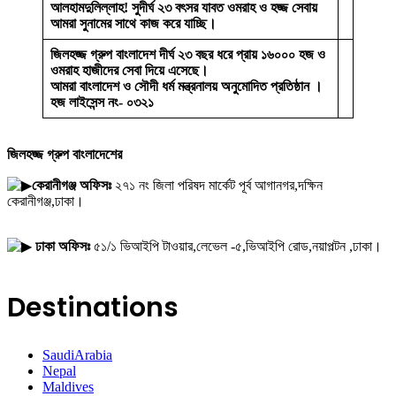
আলহামদুলিল্লাহ! সুদীর্ঘ ২৩ বৎসর যাবত ওমরাহ ও হজ্জ সেবায়
আমরা সুনামের সাথে কাজ করে যাচ্ছি।
জিলহজ্জ গ্রুপ বাংলাদেশ দীর্ঘ ২৩ বছর ধরে প্রায় ১৬০০০ হজ ও
ওমরাহ হাজীদের সেবা দিয়ে এসেছে।
আমরা বাংলাদেশ ও সৌদী ধর্ম মন্ত্রনালয় অনুমোদিত প্রতিষ্ঠান ।
হজ লাইসেন্স নং- ০৩২১
জিলহজ্জ গ্রুপ বাংলাদেশের
কেরানীগঞ্জ অফিসঃ
২৭১ নং জিলা পরিষদ মার্কেট পূর্ব আগানগর,দক্ষিন
কেরানীগঞ্জ,ঢাকা।
ঢাকা অফিসঃ
৫১/১ ভিআইপি টাওয়ার,লেভেল -৫,ভিআইপি রোড,নয়াপল্টন ,ঢাকা।
Destinations
SaudiArabia
Nepal
Maldives