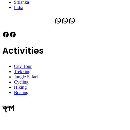
Srilanka
India
WhatsApp
WhatsApp
WhatsApp
Facebook
Facebook
Activities
City Tour
Trekking
Jungle Safari
Cycling
Hiking
Boating
ব্লগ