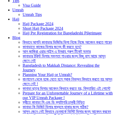
Tips
Visa Guide
Umrah
Umrah Tips
Hajj
Hajj Package 2024
Short Hajj Package 2024
Hajj Pre Registration for Bangladeshi Pilgrimage
Blog
কিভাবে আপনি কানাডার ভিজিটর ভিসা নিজে নিজে আবেদন করতে পারেন
কানাডাতে কাজের ভিসার জন্যে কী করতে হবে?
আল জাজিরা এয়ার লাইন্স এ উমরাহ গ্রুপ টিকেট অফার
কানাডার টুরিস্ট ভিসায় সফলতা পাওয়ার জন্য কিছু ধাপ আছে আসুন
জেনে নেই
Bangladesh to Makkah Distance: Revealing the
Journey
Planning Your Hajj or Umrah?
বাংলাদেশ থেকে হজে যেতে হলে প্রাক নিবন্ধন কিভাবে করতে হয় আসুন
জেনে নেই !
কানাডা ছাত্র ভিসার আবেদন কিভাবে করতে হয়, বিস্তারিত এই পোস্টে
Prepare for an Unforgettable Journey of a Lifetime with
our VIP Umrah Package !
ফ্রীতে কানাডা সি এবং ডি ক্যাটাগরি চাকুরী নিশ্চিত
কানাডা কি ভিজিট ভিসার মাধ্যমে থাকার জন্য সঠিক?
আসুন জেনে নেই কিভাবে ডেনমার্কে ভিসিট ভিসার জন্য আবেদন করবেন