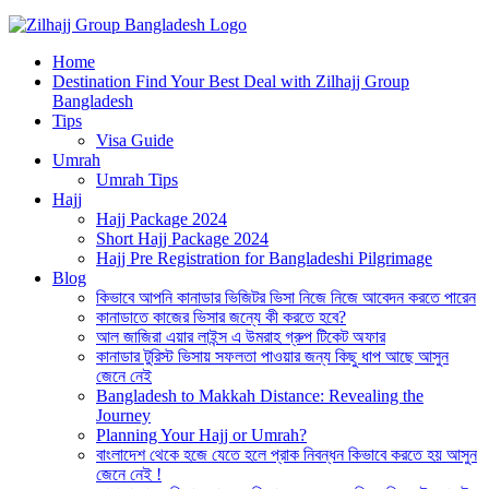
Best Hajj Umrah Travel Tour Agent in Bangladesh
Home
জিলহজ্জ গ্রুপ বাংলাদেশ
Destination Find Your Best Deal with Zilhajj Group
Bangladesh
Tips
Visa Guide
Umrah
Umrah Tips
Hajj
Hajj Package 2024
Short Hajj Package 2024
Hajj Pre Registration for Bangladeshi Pilgrimage
Blog
কিভাবে আপনি কানাডার ভিজিটর ভিসা নিজে নিজে আবেদন করতে পারেন
কানাডাতে কাজের ভিসার জন্যে কী করতে হবে?
আল জাজিরা এয়ার লাইন্স এ উমরাহ গ্রুপ টিকেট অফার
কানাডার টুরিস্ট ভিসায় সফলতা পাওয়ার জন্য কিছু ধাপ আছে আসুন
জেনে নেই
Bangladesh to Makkah Distance: Revealing the
Journey
Planning Your Hajj or Umrah?
বাংলাদেশ থেকে হজে যেতে হলে প্রাক নিবন্ধন কিভাবে করতে হয় আসুন
জেনে নেই !