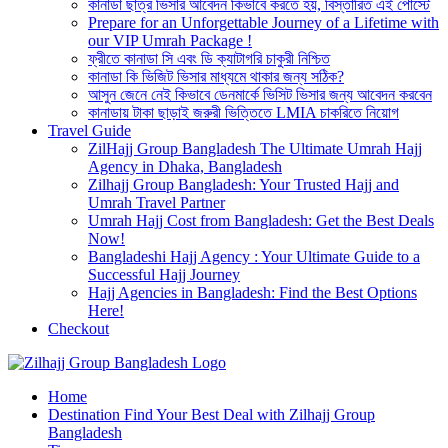
কানাডা ছাত্র ভিসার আবেদন কিভাবে করতে হয়, বিস্তারিত এই পোস্টে
Prepare for an Unforgettable Journey of a Lifetime with
our VIP Umrah Package !
ফ্রীতে কানাডা সি এবং ডি ক্যাটাগরি চাকুরী নিশ্চিত
কানাডা কি ভিজিট ভিসার মাধ্যমে থাকার জন্য সঠিক?
আসুন জেনে নেই কিভাবে ডেনমার্কে ভিসিট ভিসার জন্য আবেদন করবেন
কানাডায় টাকা ছাড়াই জরুরী ভিত্তিতে LMIA চাকরিতে নিয়োগ
Travel Guide
ZilHajj Group Bangladesh The Ultimate Umrah Hajj
Agency in Dhaka, Bangladesh
Zilhajj Group Bangladesh: Your Trusted Hajj and
Umrah Travel Partner
Umrah Hajj Cost from Bangladesh: Get the Best Deals
Now!
Bangladeshi Hajj Agency : Your Ultimate Guide to a
Successful Hajj Journey
Hajj Agencies in Bangladesh: Find the Best Options
Here!
Checkout
Best Hajj Umrah Travel Tour Agent in Bangladesh
Home
জিলহজ্জ গ্রুপ বাংলাদেশ
Destination Find Your Best Deal with Zilhajj Group
Bangladesh