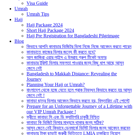
Visa Guide
Umrah
Umrah Tips
Hajj
Hajj Package 2024
Short Hajj Package 2024
Hajj Pre Registration for Bangladeshi Pilgrimage
Blog
কিভাবে আপনি কানাডার ভিজিটর ভিসা নিজে নিজে আবেদন করতে পারেন
কানাডাতে কাজের ভিসার জন্যে কী করতে হবে?
আল জাজিরা এয়ার লাইন্স এ উমরাহ গ্রুপ টিকেট অফার
কানাডার টুরিস্ট ভিসায় সফলতা পাওয়ার জন্য কিছু ধাপ আছে আসুন
জেনে নেই
Bangladesh to Makkah Distance: Revealing the
Journey
Planning Your Hajj or Umrah?
বাংলাদেশ থেকে হজে যেতে হলে প্রাক নিবন্ধন কিভাবে করতে হয় আসুন
জেনে নেই !
কানাডা ছাত্র ভিসার আবেদন কিভাবে করতে হয়, বিস্তারিত এই পোস্টে
Prepare for an Unforgettable Journey of a Lifetime with
our VIP Umrah Package !
ফ্রীতে কানাডা সি এবং ডি ক্যাটাগরি চাকুরী নিশ্চিত
কানাডা কি ভিজিট ভিসার মাধ্যমে থাকার জন্য সঠিক?
আসুন জেনে নেই কিভাবে ডেনমার্কে ভিসিট ভিসার জন্য আবেদন করবেন
কানাডায় টাকা ছাড়াই জরুরী ভিত্তিতে LMIA চাকরিতে নিয়োগ