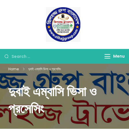
Skip
to
content
জিলহজ্জ গ্রুপ বাংলাদেশ
Best Hajj Umrah Travel
Tour Agent in
Bangladesh
Looking
Menu
for
Home
দুবাই এম্বাসি ভিসা ও প্রসেসিং
Something?
দুবাই এম্বাসি ভিসা ও
প্রসেসিং