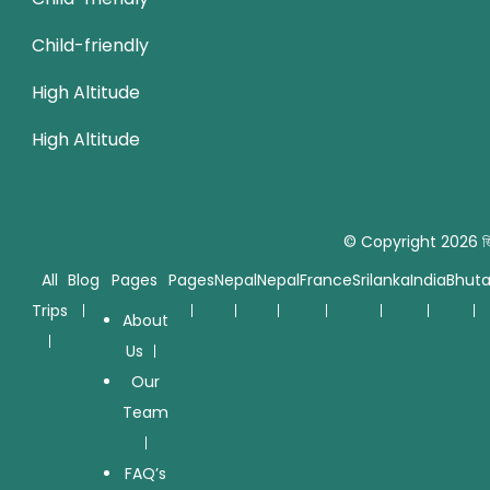
Child-friendly
High Altitude
High Altitude
© Copyright 2026
জ
All
Blog
Pages
Pages
Nepal
Nepal
France
Srilanka
India
Bhut
Trips
About
Us
Our
Team
FAQ’s