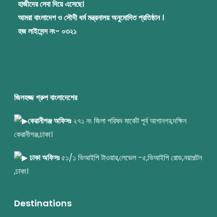
হাজীদের সেবা দিয়ে এসেছে।
আমরা বাংলাদেশ ও সৌদী ধর্ম মন্ত্রনালয় অনুমোদিত প্রতিষ্ঠান ।
হজ লাইসেন্স নং- ০৩২১
জিলহজ্জ গ্রুপ বাংলাদেশের
কেরানীগঞ্জ অফিসঃ
২৭১ নং জিলা পরিষদ মার্কেট পূর্ব আগানগর,দক্ষিন
কেরানীগঞ্জ,ঢাকা।
ঢাকা অফিসঃ
৫১/১ ভিআইপি টাওয়ার,লেভেল -৫,ভিআইপি রোড,নয়াপল্টন
,ঢাকা।
Destinations