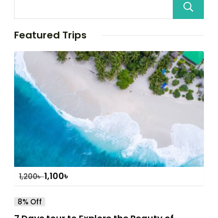
Featured Trips
1,100
৳
1,200
৳
8% Off