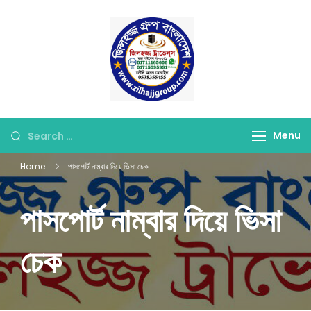
Skip
to
content
জিলহজ্জ গ্রুপ বাংলাদেশ
Best Hajj Umrah Travel
Tour Agent in
Bangladesh
Looking
Menu
for
Home
পাসপোর্ট নাম্বার দিয়ে ভিসা চেক
Something?
পাসপোর্ট নাম্বার দিয়ে ভিসা
চেক