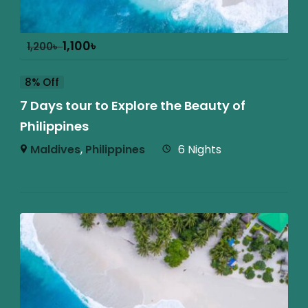
1,100
৳
1,200
৳
8% Off
7 Days tour to Explore the Beauty of
Philippines
Maldives
,
Philippines
6 Nights