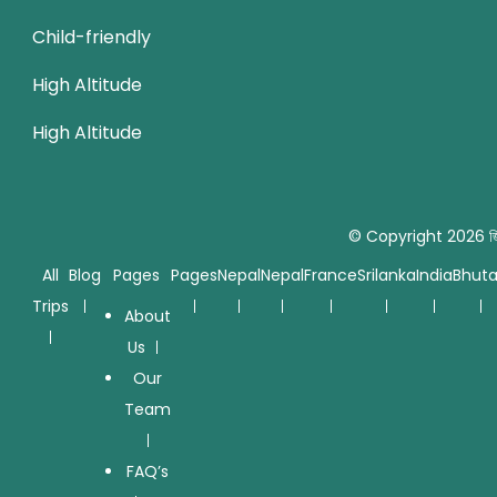
Child-friendly
High Altitude
High Altitude
© Copyright 2026
জ
All
Blog
Pages
Pages
Nepal
Nepal
France
Srilanka
India
Bhut
Trips
About
Us
Our
Team
FAQ’s