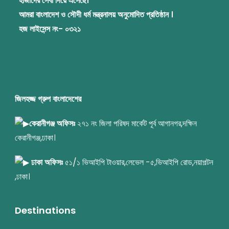
হাজীদের সেবা দিয়ে এসেছে।
আমরা বাংলাদেশ ও সৌদী ধর্ম মন্ত্রনালয় অনুমোদিত প্রতিষ্ঠান ।
হজ লাইসেন্স নং- ০৩২১
জিলহজ্জ গ্রুপ বাংলাদেশের
কেরানীগঞ্জ অফিসঃ
২৭১ নং জিলা পরিষদ মার্কেট পূর্ব আগানগর,দক্ষিন
কেরানীগঞ্জ,ঢাকা।
ঢাকা অফিসঃ
৫১/১ ভিআইপি টাওয়ার,লেভেল -৫,ভিআইপি রোড,নয়াপল্টন
,ঢাকা।
Destinations