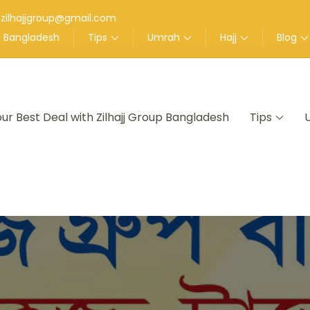
zilhajjgroup@gmail.com
up Bangladesh
Tips
Umrah
Hajj
Blog
our Best Deal with Zilhajj Group Bangladesh
Tips
nt in Bangladesh