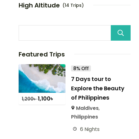
High Altitude
(14 Trips)
Featured Trips
8% Off
7 Days tour to
Explore the Beauty
of Philippines
1,100
৳
1,200
৳
Maldives
,
Philippines
6 Nights