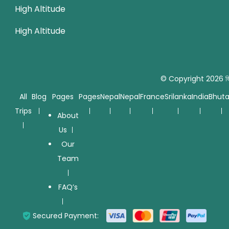
High Altitude
High Altitude
© Copyright 2026
জ
All
Blog
Pages
Pages
Nepal
Nepal
France
Srilanka
India
Bhut
Trips
About
Us
Our
Team
FAQ’s
Secured Payment: