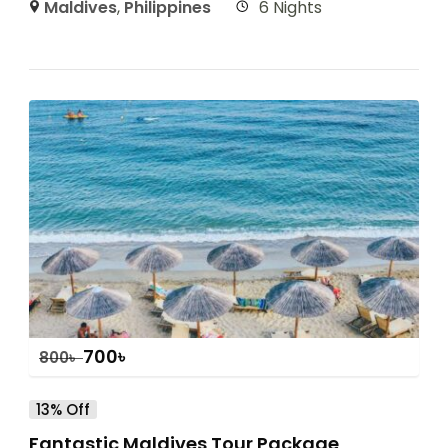
Maldives
,
Philippines
6 Nights
700
৳
800
৳
13% Off
Fantastic Maldives Tour Package