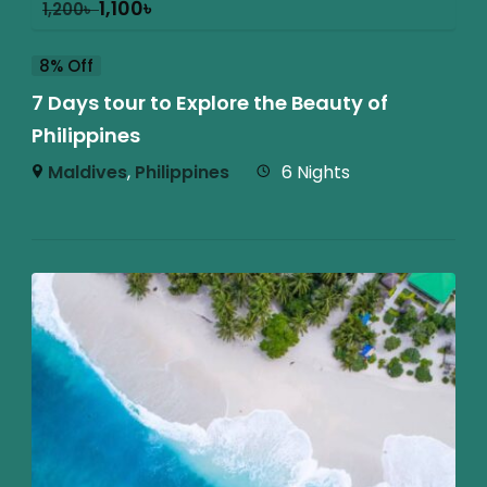
1,100
৳
1,200
৳
8% Off
7 Days tour to Explore the Beauty of
Philippines
Maldives
,
Philippines
6 Nights