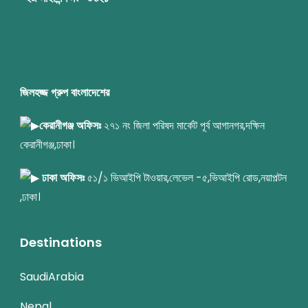
জিলহজ্জ গ্রুপ বাংলাদেশের
কেরানীগঞ্জ অফিসঃ
২৭১ নং জিলা পরিষদ মার্কেট পূর্ব আগানগর,দক্ষিন
কেরানীগঞ্জ,ঢাকা।
ঢাকা অফিসঃ
৫১/১ ভিআইপি টাওয়ার,লেভেল -৫,ভিআইপি রোড,নয়াপল্টন
,ঢাকা।
Destinations
SaudiArabia
Nepal