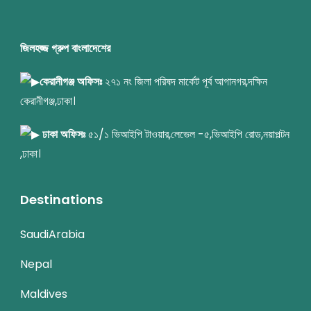
জিলহজ্জ গ্রুপ বাংলাদেশের
কেরানীগঞ্জ অফিসঃ
২৭১ নং জিলা পরিষদ মার্কেট পূর্ব আগানগর,দক্ষিন
কেরানীগঞ্জ,ঢাকা।
ঢাকা অফিসঃ
৫১/১ ভিআইপি টাওয়ার,লেভেল -৫,ভিআইপি রোড,নয়াপল্টন
,ঢাকা।
Destinations
SaudiArabia
Nepal
Maldives