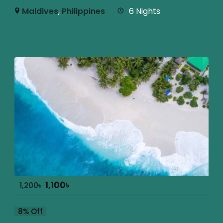
Maldives
,
Philippines
6 Nights
1,100
৳
1,200
৳
8% Off