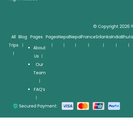
© Copyright 2026
জ
All
Blog
Pages
Pages
Nepal
Nepal
France
Srilanka
India
Bhut
Trips
About
Us
Our
Team
FAQ’s
Secured Payment: