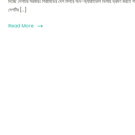
দিচ্ছে দেশটির সরকার। পিরামিডের দেশ মিশরে অন-অ্যারাইভাল ভিসায় ভ্রমণ করতে পারব
দেশটির […]
Read More