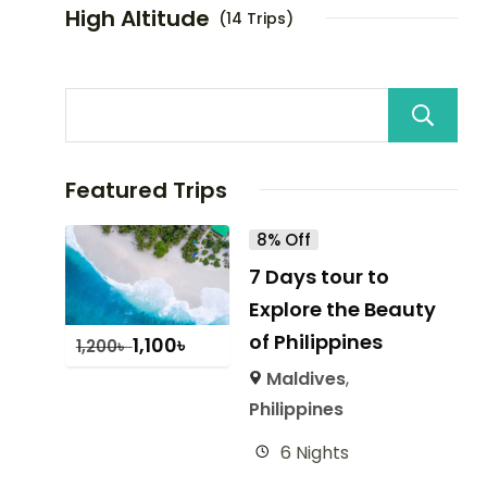
High Altitude
(14 Trips)
Featured Trips
8% Off
7 Days tour to
Explore the Beauty
of Philippines
1,100
৳
1,200
৳
Maldives
,
Philippines
6 Nights