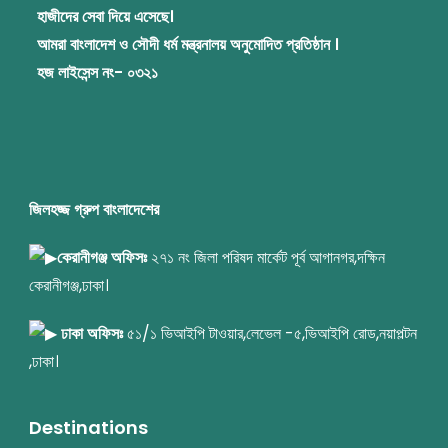
হাজীদের সেবা দিয়ে এসেছে।
আমরা বাংলাদেশ ও সৌদী ধর্ম মন্ত্রনালয় অনুমোদিত প্রতিষ্ঠান ।
হজ লাইসেন্স নং- ০৩২১
জিলহজ্জ গ্রুপ বাংলাদেশের
কেরানীগঞ্জ অফিসঃ
২৭১ নং জিলা পরিষদ মার্কেট পূর্ব আগানগর,দক্ষিন
কেরানীগঞ্জ,ঢাকা।
ঢাকা অফিসঃ
৫১/১ ভিআইপি টাওয়ার,লেভেল -৫,ভিআইপি রোড,নয়াপল্টন
,ঢাকা।
Destinations