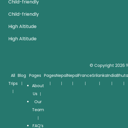
Child-friendly
Child-friendly
High Altitude
High Altitude
© Copyright 2026
জ
All
Blog
Pages
Pages
Nepal
Nepal
France
Srilanka
India
Bhut
Trips
About
Us
Our
Team
FAQ’s