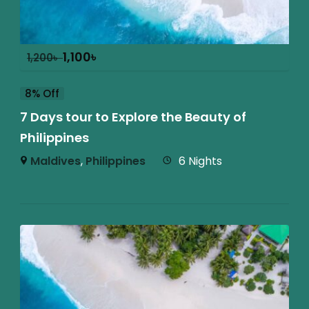
1,100
৳
1,200
৳
8% Off
7 Days tour to Explore the Beauty of
Philippines
Maldives
,
Philippines
6 Nights