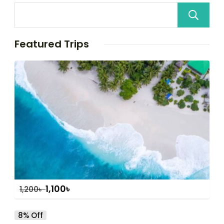
Featured Trips
1,100
৳
1,200
৳
8% Off