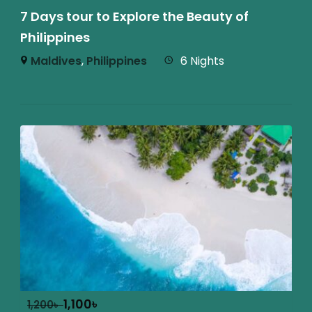
7 Days tour to Explore the Beauty of
Philippines
Maldives
,
Philippines
6 Nights
1,100
৳
1,200
৳