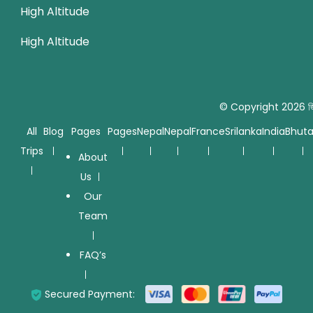
High Altitude
High Altitude
© Copyright 2026
জ
All
Blog
Pages
Pages
Nepal
Nepal
France
Srilanka
India
Bhut
Trips
About
Us
Our
Team
FAQ’s
Secured Payment: