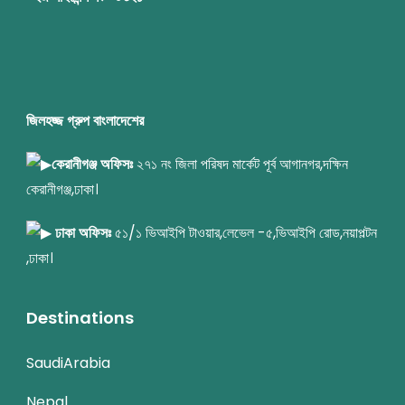
জিলহজ্জ গ্রুপ বাংলাদেশের
কেরানীগঞ্জ অফিসঃ
২৭১ নং জিলা পরিষদ মার্কেট পূর্ব আগানগর,দক্ষিন
কেরানীগঞ্জ,ঢাকা।
ঢাকা অফিসঃ
৫১/১ ভিআইপি টাওয়ার,লেভেল -৫,ভিআইপি রোড,নয়াপল্টন
,ঢাকা।
Destinations
SaudiArabia
Nepal