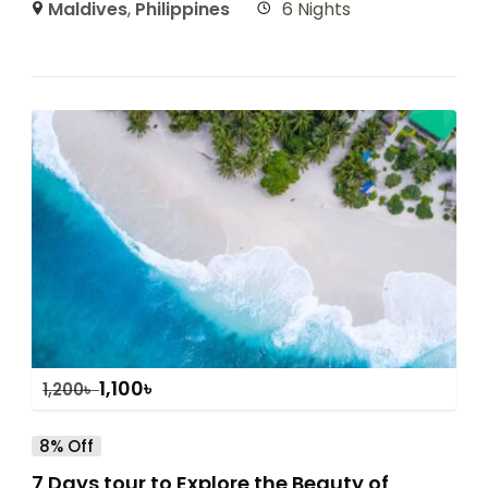
Maldives
,
Philippines
6 Nights
1,100
৳
1,200
৳
8% Off
7 Days tour to Explore the Beauty of