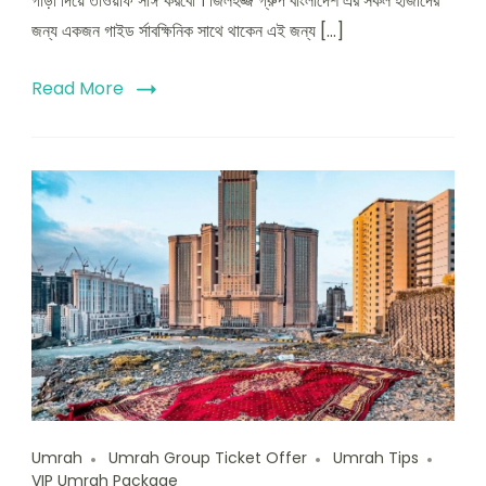
গাড়ী দিয়ে তাওয়াফ সাঈ করবো । জিলহজ্জ গ্রুপ বাংলাদেশ এর সকল হাজীদের
দিয়ে
জন্য একজন গাইড র্সাবক্ষিনিক সাথে থাকেন এই জন্য […]
তাওয়াফ
সাঈ
করবেন?
Read More
Umrah
Umrah Group Ticket Offer
Umrah Tips
VIP Umrah Package