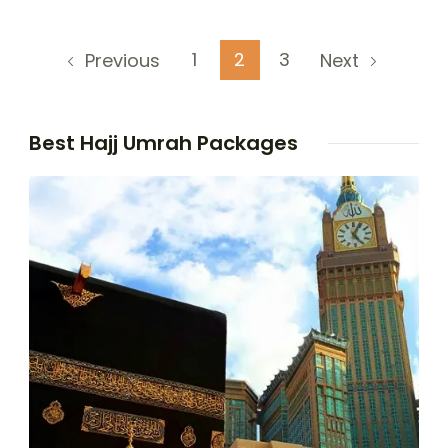
Posts
Page
Page
Page
1
2
3
Previous
Next
pagination
Best Hajj Umrah Packages