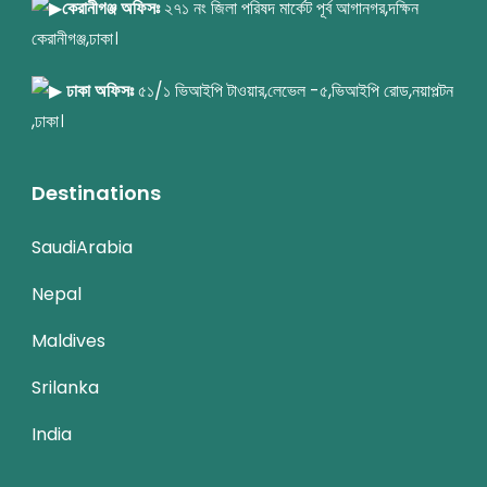
কেরানীগঞ্জ অফিসঃ
২৭১ নং জিলা পরিষদ মার্কেট পূর্ব আগানগর,দক্ষিন
কেরানীগঞ্জ,ঢাকা।
ঢাকা অফিসঃ
৫১/১ ভিআইপি টাওয়ার,লেভেল -৫,ভিআইপি রোড,নয়াপল্টন
,ঢাকা।
Destinations
SaudiArabia
Nepal
Maldives
Srilanka
India