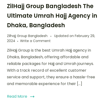
ZilHajj Group Bangladesh The
Ultimate Umrah Hajj Agency in
Dhaka, Bangladesh
Zilhajj Group Bangladesh
Updated on
February 29,
on
2024
Write a Comment
ZilHajj
ZilHajj Group is the best Umrah Hajj agency in
Group
Bangladesh
Dhaka, Bangladesh, offering affordable and
The
reliable packages for Hajj and Umrah journeys.
Ultimate
With a track record of excellent customer
Umrah
Hajj
service and support, they ensure a hassle-free
Agency
and memorable experience for their […]
in
Dhaka,
Bangladesh
Read More