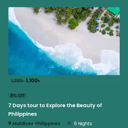
1,100
৳
1,200
৳
8% Off
7 Days tour to Explore the Beauty of
Philippines
Maldives
,
Philippines
6 Nights