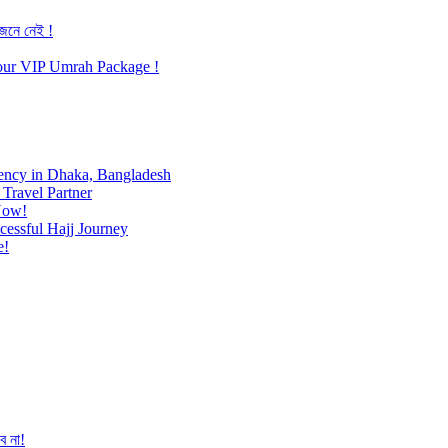
জেনে নেই !
h our VIP Umrah Package !
ency in Dhaka, Bangladesh
Travel Partner
Now!
cessful Hajj Journey
e!
ে না!