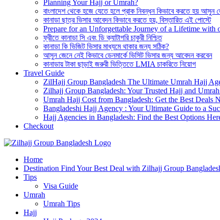
Planning Your Hajj or Umrah?
বাংলাদেশ থেকে হজে যেতে হলে প্রাক নিবন্ধন কিভাবে করতে হয় আসুন 
কানাডা ছাত্র ভিসার আবেদন কিভাবে করতে হয়, বিস্তারিত এই পোস্টে
Prepare for an Unforgettable Journey of a Lifetime wit
ফ্রীতে কানাডা সি এবং ডি ক্যাটাগরি চাকুরী নিশ্চিত
কানাডা কি ভিজিট ভিসার মাধ্যমে থাকার জন্য সঠিক?
আসুন জেনে নেই কিভাবে ডেনমার্কে ভিসিট ভিসার জন্য আবেদন করবেন
কানাডায় টাকা ছাড়াই জরুরী ভিত্তিতে LMIA চাকরিতে নিয়োগ
Travel Guide
ZilHajj Group Bangladesh The Ultimate Umrah Hajj Ag
Zilhajj Group Bangladesh: Your Trusted Hajj and Umrah 
Umrah Hajj Cost from Bangladesh: Get the Best Deals 
Bangladeshi Hajj Agency : Your Ultimate Guide to a Suc
Hajj Agencies in Bangladesh: Find the Best Options Her
Checkout
Best Hajj Umrah Travel Tour Agent in Bangladesh
Home
জিলহজ্জ গ্রুপ বাংলাদেশ
Destination Find Your Best Deal with Zilhajj Group Banglades
Tips
Visa Guide
Umrah
Umrah Tips
Hajj