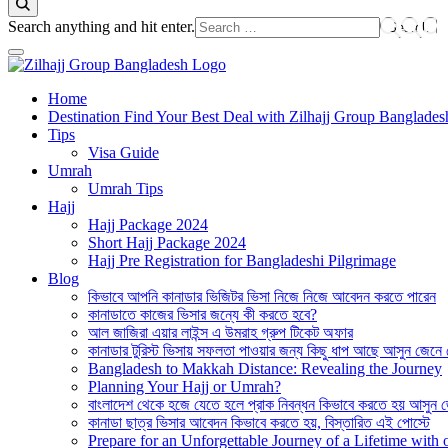
Looking
Search anything and hit enter.
for
Something?
Best Hajj Umrah Travel Tour Agent in Bangladesh
Home
জিলহজ্জ গ্রুপ বাংলাদেশ
Destination Find Your Best Deal with Zilhajj Group Banglades
Tips
Visa Guide
Umrah
Umrah Tips
Hajj
Hajj Package 2024
Short Hajj Package 2024
Hajj Pre Registration for Bangladeshi Pilgrimage
Blog
কিভাবে আপনি কানাডার ভিজিটর ভিসা নিজে নিজে আবেদন করতে পারেন
কানাডাতে কাজের ভিসার জন্যে কী করতে হবে?
আল জাজিরা এয়ার লাইন্স এ উমরাহ গ্রুপ টিকেট অফার
কানাডার টুরিস্ট ভিসায় সফলতা পাওয়ার জন্য কিছু ধাপ আছে আসুন জেনে
Bangladesh to Makkah Distance: Revealing the Journey
Planning Your Hajj or Umrah?
বাংলাদেশ থেকে হজে যেতে হলে প্রাক নিবন্ধন কিভাবে করতে হয় আসুন 
কানাডা ছাত্র ভিসার আবেদন কিভাবে করতে হয়, বিস্তারিত এই পোস্টে
Prepare for an Unforgettable Journey of a Lifetime wit