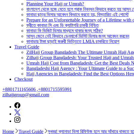
Planning Your Hajj or Umrah?
বাংলাদেশ থেকে হজে যেতে হলে প্রাক নিবন্ধন কিভাবে করতে হয় আসুন 
কানাডা ছাত্র ভিসার আবেদন কিভাবে করতে হয়, বিস্তারিত এই পোস্টে
Prepare for an Unforgettable Journey of a Lifetime wit
ফ্রীতে কানাডা সি এবং ডি ক্যাটাগরি চাকুরী নিশ্চিত
কানাডা কি ভিজিট ভিসার মাধ্যমে থাকার জন্য সঠিক?
আসুন জেনে নেই কিভাবে ডেনমার্কে ভিসিট ভিসার জন্য আবেদন করবেন
কানাডায় টাকা ছাড়াই জরুরী ভিত্তিতে LMIA চাকরিতে নিয়োগ
Travel Guide
ZilHajj Group Bangladesh The Ultimate Umrah Hajj Ag
Zilhajj Group Bangladesh: Your Trusted Hajj and Umrah 
Umrah Hajj Cost from Bangladesh: Get the Best Deals 
Bangladeshi Hajj Agency : Your Ultimate Guide to a Suc
Hajj Agencies in Bangladesh: Find the Best Options Her
Checkout
+8801711165606 ,+8801715595991
zilhajjgroup@gmail.com
Home
Travel Guide
সুখবর! ক্যানাডা ভিসা রিফিউজ হলে আর আঁধারে থাকতে হব