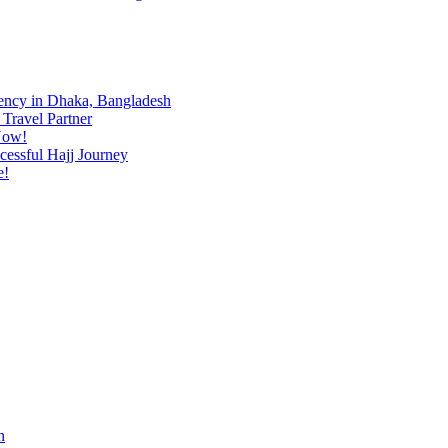
ency in Dhaka, Bangladesh
Travel Partner
Now!
cessful Hajj Journey
e!
h