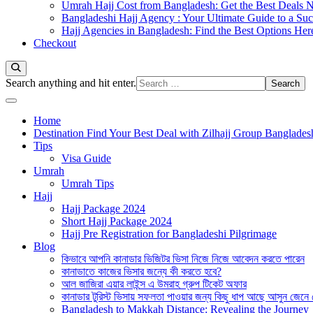
Umrah Hajj Cost from Bangladesh: Get the Best Deals 
Bangladeshi Hajj Agency : Your Ultimate Guide to a Suc
Hajj Agencies in Bangladesh: Find the Best Options Her
Checkout
Looking
Search anything and hit enter.
for
Something?
Home
Destination Find Your Best Deal with Zilhajj Group Banglades
Tips
Visa Guide
Umrah
Umrah Tips
Hajj
Hajj Package 2024
Short Hajj Package 2024
Hajj Pre Registration for Bangladeshi Pilgrimage
Blog
কিভাবে আপনি কানাডার ভিজিটর ভিসা নিজে নিজে আবেদন করতে পারেন
কানাডাতে কাজের ভিসার জন্যে কী করতে হবে?
আল জাজিরা এয়ার লাইন্স এ উমরাহ গ্রুপ টিকেট অফার
কানাডার টুরিস্ট ভিসায় সফলতা পাওয়ার জন্য কিছু ধাপ আছে আসুন জেনে
Bangladesh to Makkah Distance: Revealing the Journey