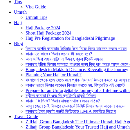
Tips
Visa Guide
Umrah
Umrah Tips
Hajj
Hajj Package 2024
Short Hajj Package 2024
Hajj Pre Registration for Bangladeshi Pilgrimage
Blog
কিভাবে আপনি কানাডার ভিজিটর ভিসা নিজে নিজে আবেদন করতে পারেন
কানাডাতে কাজের ভিসার জন্যে কী করতে হবে?
আল জাজিরা এয়ার লাইন্স এ উমরাহ গ্রুপ টিকেট অফার
কানাডার টুরিস্ট ভিসায় সফলতা পাওয়ার জন্য কিছু ধাপ আছে আসুন জেনে
Bangladesh to Makkah Distance: Revealing the Journey
Planning Your Hajj or Umrah?
বাংলাদেশ থেকে হজে যেতে হলে প্রাক নিবন্ধন কিভাবে করতে হয় আসুন 
কানাডা ছাত্র ভিসার আবেদন কিভাবে করতে হয়, বিস্তারিত এই পোস্টে
Prepare for an Unforgettable Journey of a Lifetime wit
ফ্রীতে কানাডা সি এবং ডি ক্যাটাগরি চাকুরী নিশ্চিত
কানাডা কি ভিজিট ভিসার মাধ্যমে থাকার জন্য সঠিক?
আসুন জেনে নেই কিভাবে ডেনমার্কে ভিসিট ভিসার জন্য আবেদন করবেন
কানাডায় টাকা ছাড়াই জরুরী ভিত্তিতে LMIA চাকরিতে নিয়োগ
Travel Guide
ZilHajj Group Bangladesh The Ultimate Umrah Hajj Ag
Zilhajj Group Bangladesh: Your Trusted Hajj and Umrah 