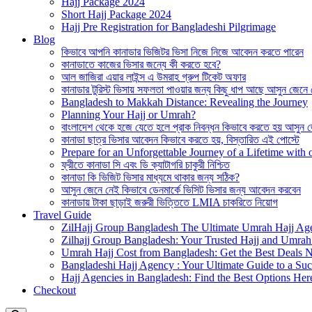
Hajj Package 2024
Short Hajj Package 2024
Hajj Pre Registration for Bangladeshi Pilgrimage
Blog
কিভাবে আপনি কানাডার ভিজিটর ভিসা নিজে নিজে আবেদন করতে পারেন
কানাডাতে কাজের ভিসার জন্যে কী করতে হবে?
আল জাজিরা এয়ার লাইন্স এ উমরাহ গ্রুপ টিকেট অফার
কানাডার টুরিস্ট ভিসায় সফলতা পাওয়ার জন্য কিছু ধাপ আছে আসুন জেনে
Bangladesh to Makkah Distance: Revealing the Journey
Planning Your Hajj or Umrah?
বাংলাদেশ থেকে হজে যেতে হলে প্রাক নিবন্ধন কিভাবে করতে হয় আসুন 
কানাডা ছাত্র ভিসার আবেদন কিভাবে করতে হয়, বিস্তারিত এই পোস্টে
Prepare for an Unforgettable Journey of a Lifetime wit
ফ্রীতে কানাডা সি এবং ডি ক্যাটাগরি চাকুরী নিশ্চিত
কানাডা কি ভিজিট ভিসার মাধ্যমে থাকার জন্য সঠিক?
আসুন জেনে নেই কিভাবে ডেনমার্কে ভিসিট ভিসার জন্য আবেদন করবেন
কানাডায় টাকা ছাড়াই জরুরী ভিত্তিতে LMIA চাকরিতে নিয়োগ
Travel Guide
ZilHajj Group Bangladesh The Ultimate Umrah Hajj Ag
Zilhajj Group Bangladesh: Your Trusted Hajj and Umrah 
Umrah Hajj Cost from Bangladesh: Get the Best Deals 
Bangladeshi Hajj Agency : Your Ultimate Guide to a Suc
Hajj Agencies in Bangladesh: Find the Best Options Her
Checkout