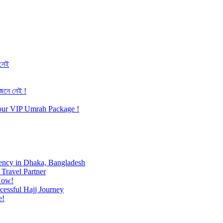
 নেই
জেনে নেই !
h our VIP Umrah Package !
ency in Dhaka, Bangladesh
Travel Partner
Now!
cessful Hajj Journey
e!