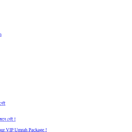
h
 নেই
জেনে নেই !
h our VIP Umrah Package !