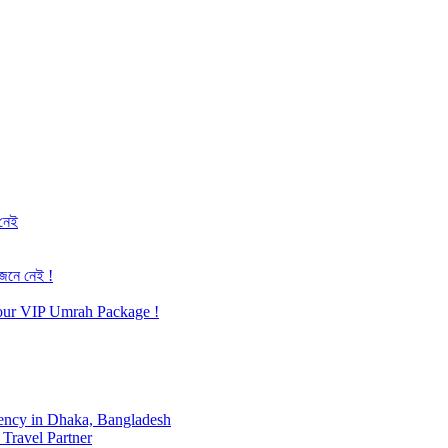
 নেই
জেনে নেই !
h our VIP Umrah Package !
ency in Dhaka, Bangladesh
Travel Partner