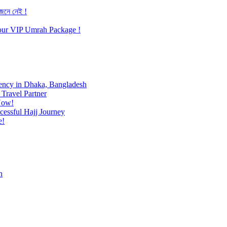
জেনে নেই !
h our VIP Umrah Package !
ency in Dhaka, Bangladesh
Travel Partner
Now!
cessful Hajj Journey
e!
h