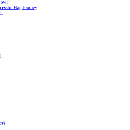
Now!
cessful Hajj Journey
e!
h
 নেই