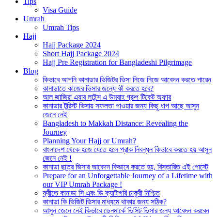
Tips
Visa Guide
Umrah
Umrah Tips
Hajj
Hajj Package 2024
Short Hajj Package 2024
Hajj Pre Registration for Bangladeshi Pilgrimage
Blog
কিভাবে আপনি কানাডার ভিজিটর ভিসা নিজে নিজে আবেদন করতে পারেন
কানাডাতে কাজের ভিসার জন্যে কী করতে হবে?
আল জাজিরা এয়ার লাইন্স এ উমরাহ গ্রুপ টিকেট অফার
কানাডার টুরিস্ট ভিসায় সফলতা পাওয়ার জন্য কিছু ধাপ আছে আসুন
জেনে নেই
Bangladesh to Makkah Distance: Revealing the
Journey
Planning Your Hajj or Umrah?
বাংলাদেশ থেকে হজে যেতে হলে প্রাক নিবন্ধন কিভাবে করতে হয় আসুন
জেনে নেই !
কানাডা ছাত্র ভিসার আবেদন কিভাবে করতে হয়, বিস্তারিত এই পোস্টে
Prepare for an Unforgettable Journey of a Lifetime with
our VIP Umrah Package !
ফ্রীতে কানাডা সি এবং ডি ক্যাটাগরি চাকুরী নিশ্চিত
কানাডা কি ভিজিট ভিসার মাধ্যমে থাকার জন্য সঠিক?
আসুন জেনে নেই কিভাবে ডেনমার্কে ভিসিট ভিসার জন্য আবেদন করবেন