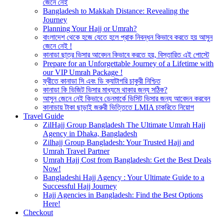
জেনে নেই
Bangladesh to Makkah Distance: Revealing the
Journey
Planning Your Hajj or Umrah?
বাংলাদেশ থেকে হজে যেতে হলে প্রাক নিবন্ধন কিভাবে করতে হয় আসুন
জেনে নেই !
কানাডা ছাত্র ভিসার আবেদন কিভাবে করতে হয়, বিস্তারিত এই পোস্টে
Prepare for an Unforgettable Journey of a Lifetime with
our VIP Umrah Package !
ফ্রীতে কানাডা সি এবং ডি ক্যাটাগরি চাকুরী নিশ্চিত
কানাডা কি ভিজিট ভিসার মাধ্যমে থাকার জন্য সঠিক?
আসুন জেনে নেই কিভাবে ডেনমার্কে ভিসিট ভিসার জন্য আবেদন করবেন
কানাডায় টাকা ছাড়াই জরুরী ভিত্তিতে LMIA চাকরিতে নিয়োগ
Travel Guide
ZilHajj Group Bangladesh The Ultimate Umrah Hajj
Agency in Dhaka, Bangladesh
Zilhajj Group Bangladesh: Your Trusted Hajj and
Umrah Travel Partner
Umrah Hajj Cost from Bangladesh: Get the Best Deals
Now!
Bangladeshi Hajj Agency : Your Ultimate Guide to a
Successful Hajj Journey
Hajj Agencies in Bangladesh: Find the Best Options
Here!
Checkout