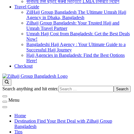
কানাডায় টাকা ছাড়াই জরুরী ভিত্তিতে LMIA চাকরিতে নিয়োগ
Travel Guide
ZilHajj Group Bangladesh The Ultimate Umrah Hajj
Agency in Dhaka, Bangladesh
Zilhajj Group Bangladesh: Your Trusted Hajj and
Umrah Travel Partner
Umrah Hajj Cost from Bangladesh: Get the Best Deals
Now!
Bangladeshi Hajj Agency : Your Ultimate Guide to a
Successful Hajj Journey
Hajj Agencies in Bangladesh: Find the Best Options
Here!
Checkout
Best Hajj Umrah Travel Tour Agent in Bangladesh
জিলহজ্জ গ্রুপ বাংলাদেশ
Looking
Search anything and hit enter.
for
Something?
Menu
Home
Destination Find Your Best Deal with Zilhajj Group
Bangladesh
Tips