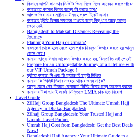
কিভাবে আপনি কানাডার ভিজিটর ভিসা নিজে নিজে আবেদন করতে পারেন
কানাডাতে কাজের ভিসার জন্যে কী করতে হবে?
আল জাজিরা এয়ার লাইন্স এ উমরাহ গ্রুপ টিকেট অফার
কানাডার টুরিস্ট ভিসায় সফলতা পাওয়ার জন্য কিছু ধাপ আছে আসুন
জেনে নেই
Bangladesh to Makkah Distance: Revealing the
Journey
Planning Your Hajj or Umrah?
বাংলাদেশ থেকে হজে যেতে হলে প্রাক নিবন্ধন কিভাবে করতে হয় আসুন
জেনে নেই !
কানাডা ছাত্র ভিসার আবেদন কিভাবে করতে হয়, বিস্তারিত এই পোস্টে
Prepare for an Unforgettable Journey of a Lifetime with
our VIP Umrah Package !
ফ্রীতে কানাডা সি এবং ডি ক্যাটাগরি চাকুরী নিশ্চিত
কানাডা কি ভিজিট ভিসার মাধ্যমে থাকার জন্য সঠিক?
আসুন জেনে নেই কিভাবে ডেনমার্কে ভিসিট ভিসার জন্য আবেদন করবেন
কানাডায় টাকা ছাড়াই জরুরী ভিত্তিতে LMIA চাকরিতে নিয়োগ
Travel Guide
ZilHajj Group Bangladesh The Ultimate Umrah Hajj
Agency in Dhaka, Bangladesh
Zilhajj Group Bangladesh: Your Trusted Hajj and
Umrah Travel Partner
Umrah Hajj Cost from Bangladesh: Get the Best Deals
Now!
Bangladeshi Hajj Agency : Your Ultimate Guide to a