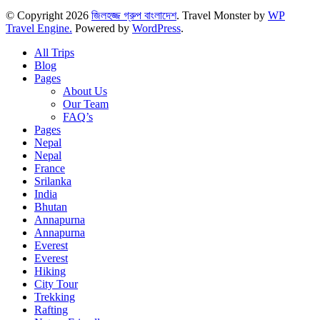
© Copyright 2026
জিলহজ্জ গ্রুপ বাংলাদেশ
.
Travel Monster by
WP
Travel Engine.
Powered by
WordPress
.
All Trips
Blog
Pages
About Us
Our Team
FAQ’s
Pages
Nepal
Nepal
France
Srilanka
India
Bhutan
Annapurna
Annapurna
Everest
Everest
Hiking
City Tour
Trekking
Rafting