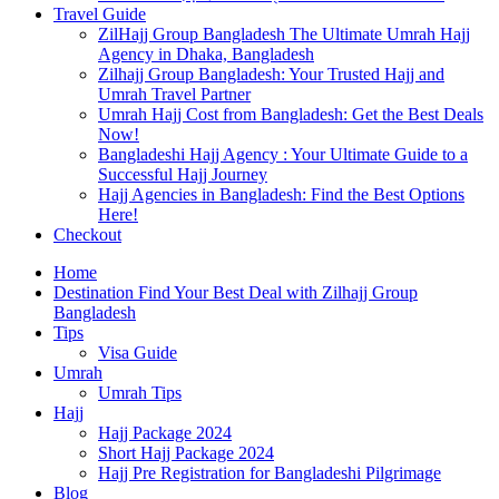
Travel Guide
ZilHajj Group Bangladesh The Ultimate Umrah Hajj
Agency in Dhaka, Bangladesh
Zilhajj Group Bangladesh: Your Trusted Hajj and
Umrah Travel Partner
Umrah Hajj Cost from Bangladesh: Get the Best Deals
Now!
Bangladeshi Hajj Agency : Your Ultimate Guide to a
Successful Hajj Journey
Hajj Agencies in Bangladesh: Find the Best Options
Here!
Checkout
Home
Destination Find Your Best Deal with Zilhajj Group
Bangladesh
Tips
Visa Guide
Umrah
Umrah Tips
Hajj
Hajj Package 2024
Short Hajj Package 2024
Hajj Pre Registration for Bangladeshi Pilgrimage
Blog