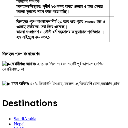
আমাদের সম্পর্কে
আলহামদুলিল্লাহ! সুদীর্ঘ ২৩ বৎসর যাবত ওমরাহ ও হজ্জ সেবায়
আমরা সুনামের সাথে কাজ করে যাচ্ছি।
জিলহজ্জ গ্রুপ বাংলাদেশ দীর্ঘ ২৩ বছর ধরে প্রায় ১৬০০০ হজ ও
ওমরাহ হাজীদের সেবা দিয়ে এসেছে।
আমরা বাংলাদেশ ও সৌদী ধর্ম মন্ত্রনালয় অনুমোদিত প্রতিষ্ঠান ।
হজ লাইসেন্স নং- ০৩২১
জিলহজ্জ গ্রুপ বাংলাদেশের
কেরানীগঞ্জ অফিসঃ
২৭১ নং জিলা পরিষদ মার্কেট পূর্ব আগানগর,দক্ষিন
কেরানীগঞ্জ,ঢাকা।
ঢাকা অফিসঃ
৫১/১ ভিআইপি টাওয়ার,লেভেল -৫,ভিআইপি রোড,নয়াপল্টন ,ঢাকা।
Destinations
SaudiArabia
Nepal