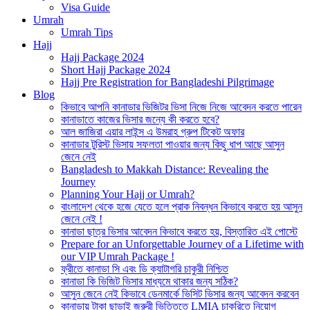
Visa Guide
Umrah
Umrah Tips
Hajj
Hajj Package 2024
Short Hajj Package 2024
Hajj Pre Registration for Bangladeshi Pilgrimage
Blog
কিভাবে আপনি কানাডার ভিজিটর ভিসা নিজে নিজে আবেদন করতে পারেন
কানাডাতে কাজের ভিসার জন্যে কী করতে হবে?
আল জাজিরা এয়ার লাইন্স এ উমরাহ গ্রুপ টিকেট অফার
কানাডার টুরিস্ট ভিসায় সফলতা পাওয়ার জন্য কিছু ধাপ আছে আসুন
জেনে নেই
Bangladesh to Makkah Distance: Revealing the
Journey
Planning Your Hajj or Umrah?
বাংলাদেশ থেকে হজে যেতে হলে প্রাক নিবন্ধন কিভাবে করতে হয় আসুন
জেনে নেই !
কানাডা ছাত্র ভিসার আবেদন কিভাবে করতে হয়, বিস্তারিত এই পোস্টে
Prepare for an Unforgettable Journey of a Lifetime with
our VIP Umrah Package !
ফ্রীতে কানাডা সি এবং ডি ক্যাটাগরি চাকুরী নিশ্চিত
কানাডা কি ভিজিট ভিসার মাধ্যমে থাকার জন্য সঠিক?
আসুন জেনে নেই কিভাবে ডেনমার্কে ভিসিট ভিসার জন্য আবেদন করবেন
কানাডায় টাকা ছাড়াই জরুরী ভিত্তিতে LMIA চাকরিতে নিয়োগ