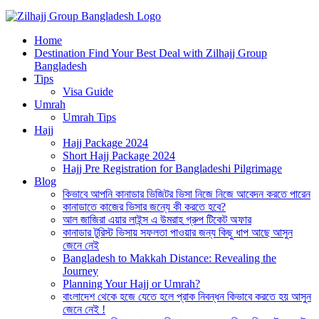
Best Hajj Umrah Travel Tour Agent in Bangladesh
Home
জিলহজ্জ গ্রুপ বাংলাদেশ
Destination Find Your Best Deal with Zilhajj Group
Bangladesh
Tips
Visa Guide
Umrah
Umrah Tips
Hajj
Hajj Package 2024
Short Hajj Package 2024
Hajj Pre Registration for Bangladeshi Pilgrimage
Blog
কিভাবে আপনি কানাডার ভিজিটর ভিসা নিজে নিজে আবেদন করতে পারেন
কানাডাতে কাজের ভিসার জন্যে কী করতে হবে?
আল জাজিরা এয়ার লাইন্স এ উমরাহ গ্রুপ টিকেট অফার
কানাডার টুরিস্ট ভিসায় সফলতা পাওয়ার জন্য কিছু ধাপ আছে আসুন
জেনে নেই
Bangladesh to Makkah Distance: Revealing the
Journey
Planning Your Hajj or Umrah?
বাংলাদেশ থেকে হজে যেতে হলে প্রাক নিবন্ধন কিভাবে করতে হয় আসুন
জেনে নেই !