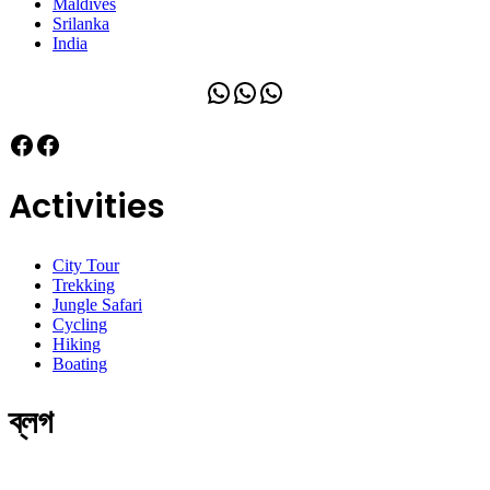
Maldives
Srilanka
India
WhatsApp
WhatsApp
WhatsApp
Facebook
Facebook
Activities
City Tour
Trekking
Jungle Safari
Cycling
Hiking
Boating
ব্লগ