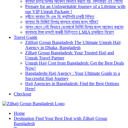
কানাডা ছাত্র ভিসার আবেদন কিভাবে করতে হয়, বিস্তারিত এই পোস্টে
Prepare for an Unforgettable Journey of a Lifetime with
our VIP Umrah Package !
ফ্রীতে কানাডা সি এবং ডি ক্যাটাগরি চাকুরী নিশ্চিত
কানাডা কি ভিজিট ভিসার মাধ্যমে থাকার জন্য সঠিক?
আসুন জেনে নেই কিভাবে ডেনমার্কে ভিসিট ভিসার জন্য আবেদন করবেন
কানাডায় টাকা ছাড়াই জরুরী ভিত্তিতে LMIA চাকরিতে নিয়োগ
Travel Guide
ZilHajj Group Bangladesh The Ultimate Umrah Hajj
Agency in Dhaka, Bangladesh
Zilhajj Group Bangladesh: Your Trusted Hajj and
Umrah Travel Partner
Umrah Hajj Cost from Bangladesh: Get the Best Deals
Now!
Bangladeshi Hajj Agency : Your Ultimate Guide to a
Successful Hajj Journey
Hajj Agencies in Bangladesh: Find the Best Options
Here!
Checkout
Best Hajj Umrah Travel Tour Agent in Bangladesh
Home
জিলহজ্জ গ্রুপ বাংলাদেশ
Destination Find Your Best Deal with Zilhajj Group
Bangladesh