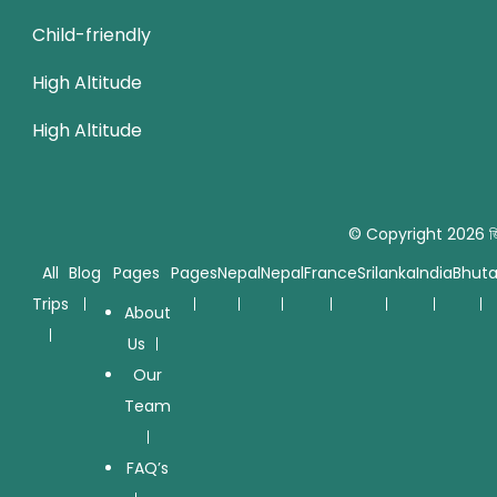
Child-friendly
High Altitude
High Altitude
© Copyright 2026
জ
All
Blog
Pages
Pages
Nepal
Nepal
France
Srilanka
India
Bhut
Trips
About
Us
Our
Team
FAQ’s