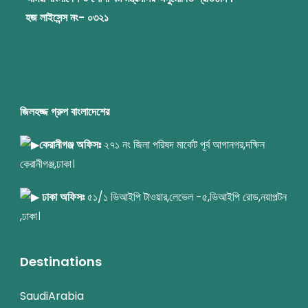
হজ লাইসেন্স নং- ০৩২১
জিলহজ্জ গ্রুপ বাংলাদেশের
কেরানীগঞ্জ অফিসঃ
২৭১ নং জিলা পরিষদ মার্কেট পূর্ব আগানগর,দক্ষিন
কেরানীগঞ্জ,ঢাকা।
ঢাকা অফিসঃ
৫১/১ ভিআইপি টাওয়ার,লেভেল -৫,ভিআইপি রোড,নয়াপল্টন
,ঢাকা।
Destinations
SaudiArabia