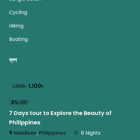
Cycling
Hiking
Boating
ব্লগ
1,100
৳
1,200
৳
8% Off
7 Days tour to Explore the Beauty of
Philippines
Maldives
,
Philippines
6 Nights