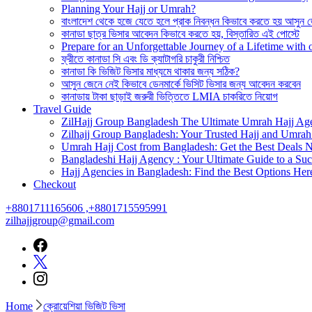
Planning Your Hajj or Umrah?
বাংলাদেশ থেকে হজে যেতে হলে প্রাক নিবন্ধন কিভাবে করতে হয় আসুন 
কানাডা ছাত্র ভিসার আবেদন কিভাবে করতে হয়, বিস্তারিত এই পোস্টে
Prepare for an Unforgettable Journey of a Lifetime wit
ফ্রীতে কানাডা সি এবং ডি ক্যাটাগরি চাকুরী নিশ্চিত
কানাডা কি ভিজিট ভিসার মাধ্যমে থাকার জন্য সঠিক?
আসুন জেনে নেই কিভাবে ডেনমার্কে ভিসিট ভিসার জন্য আবেদন করবেন
কানাডায় টাকা ছাড়াই জরুরী ভিত্তিতে LMIA চাকরিতে নিয়োগ
Travel Guide
ZilHajj Group Bangladesh The Ultimate Umrah Hajj Ag
Zilhajj Group Bangladesh: Your Trusted Hajj and Umrah 
Umrah Hajj Cost from Bangladesh: Get the Best Deals 
Bangladeshi Hajj Agency : Your Ultimate Guide to a Suc
Hajj Agencies in Bangladesh: Find the Best Options Her
Checkout
+8801711165606 ,+8801715595991
zilhajjgroup@gmail.com
Home
ক্রোয়েশিয়া ভিজিট ভিসা