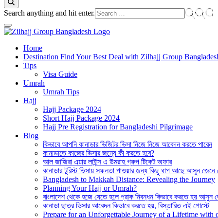
Looking
Search anything and hit enter.
for
Something?
Best Hajj Umrah Travel Tour Agent in Bangladesh
Home
জিলহজ্জ গ্রুপ বাংলাদেশ
Destination Find Your Best Deal with Zilhajj Group Banglades
Tips
Visa Guide
Umrah
Umrah Tips
Hajj
Hajj Package 2024
Short Hajj Package 2024
Hajj Pre Registration for Bangladeshi Pilgrimage
Blog
কিভাবে আপনি কানাডার ভিজিটর ভিসা নিজে নিজে আবেদন করতে পারেন
কানাডাতে কাজের ভিসার জন্যে কী করতে হবে?
আল জাজিরা এয়ার লাইন্স এ উমরাহ গ্রুপ টিকেট অফার
কানাডার টুরিস্ট ভিসায় সফলতা পাওয়ার জন্য কিছু ধাপ আছে আসুন জেনে
Bangladesh to Makkah Distance: Revealing the Journey
Planning Your Hajj or Umrah?
বাংলাদেশ থেকে হজে যেতে হলে প্রাক নিবন্ধন কিভাবে করতে হয় আসুন 
কানাডা ছাত্র ভিসার আবেদন কিভাবে করতে হয়, বিস্তারিত এই পোস্টে
Prepare for an Unforgettable Journey of a Lifetime wit