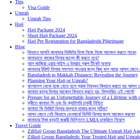
Tips
Visa Guide
Umrah
Umrah Tips
Hajj
Hajj Package 2024
Short Hajj Package 2024
Hajj Pre Registration for Bangladeshi Pilgrimage
Blog
কিভাবে আপনি কানাডার ভিজিটর ভিসা নিজে নিজে আবেদন করতে পারেন
কানাডাতে কাজের ভিসার জন্যে কী করতে হবে?
আল জাজিরা এয়ার লাইন্স এ উমরাহ গ্রুপ টিকেট অফার
কানাডার টুরিস্ট ভিসায় সফলতা পাওয়ার জন্য কিছু ধাপ আছে আসুন জেনে
Bangladesh to Makkah Distance: Revealing the Journey
Planning Your Hajj or Umrah?
বাংলাদেশ থেকে হজে যেতে হলে প্রাক নিবন্ধন কিভাবে করতে হয় আসুন 
কানাডা ছাত্র ভিসার আবেদন কিভাবে করতে হয়, বিস্তারিত এই পোস্টে
Prepare for an Unforgettable Journey of a Lifetime wit
ফ্রীতে কানাডা সি এবং ডি ক্যাটাগরি চাকুরী নিশ্চিত
কানাডা কি ভিজিট ভিসার মাধ্যমে থাকার জন্য সঠিক?
আসুন জেনে নেই কিভাবে ডেনমার্কে ভিসিট ভিসার জন্য আবেদন করবেন
কানাডায় টাকা ছাড়াই জরুরী ভিত্তিতে LMIA চাকরিতে নিয়োগ
Travel Guide
ZilHajj Group Bangladesh The Ultimate Umrah Hajj Ag
Zilhajj Group Bangladesh: Your Trusted Hajj and Umrah 