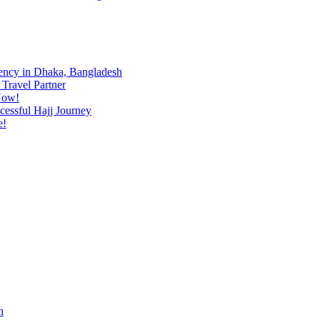
ency in Dhaka, Bangladesh
Travel Partner
Now!
cessful Hajj Journey
e!
h