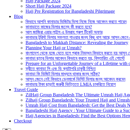
Hajj Package 2024
Short Hajj Package 2024
Hajj Pre Registration for Bangladeshi Pilgrimage
Blog
কিভাবে আপনি কানাডার ভিজিটর ভিসা নিজে নিজে আবেদন করতে পারেন
কানাডাতে কাজের ভিসার জন্যে কী করতে হবে?
আল জাজিরা এয়ার লাইন্স এ উমরাহ গ্রুপ টিকেট অফার
কানাডার টুরিস্ট ভিসায় সফলতা পাওয়ার জন্য কিছু ধাপ আছে আসুন জেনে
Bangladesh to Makkah Distance: Revealing the Journey
Planning Your Hajj or Umrah?
বাংলাদেশ থেকে হজে যেতে হলে প্রাক নিবন্ধন কিভাবে করতে হয় আসুন 
কানাডা ছাত্র ভিসার আবেদন কিভাবে করতে হয়, বিস্তারিত এই পোস্টে
Prepare for an Unforgettable Journey of a Lifetime wit
ফ্রীতে কানাডা সি এবং ডি ক্যাটাগরি চাকুরী নিশ্চিত
কানাডা কি ভিজিট ভিসার মাধ্যমে থাকার জন্য সঠিক?
আসুন জেনে নেই কিভাবে ডেনমার্কে ভিসিট ভিসার জন্য আবেদন করবেন
কানাডায় টাকা ছাড়াই জরুরী ভিত্তিতে LMIA চাকরিতে নিয়োগ
Travel Guide
ZilHajj Group Bangladesh The Ultimate Umrah Hajj Ag
Zilhajj Group Bangladesh: Your Trusted Hajj and Umrah 
Umrah Hajj Cost from Bangladesh: Get the Best Deals 
Bangladeshi Hajj Agency : Your Ultimate Guide to a Suc
Hajj Agencies in Bangladesh: Find the Best Options Her
Checkout