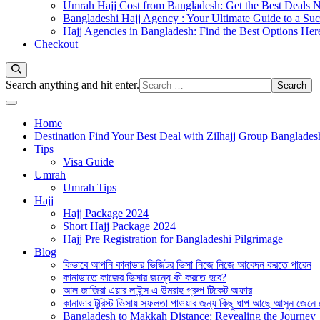
Umrah Hajj Cost from Bangladesh: Get the Best Deals 
Bangladeshi Hajj Agency : Your Ultimate Guide to a Suc
Hajj Agencies in Bangladesh: Find the Best Options Her
Checkout
Looking
Search anything and hit enter.
for
Something?
Home
Destination Find Your Best Deal with Zilhajj Group Banglades
Tips
Visa Guide
Umrah
Umrah Tips
Hajj
Hajj Package 2024
Short Hajj Package 2024
Hajj Pre Registration for Bangladeshi Pilgrimage
Blog
কিভাবে আপনি কানাডার ভিজিটর ভিসা নিজে নিজে আবেদন করতে পারেন
কানাডাতে কাজের ভিসার জন্যে কী করতে হবে?
আল জাজিরা এয়ার লাইন্স এ উমরাহ গ্রুপ টিকেট অফার
কানাডার টুরিস্ট ভিসায় সফলতা পাওয়ার জন্য কিছু ধাপ আছে আসুন জেনে
Bangladesh to Makkah Distance: Revealing the Journey