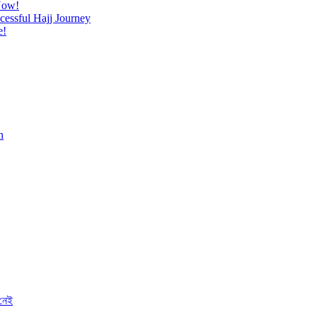
Now!
cessful Hajj Journey
e!
h
 নেই