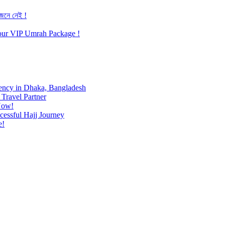
জেনে নেই !
h our VIP Umrah Package !
ency in Dhaka, Bangladesh
Travel Partner
Now!
cessful Hajj Journey
e!