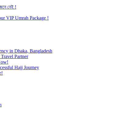
জেনে নেই !
h our VIP Umrah Package !
ency in Dhaka, Bangladesh
Travel Partner
Now!
cessful Hajj Journey
e!
h