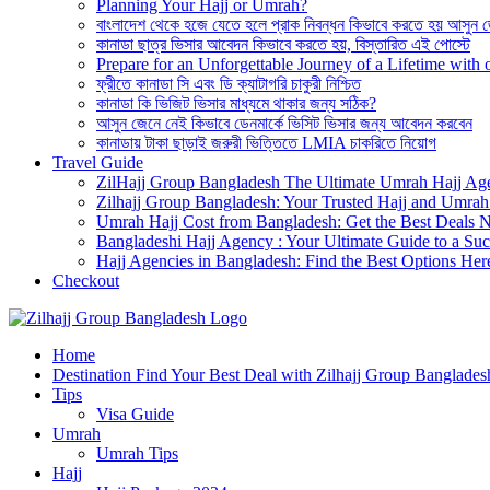
Planning Your Hajj or Umrah?
বাংলাদেশ থেকে হজে যেতে হলে প্রাক নিবন্ধন কিভাবে করতে হয় আসুন 
কানাডা ছাত্র ভিসার আবেদন কিভাবে করতে হয়, বিস্তারিত এই পোস্টে
Prepare for an Unforgettable Journey of a Lifetime wit
ফ্রীতে কানাডা সি এবং ডি ক্যাটাগরি চাকুরী নিশ্চিত
কানাডা কি ভিজিট ভিসার মাধ্যমে থাকার জন্য সঠিক?
আসুন জেনে নেই কিভাবে ডেনমার্কে ভিসিট ভিসার জন্য আবেদন করবেন
কানাডায় টাকা ছাড়াই জরুরী ভিত্তিতে LMIA চাকরিতে নিয়োগ
Travel Guide
ZilHajj Group Bangladesh The Ultimate Umrah Hajj Ag
Zilhajj Group Bangladesh: Your Trusted Hajj and Umrah 
Umrah Hajj Cost from Bangladesh: Get the Best Deals 
Bangladeshi Hajj Agency : Your Ultimate Guide to a Suc
Hajj Agencies in Bangladesh: Find the Best Options Her
Checkout
Best Hajj Umrah Travel Tour Agent in Bangladesh
Home
জিলহজ্জ গ্রুপ বাংলাদেশ
Destination Find Your Best Deal with Zilhajj Group Banglades
Tips
Visa Guide
Umrah
Umrah Tips
Hajj