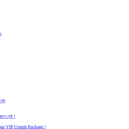
h
 নেই
জেনে নেই !
h our VIP Umrah Package !