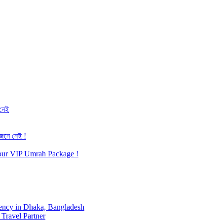
 নেই
জেনে নেই !
h our VIP Umrah Package !
ency in Dhaka, Bangladesh
Travel Partner