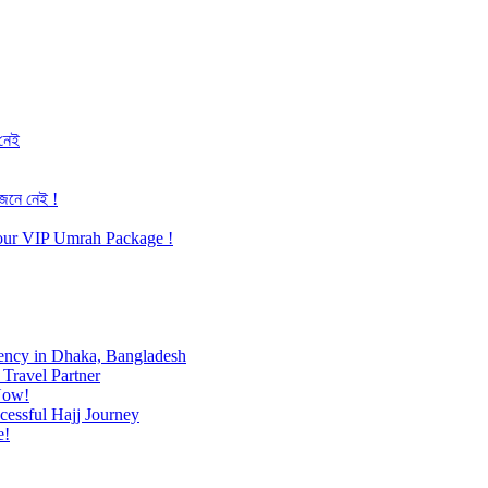
 নেই
জেনে নেই !
h our VIP Umrah Package !
ency in Dhaka, Bangladesh
Travel Partner
Now!
cessful Hajj Journey
e!