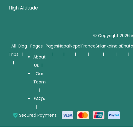
High Altitude
© Copyright 2026
জ
All
Blog
Pages
Pages
Nepal
Nepal
France
Srilanka
India
Bhut
Trips
About
Us
Our
Team
FAQ’s
Secured Payment: