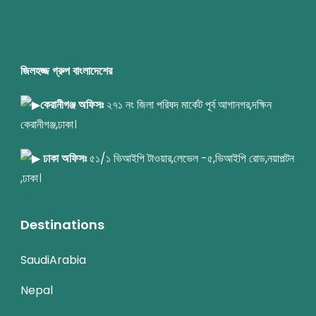
জিলহজ্জ গ্রুপ বাংলাদেশের
কেরানীগঞ্জ অফিসঃ
২৭১ নং জিলা পরিষদ মার্কেট পূর্ব আগানগর,দক্ষিন
কেরানীগঞ্জ,ঢাকা।
ঢাকা অফিসঃ
৫১/১ ভিআইপি টাওয়ার,লেভেল -৫,ভিআইপি রোড,নয়াপল্টন
,ঢাকা।
Destinations
SaudiArabia
Nepal