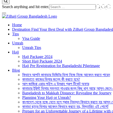
Looking
Search anything and hit enter.
for
Something?
Best Hajj Umrah Travel Tour Agent in Bangladesh
Home
জিলহজ্জ গ্রুপ বাংলাদেশ
Destination Find Your Best Deal with Zilhajj Group Banglades
Tips
Visa Guide
Umrah
Umrah Tips
Hajj
Hajj Package 2024
Short Hajj Package 2024
Hajj Pre Registration for Bangladeshi Pilgrimage
Blog
কিভাবে আপনি কানাডার ভিজিটর ভিসা নিজে নিজে আবেদন করতে পারেন
কানাডাতে কাজের ভিসার জন্যে কী করতে হবে?
আল জাজিরা এয়ার লাইন্স এ উমরাহ গ্রুপ টিকেট অফার
কানাডার টুরিস্ট ভিসায় সফলতা পাওয়ার জন্য কিছু ধাপ আছে আসুন জেনে
Bangladesh to Makkah Distance: Revealing the Journey
Planning Your Hajj or Umrah?
বাংলাদেশ থেকে হজে যেতে হলে প্রাক নিবন্ধন কিভাবে করতে হয় আসুন 
কানাডা ছাত্র ভিসার আবেদন কিভাবে করতে হয়, বিস্তারিত এই পোস্টে
Prepare for an Unforgettable Journey of a Lifetime wit