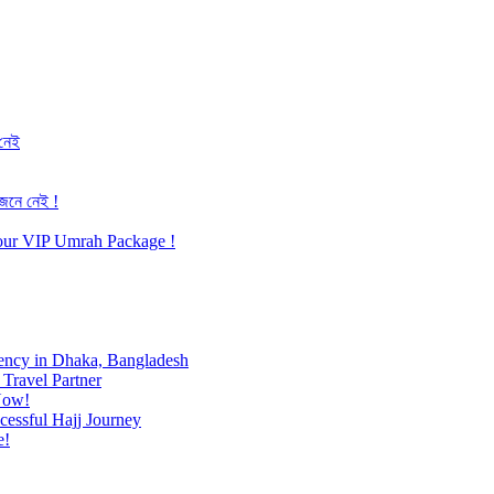
 নেই
জেনে নেই !
h our VIP Umrah Package !
ency in Dhaka, Bangladesh
Travel Partner
Now!
cessful Hajj Journey
e!