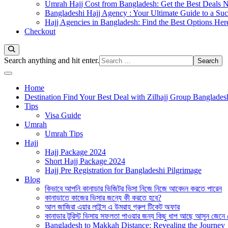
Umrah Hajj Cost from Bangladesh: Get the Best Deals 
Bangladeshi Hajj Agency : Your Ultimate Guide to a Suc
Hajj Agencies in Bangladesh: Find the Best Options Her
Checkout
Looking
Search anything and hit enter.
for
Something?
Home
Destination Find Your Best Deal with Zilhajj Group Banglades
Tips
Visa Guide
Umrah
Umrah Tips
Hajj
Hajj Package 2024
Short Hajj Package 2024
Hajj Pre Registration for Bangladeshi Pilgrimage
Blog
কিভাবে আপনি কানাডার ভিজিটর ভিসা নিজে নিজে আবেদন করতে পারেন
কানাডাতে কাজের ভিসার জন্যে কী করতে হবে?
আল জাজিরা এয়ার লাইন্স এ উমরাহ গ্রুপ টিকেট অফার
কানাডার টুরিস্ট ভিসায় সফলতা পাওয়ার জন্য কিছু ধাপ আছে আসুন জেনে
Bangladesh to Makkah Distance: Revealing the Journey