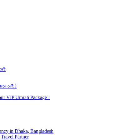
 নেই
জেনে নেই !
h our VIP Umrah Package !
ency in Dhaka, Bangladesh
Travel Partner