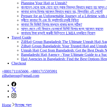
Planning Your Hajj or Umrah?
বাংলাদেশ থেকে হজে যেতে হলে প্রাক নিবন্ধন কিভাবে করতে হয় আসুন 
কানাডা ছাত্র ভিসার আবেদন কিভাবে করতে হয়, বিস্তারিত এই পোস্টে
Prepare for an Unforgettable Journey of a Lifetime wit
ফ্রীতে কানাডা সি এবং ডি ক্যাটাগরি চাকুরী নিশ্চিত
কানাডা কি ভিজিট ভিসার মাধ্যমে থাকার জন্য সঠিক?
আসুন জেনে নেই কিভাবে ডেনমার্কে ভিসিট ভিসার জন্য আবেদন করবেন
কানাডায় টাকা ছাড়াই জরুরী ভিত্তিতে LMIA চাকরিতে নিয়োগ
Travel Guide
ZilHajj Group Bangladesh The Ultimate Umrah Hajj Ag
Zilhajj Group Bangladesh: Your Trusted Hajj and Umrah 
Umrah Hajj Cost from Bangladesh: Get the Best Deals 
Bangladeshi Hajj Agency : Your Ultimate Guide to a Suc
Hajj Agencies in Bangladesh: Find the Best Options Her
Checkout
+8801711165606 ,+8801715595991
zilhajjgroup@gmail.com
Home
জিলহজ্জ গ্রুপ