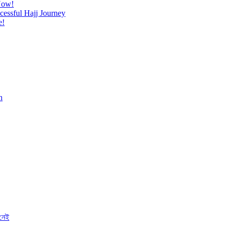
Now!
cessful Hajj Journey
e!
h
 নেই