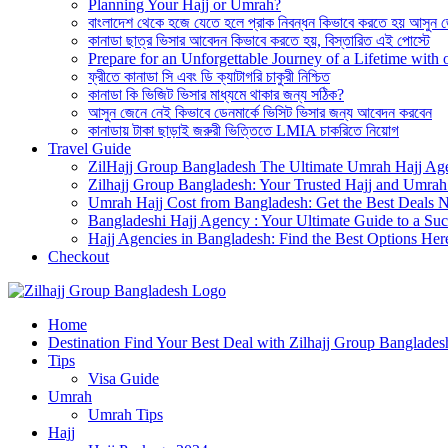
Planning Your Hajj or Umrah?
বাংলাদেশ থেকে হজে যেতে হলে প্রাক নিবন্ধন কিভাবে করতে হয় আসুন 
কানাডা ছাত্র ভিসার আবেদন কিভাবে করতে হয়, বিস্তারিত এই পোস্টে
Prepare for an Unforgettable Journey of a Lifetime wit
ফ্রীতে কানাডা সি এবং ডি ক্যাটাগরি চাকুরী নিশ্চিত
কানাডা কি ভিজিট ভিসার মাধ্যমে থাকার জন্য সঠিক?
আসুন জেনে নেই কিভাবে ডেনমার্কে ভিসিট ভিসার জন্য আবেদন করবেন
কানাডায় টাকা ছাড়াই জরুরী ভিত্তিতে LMIA চাকরিতে নিয়োগ
Travel Guide
ZilHajj Group Bangladesh The Ultimate Umrah Hajj Ag
Zilhajj Group Bangladesh: Your Trusted Hajj and Umrah 
Umrah Hajj Cost from Bangladesh: Get the Best Deals 
Bangladeshi Hajj Agency : Your Ultimate Guide to a Suc
Hajj Agencies in Bangladesh: Find the Best Options Her
Checkout
Best Hajj Umrah Travel Tour Agent in Bangladesh
Home
জিলহজ্জ গ্রুপ বাংলাদেশ
Destination Find Your Best Deal with Zilhajj Group Banglades
Tips
Visa Guide
Umrah
Umrah Tips
Hajj