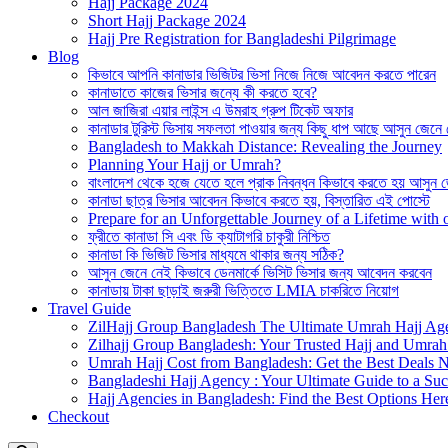
Hajj Package 2024
Short Hajj Package 2024
Hajj Pre Registration for Bangladeshi Pilgrimage
Blog
কিভাবে আপনি কানাডার ভিজিটর ভিসা নিজে নিজে আবেদন করতে পারেন
কানাডাতে কাজের ভিসার জন্যে কী করতে হবে?
আল জাজিরা এয়ার লাইন্স এ উমরাহ গ্রুপ টিকেট অফার
কানাডার টুরিস্ট ভিসায় সফলতা পাওয়ার জন্য কিছু ধাপ আছে আসুন জেনে
Bangladesh to Makkah Distance: Revealing the Journey
Planning Your Hajj or Umrah?
বাংলাদেশ থেকে হজে যেতে হলে প্রাক নিবন্ধন কিভাবে করতে হয় আসুন 
কানাডা ছাত্র ভিসার আবেদন কিভাবে করতে হয়, বিস্তারিত এই পোস্টে
Prepare for an Unforgettable Journey of a Lifetime wit
ফ্রীতে কানাডা সি এবং ডি ক্যাটাগরি চাকুরী নিশ্চিত
কানাডা কি ভিজিট ভিসার মাধ্যমে থাকার জন্য সঠিক?
আসুন জেনে নেই কিভাবে ডেনমার্কে ভিসিট ভিসার জন্য আবেদন করবেন
কানাডায় টাকা ছাড়াই জরুরী ভিত্তিতে LMIA চাকরিতে নিয়োগ
Travel Guide
ZilHajj Group Bangladesh The Ultimate Umrah Hajj Ag
Zilhajj Group Bangladesh: Your Trusted Hajj and Umrah 
Umrah Hajj Cost from Bangladesh: Get the Best Deals 
Bangladeshi Hajj Agency : Your Ultimate Guide to a Suc
Hajj Agencies in Bangladesh: Find the Best Options Her
Checkout