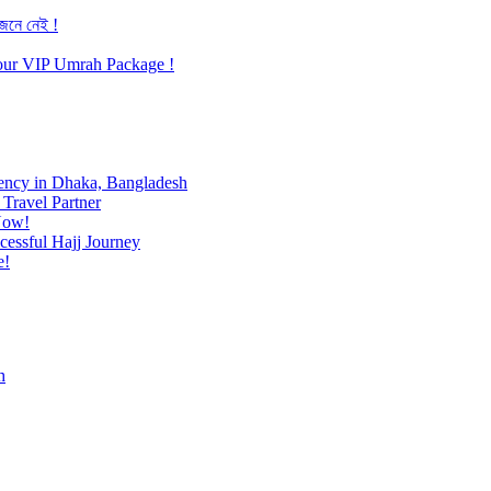
জেনে নেই !
h our VIP Umrah Package !
ency in Dhaka, Bangladesh
Travel Partner
Now!
cessful Hajj Journey
e!
h