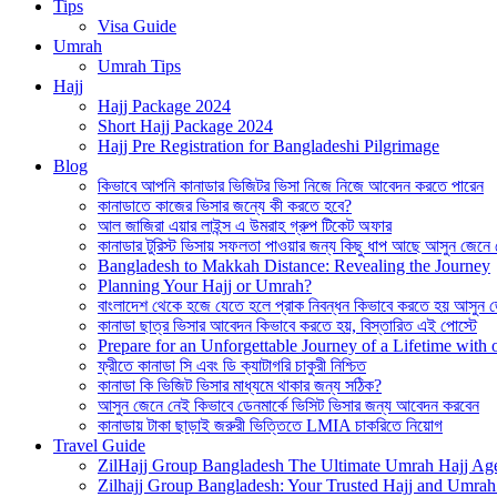
Tips
Visa Guide
Umrah
Umrah Tips
Hajj
Hajj Package 2024
Short Hajj Package 2024
Hajj Pre Registration for Bangladeshi Pilgrimage
Blog
কিভাবে আপনি কানাডার ভিজিটর ভিসা নিজে নিজে আবেদন করতে পারেন
কানাডাতে কাজের ভিসার জন্যে কী করতে হবে?
আল জাজিরা এয়ার লাইন্স এ উমরাহ গ্রুপ টিকেট অফার
কানাডার টুরিস্ট ভিসায় সফলতা পাওয়ার জন্য কিছু ধাপ আছে আসুন জেনে
Bangladesh to Makkah Distance: Revealing the Journey
Planning Your Hajj or Umrah?
বাংলাদেশ থেকে হজে যেতে হলে প্রাক নিবন্ধন কিভাবে করতে হয় আসুন 
কানাডা ছাত্র ভিসার আবেদন কিভাবে করতে হয়, বিস্তারিত এই পোস্টে
Prepare for an Unforgettable Journey of a Lifetime wit
ফ্রীতে কানাডা সি এবং ডি ক্যাটাগরি চাকুরী নিশ্চিত
কানাডা কি ভিজিট ভিসার মাধ্যমে থাকার জন্য সঠিক?
আসুন জেনে নেই কিভাবে ডেনমার্কে ভিসিট ভিসার জন্য আবেদন করবেন
কানাডায় টাকা ছাড়াই জরুরী ভিত্তিতে LMIA চাকরিতে নিয়োগ
Travel Guide
ZilHajj Group Bangladesh The Ultimate Umrah Hajj Ag
Zilhajj Group Bangladesh: Your Trusted Hajj and Umrah 