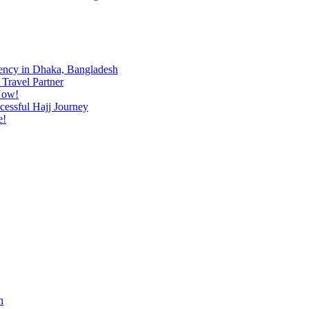
ency in Dhaka, Bangladesh
Travel Partner
Now!
cessful Hajj Journey
e!
h