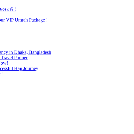
জেনে নেই !
h our VIP Umrah Package !
ency in Dhaka, Bangladesh
Travel Partner
Now!
cessful Hajj Journey
e!