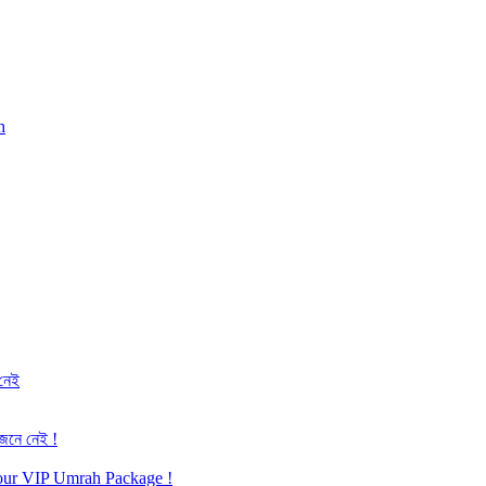
h
 নেই
জেনে নেই !
h our VIP Umrah Package !