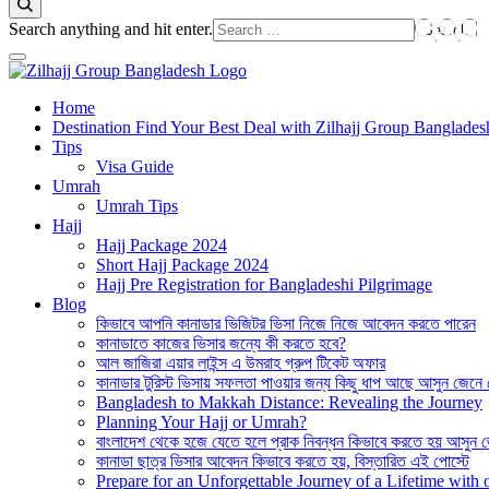
Looking
Search anything and hit enter.
for
Something?
Best Hajj Umrah Travel Tour Agent in Bangladesh
Home
জিলহজ্জ গ্রুপ বাংলাদেশ
Destination Find Your Best Deal with Zilhajj Group Banglades
Tips
Visa Guide
Umrah
Umrah Tips
Hajj
Hajj Package 2024
Short Hajj Package 2024
Hajj Pre Registration for Bangladeshi Pilgrimage
Blog
কিভাবে আপনি কানাডার ভিজিটর ভিসা নিজে নিজে আবেদন করতে পারেন
কানাডাতে কাজের ভিসার জন্যে কী করতে হবে?
আল জাজিরা এয়ার লাইন্স এ উমরাহ গ্রুপ টিকেট অফার
কানাডার টুরিস্ট ভিসায় সফলতা পাওয়ার জন্য কিছু ধাপ আছে আসুন জেনে
Bangladesh to Makkah Distance: Revealing the Journey
Planning Your Hajj or Umrah?
বাংলাদেশ থেকে হজে যেতে হলে প্রাক নিবন্ধন কিভাবে করতে হয় আসুন 
কানাডা ছাত্র ভিসার আবেদন কিভাবে করতে হয়, বিস্তারিত এই পোস্টে
Prepare for an Unforgettable Journey of a Lifetime wit