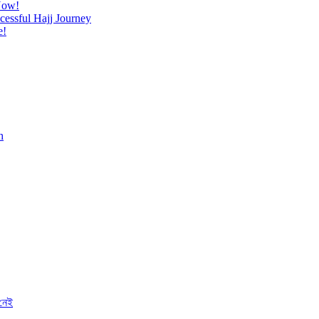
Now!
cessful Hajj Journey
e!
h
 নেই