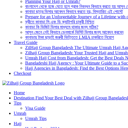
Planning Your Hajj or Umrah?
বাংলাদেশ থেকে হজে যেতে হলে প্রাক নিবন্ধন কিভাবে করতে হয় আসুন 
কানাডা ছাত্র ভিসার আবেদন কিভাবে করতে হয়, বিস্তারিত এই পোস্টে
Prepare for an Unforgettable Journey of a Lifetime wit
ফ্রীতে কানাডা সি এবং ডি ক্যাটাগরি চাকুরী নিশ্চিত
কানাডা কি ভিজিট ভিসার মাধ্যমে থাকার জন্য সঠিক?
আসুন জেনে নেই কিভাবে ডেনমার্কে ভিসিট ভিসার জন্য আবেদন করবেন
কানাডায় টাকা ছাড়াই জরুরী ভিত্তিতে LMIA চাকরিতে নিয়োগ
Travel Guide
ZilHajj Group Bangladesh The Ultimate Umrah Hajj Ag
Zilhajj Group Bangladesh: Your Trusted Hajj and Umrah 
Umrah Hajj Cost from Bangladesh: Get the Best Deals 
Bangladeshi Hajj Agency : Your Ultimate Guide to a Suc
Hajj Agencies in Bangladesh: Find the Best Options Her
Checkout
Best Hajj Umrah Travel Tour Agent in Bangladesh
Home
জিলহজ্জ গ্রুপ বাংলাদেশ
Destination Find Your Best Deal with Zilhajj Group Banglades
Tips
Visa Guide
Umrah
Umrah Tips
Hajj