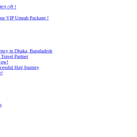
জেনে নেই !
h our VIP Umrah Package !
ency in Dhaka, Bangladesh
Travel Partner
Now!
cessful Hajj Journey
e!
h