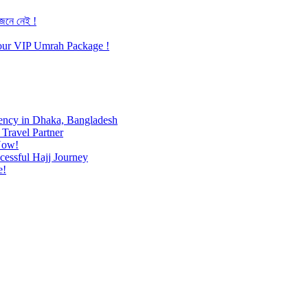
জেনে নেই !
h our VIP Umrah Package !
ency in Dhaka, Bangladesh
Travel Partner
Now!
cessful Hajj Journey
e!