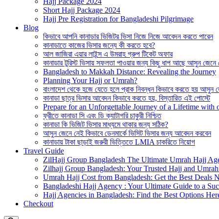
Hajj Package 2024
Short Hajj Package 2024
Hajj Pre Registration for Bangladeshi Pilgrimage
Blog
কিভাবে আপনি কানাডার ভিজিটর ভিসা নিজে নিজে আবেদন করতে পারেন
কানাডাতে কাজের ভিসার জন্যে কী করতে হবে?
আল জাজিরা এয়ার লাইন্স এ উমরাহ গ্রুপ টিকেট অফার
কানাডার টুরিস্ট ভিসায় সফলতা পাওয়ার জন্য কিছু ধাপ আছে আসুন জেনে
Bangladesh to Makkah Distance: Revealing the Journey
Planning Your Hajj or Umrah?
বাংলাদেশ থেকে হজে যেতে হলে প্রাক নিবন্ধন কিভাবে করতে হয় আসুন 
কানাডা ছাত্র ভিসার আবেদন কিভাবে করতে হয়, বিস্তারিত এই পোস্টে
Prepare for an Unforgettable Journey of a Lifetime wit
ফ্রীতে কানাডা সি এবং ডি ক্যাটাগরি চাকুরী নিশ্চিত
কানাডা কি ভিজিট ভিসার মাধ্যমে থাকার জন্য সঠিক?
আসুন জেনে নেই কিভাবে ডেনমার্কে ভিসিট ভিসার জন্য আবেদন করবেন
কানাডায় টাকা ছাড়াই জরুরী ভিত্তিতে LMIA চাকরিতে নিয়োগ
Travel Guide
ZilHajj Group Bangladesh The Ultimate Umrah Hajj Ag
Zilhajj Group Bangladesh: Your Trusted Hajj and Umrah 
Umrah Hajj Cost from Bangladesh: Get the Best Deals 
Bangladeshi Hajj Agency : Your Ultimate Guide to a Suc
Hajj Agencies in Bangladesh: Find the Best Options Her
Checkout