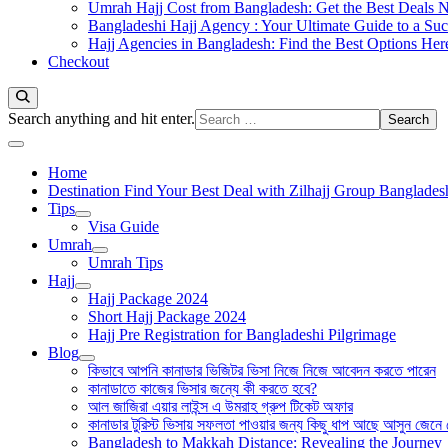
Umrah Hajj Cost from Bangladesh: Get the Best Deals 
Bangladeshi Hajj Agency : Your Ultimate Guide to a Suc
Hajj Agencies in Bangladesh: Find the Best Options Her
Checkout
Looking
Search anything and hit enter.
for
Something?
Home
Destination Find Your Best Deal with Zilhajj Group Banglades
Tips
Visa Guide
Umrah
Umrah Tips
Hajj
Hajj Package 2024
Short Hajj Package 2024
Hajj Pre Registration for Bangladeshi Pilgrimage
Blog
কিভাবে আপনি কানাডার ভিজিটর ভিসা নিজে নিজে আবেদন করতে পারেন
কানাডাতে কাজের ভিসার জন্যে কী করতে হবে?
আল জাজিরা এয়ার লাইন্স এ উমরাহ গ্রুপ টিকেট অফার
কানাডার টুরিস্ট ভিসায় সফলতা পাওয়ার জন্য কিছু ধাপ আছে আসুন জেনে
Bangladesh to Makkah Distance: Revealing the Journey