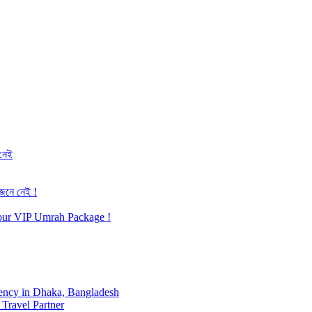
 নেই
জেনে নেই !
h our VIP Umrah Package !
ency in Dhaka, Bangladesh
Travel Partner