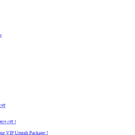
h
 নেই
জেনে নেই !
h our VIP Umrah Package !