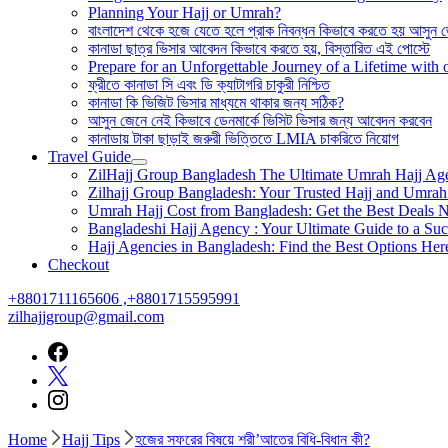
Planning Your Hajj or Umrah?
বাংলাদেশ থেকে হজে যেতে হলে প্রাক নিবন্ধন কিভাবে করতে হয় আসুন 
কানাডা ছাত্র ভিসার আবেদন কিভাবে করতে হয়, বিস্তারিত এই পোস্টে
Prepare for an Unforgettable Journey of a Lifetime wit
ফ্রীতে কানাডা সি এবং ডি ক্যাটাগরি চাকুরী নিশ্চিত
কানাডা কি ভিজিট ভিসার মাধ্যমে থাকার জন্য সঠিক?
আসুন জেনে নেই কিভাবে ডেনমার্কে ভিসিট ভিসার জন্য আবেদন করবেন
কানাডায় টাকা ছাড়াই জরুরী ভিত্তিতে LMIA চাকরিতে নিয়োগ
Travel Guide
ZilHajj Group Bangladesh The Ultimate Umrah Hajj Ag
Zilhajj Group Bangladesh: Your Trusted Hajj and Umrah 
Umrah Hajj Cost from Bangladesh: Get the Best Deals 
Bangladeshi Hajj Agency : Your Ultimate Guide to a Suc
Hajj Agencies in Bangladesh: Find the Best Options Her
Checkout
+8801711165606 ,+8801715595991
zilhajjgroup@gmail.com
Home
Hajj Tips
হজের সফরের বিষয়ে শরী’আতের বিধি-বিধান কী?