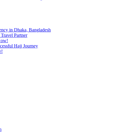
ency in Dhaka, Bangladesh
Travel Partner
Now!
cessful Hajj Journey
e!
h