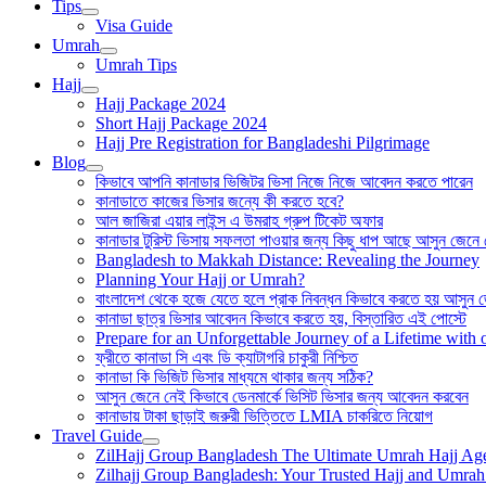
Tips
Visa Guide
Umrah
Umrah Tips
Hajj
Hajj Package 2024
Short Hajj Package 2024
Hajj Pre Registration for Bangladeshi Pilgrimage
Blog
কিভাবে আপনি কানাডার ভিজিটর ভিসা নিজে নিজে আবেদন করতে পারেন
কানাডাতে কাজের ভিসার জন্যে কী করতে হবে?
আল জাজিরা এয়ার লাইন্স এ উমরাহ গ্রুপ টিকেট অফার
কানাডার টুরিস্ট ভিসায় সফলতা পাওয়ার জন্য কিছু ধাপ আছে আসুন জেনে
Bangladesh to Makkah Distance: Revealing the Journey
Planning Your Hajj or Umrah?
বাংলাদেশ থেকে হজে যেতে হলে প্রাক নিবন্ধন কিভাবে করতে হয় আসুন 
কানাডা ছাত্র ভিসার আবেদন কিভাবে করতে হয়, বিস্তারিত এই পোস্টে
Prepare for an Unforgettable Journey of a Lifetime wit
ফ্রীতে কানাডা সি এবং ডি ক্যাটাগরি চাকুরী নিশ্চিত
কানাডা কি ভিজিট ভিসার মাধ্যমে থাকার জন্য সঠিক?
আসুন জেনে নেই কিভাবে ডেনমার্কে ভিসিট ভিসার জন্য আবেদন করবেন
কানাডায় টাকা ছাড়াই জরুরী ভিত্তিতে LMIA চাকরিতে নিয়োগ
Travel Guide
ZilHajj Group Bangladesh The Ultimate Umrah Hajj Ag
Zilhajj Group Bangladesh: Your Trusted Hajj and Umrah 