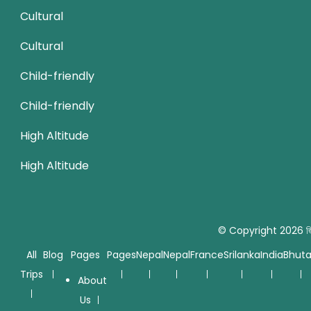
Cultural
Cultural
Child-friendly
Child-friendly
High Altitude
High Altitude
© Copyright 2026
জ
All
Blog
Pages
Pages
Nepal
Nepal
France
Srilanka
India
Bhut
Trips
About
Us