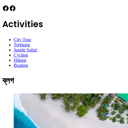
Facebook
Facebook
Activities
City Tour
Trekking
Jungle Safari
Cycling
Hiking
Boating
ব্লগ