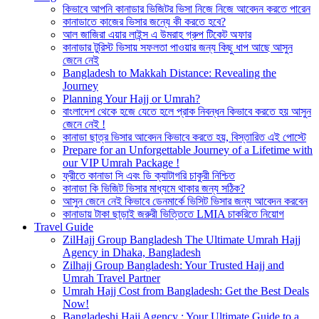
কিভাবে আপনি কানাডার ভিজিটর ভিসা নিজে নিজে আবেদন করতে পারেন
কানাডাতে কাজের ভিসার জন্যে কী করতে হবে?
আল জাজিরা এয়ার লাইন্স এ উমরাহ গ্রুপ টিকেট অফার
কানাডার টুরিস্ট ভিসায় সফলতা পাওয়ার জন্য কিছু ধাপ আছে আসুন
জেনে নেই
Bangladesh to Makkah Distance: Revealing the
Journey
Planning Your Hajj or Umrah?
বাংলাদেশ থেকে হজে যেতে হলে প্রাক নিবন্ধন কিভাবে করতে হয় আসুন
জেনে নেই !
কানাডা ছাত্র ভিসার আবেদন কিভাবে করতে হয়, বিস্তারিত এই পোস্টে
Prepare for an Unforgettable Journey of a Lifetime with
our VIP Umrah Package !
ফ্রীতে কানাডা সি এবং ডি ক্যাটাগরি চাকুরী নিশ্চিত
কানাডা কি ভিজিট ভিসার মাধ্যমে থাকার জন্য সঠিক?
আসুন জেনে নেই কিভাবে ডেনমার্কে ভিসিট ভিসার জন্য আবেদন করবেন
কানাডায় টাকা ছাড়াই জরুরী ভিত্তিতে LMIA চাকরিতে নিয়োগ
Travel Guide
ZilHajj Group Bangladesh The Ultimate Umrah Hajj
Agency in Dhaka, Bangladesh
Zilhajj Group Bangladesh: Your Trusted Hajj and
Umrah Travel Partner
Umrah Hajj Cost from Bangladesh: Get the Best Deals
Now!
Bangladeshi Hajj Agency : Your Ultimate Guide to a