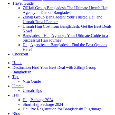
Travel Guide
ZilHajj Group Bangladesh The Ultimate Umrah Hajj
Agency in Dhaka, Bangladesh
Zilhajj Group Bangladesh: Your Trusted Hajj and
Umrah Travel Partner
Umrah Hajj Cost from Bangladesh: Get the Best Deals
Now!
Bangladeshi Hajj Agency : Your Ultimate Guide to a
Successful Hajj Journey
Hajj Agencies in Bangladesh: Find the Best Options
Here!
Checkout
Home
Destination Find Your Best Deal with Zilhajj Group
Bangladesh
Tips
Visa Guide
Umrah
Umrah Tips
Hajj
Hajj Package 2024
Short Hajj Package 2024
Hajj Pre Registration for Bangladeshi Pilgrimage
Blog