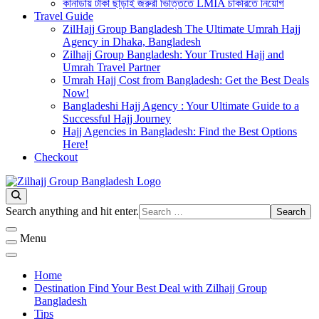
কানাডায় টাকা ছাড়াই জরুরী ভিত্তিতে LMIA চাকরিতে নিয়োগ
Travel Guide
ZilHajj Group Bangladesh The Ultimate Umrah Hajj
Agency in Dhaka, Bangladesh
Zilhajj Group Bangladesh: Your Trusted Hajj and
Umrah Travel Partner
Umrah Hajj Cost from Bangladesh: Get the Best Deals
Now!
Bangladeshi Hajj Agency : Your Ultimate Guide to a
Successful Hajj Journey
Hajj Agencies in Bangladesh: Find the Best Options
Here!
Checkout
Best Hajj Umrah Travel Tour Agent in Bangladesh
জিলহজ্জ গ্রুপ বাংলাদেশ
Looking
Search anything and hit enter.
for
Something?
Menu
Home
Destination Find Your Best Deal with Zilhajj Group
Bangladesh
Tips