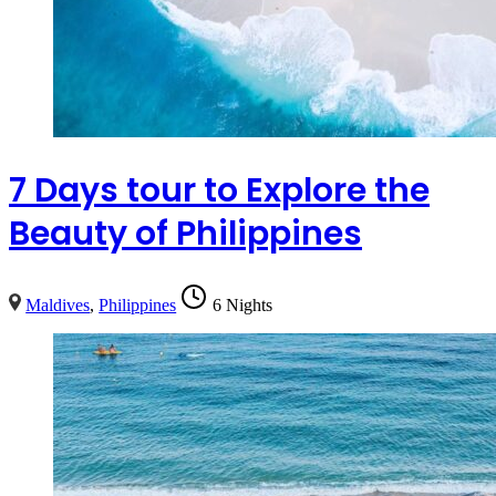
7 Days tour to Explore the
Beauty of Philippines
Maldives
,
Philippines
6 Nights