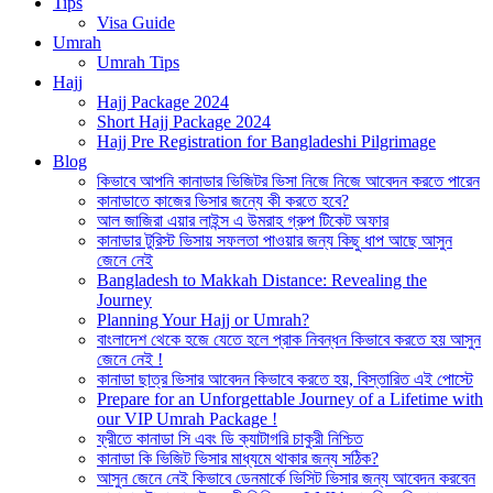
Tips
Visa Guide
Umrah
Umrah Tips
Hajj
Hajj Package 2024
Short Hajj Package 2024
Hajj Pre Registration for Bangladeshi Pilgrimage
Blog
কিভাবে আপনি কানাডার ভিজিটর ভিসা নিজে নিজে আবেদন করতে পারেন
কানাডাতে কাজের ভিসার জন্যে কী করতে হবে?
আল জাজিরা এয়ার লাইন্স এ উমরাহ গ্রুপ টিকেট অফার
কানাডার টুরিস্ট ভিসায় সফলতা পাওয়ার জন্য কিছু ধাপ আছে আসুন
জেনে নেই
Bangladesh to Makkah Distance: Revealing the
Journey
Planning Your Hajj or Umrah?
বাংলাদেশ থেকে হজে যেতে হলে প্রাক নিবন্ধন কিভাবে করতে হয় আসুন
জেনে নেই !
কানাডা ছাত্র ভিসার আবেদন কিভাবে করতে হয়, বিস্তারিত এই পোস্টে
Prepare for an Unforgettable Journey of a Lifetime with
our VIP Umrah Package !
ফ্রীতে কানাডা সি এবং ডি ক্যাটাগরি চাকুরী নিশ্চিত
কানাডা কি ভিজিট ভিসার মাধ্যমে থাকার জন্য সঠিক?
আসুন জেনে নেই কিভাবে ডেনমার্কে ভিসিট ভিসার জন্য আবেদন করবেন