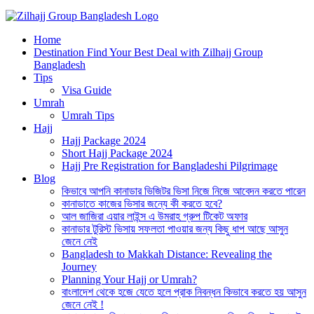
Best Hajj Umrah Travel Tour Agent in Bangladesh
Home
জিলহজ্জ গ্রুপ বাংলাদেশ
Destination Find Your Best Deal with Zilhajj Group
Bangladesh
Tips
Visa Guide
Umrah
Umrah Tips
Hajj
Hajj Package 2024
Short Hajj Package 2024
Hajj Pre Registration for Bangladeshi Pilgrimage
Blog
কিভাবে আপনি কানাডার ভিজিটর ভিসা নিজে নিজে আবেদন করতে পারেন
কানাডাতে কাজের ভিসার জন্যে কী করতে হবে?
আল জাজিরা এয়ার লাইন্স এ উমরাহ গ্রুপ টিকেট অফার
কানাডার টুরিস্ট ভিসায় সফলতা পাওয়ার জন্য কিছু ধাপ আছে আসুন
জেনে নেই
Bangladesh to Makkah Distance: Revealing the
Journey
Planning Your Hajj or Umrah?
বাংলাদেশ থেকে হজে যেতে হলে প্রাক নিবন্ধন কিভাবে করতে হয় আসুন
জেনে নেই !