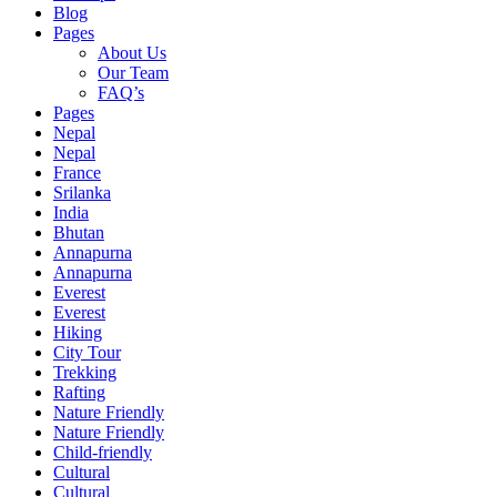
Blog
Pages
About Us
Our Team
FAQ’s
Pages
Nepal
Nepal
France
Srilanka
India
Bhutan
Annapurna
Annapurna
Everest
Everest
Hiking
City Tour
Trekking
Rafting
Nature Friendly
Nature Friendly
Child-friendly
Cultural
Cultural