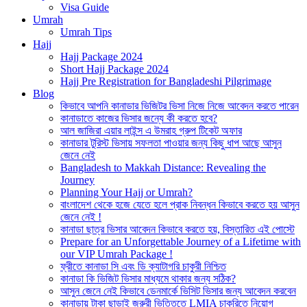
Visa Guide
Umrah
Umrah Tips
Hajj
Hajj Package 2024
Short Hajj Package 2024
Hajj Pre Registration for Bangladeshi Pilgrimage
Blog
কিভাবে আপনি কানাডার ভিজিটর ভিসা নিজে নিজে আবেদন করতে পারেন
কানাডাতে কাজের ভিসার জন্যে কী করতে হবে?
আল জাজিরা এয়ার লাইন্স এ উমরাহ গ্রুপ টিকেট অফার
কানাডার টুরিস্ট ভিসায় সফলতা পাওয়ার জন্য কিছু ধাপ আছে আসুন
জেনে নেই
Bangladesh to Makkah Distance: Revealing the
Journey
Planning Your Hajj or Umrah?
বাংলাদেশ থেকে হজে যেতে হলে প্রাক নিবন্ধন কিভাবে করতে হয় আসুন
জেনে নেই !
কানাডা ছাত্র ভিসার আবেদন কিভাবে করতে হয়, বিস্তারিত এই পোস্টে
Prepare for an Unforgettable Journey of a Lifetime with
our VIP Umrah Package !
ফ্রীতে কানাডা সি এবং ডি ক্যাটাগরি চাকুরী নিশ্চিত
কানাডা কি ভিজিট ভিসার মাধ্যমে থাকার জন্য সঠিক?
আসুন জেনে নেই কিভাবে ডেনমার্কে ভিসিট ভিসার জন্য আবেদন করবেন
কানাডায় টাকা ছাড়াই জরুরী ভিত্তিতে LMIA চাকরিতে নিয়োগ