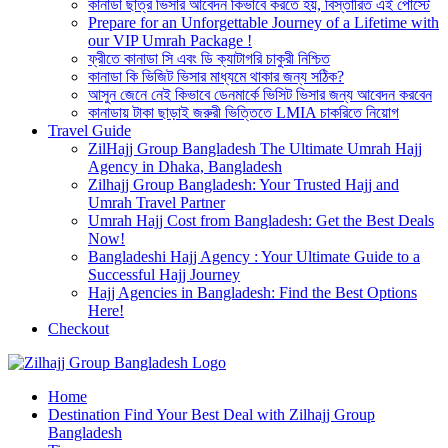
কানাডা ছাত্র ভিসার আবেদন কিভাবে করতে হয়, বিস্তারিত এই পোস্টে
Prepare for an Unforgettable Journey of a Lifetime with
our VIP Umrah Package !
ফ্রীতে কানাডা সি এবং ডি ক্যাটাগরি চাকুরী নিশ্চিত
কানাডা কি ভিজিট ভিসার মাধ্যমে থাকার জন্য সঠিক?
আসুন জেনে নেই কিভাবে ডেনমার্কে ভিসিট ভিসার জন্য আবেদন করবেন
কানাডায় টাকা ছাড়াই জরুরী ভিত্তিতে LMIA চাকরিতে নিয়োগ
Travel Guide
ZilHajj Group Bangladesh The Ultimate Umrah Hajj
Agency in Dhaka, Bangladesh
Zilhajj Group Bangladesh: Your Trusted Hajj and
Umrah Travel Partner
Umrah Hajj Cost from Bangladesh: Get the Best Deals
Now!
Bangladeshi Hajj Agency : Your Ultimate Guide to a
Successful Hajj Journey
Hajj Agencies in Bangladesh: Find the Best Options
Here!
Checkout
Best Hajj Umrah Travel Tour Agent in Bangladesh
Home
জিলহজ্জ গ্রুপ বাংলাদেশ
Destination Find Your Best Deal with Zilhajj Group
Bangladesh