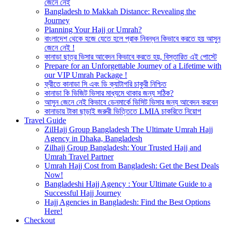
জেনে নেই
Bangladesh to Makkah Distance: Revealing the
Journey
Planning Your Hajj or Umrah?
বাংলাদেশ থেকে হজে যেতে হলে প্রাক নিবন্ধন কিভাবে করতে হয় আসুন
জেনে নেই !
কানাডা ছাত্র ভিসার আবেদন কিভাবে করতে হয়, বিস্তারিত এই পোস্টে
Prepare for an Unforgettable Journey of a Lifetime with
our VIP Umrah Package !
ফ্রীতে কানাডা সি এবং ডি ক্যাটাগরি চাকুরী নিশ্চিত
কানাডা কি ভিজিট ভিসার মাধ্যমে থাকার জন্য সঠিক?
আসুন জেনে নেই কিভাবে ডেনমার্কে ভিসিট ভিসার জন্য আবেদন করবেন
কানাডায় টাকা ছাড়াই জরুরী ভিত্তিতে LMIA চাকরিতে নিয়োগ
Travel Guide
ZilHajj Group Bangladesh The Ultimate Umrah Hajj
Agency in Dhaka, Bangladesh
Zilhajj Group Bangladesh: Your Trusted Hajj and
Umrah Travel Partner
Umrah Hajj Cost from Bangladesh: Get the Best Deals
Now!
Bangladeshi Hajj Agency : Your Ultimate Guide to a
Successful Hajj Journey
Hajj Agencies in Bangladesh: Find the Best Options
Here!
Checkout