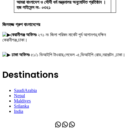
আমরা বাংলাদেশ ও সৌদী ধর্ম মন্ত্রনালয় অনুমোদিত প্রতিষ্ঠান ।
হজ লাইসেন্স নং- ০৩২১
জিলহজ্জ গ্রুপ বাংলাদেশের
কেরানীগঞ্জ অফিসঃ
২৭১ নং জিলা পরিষদ মার্কেট পূর্ব আগানগর,দক্ষিন
কেরানীগঞ্জ,ঢাকা।
ঢাকা অফিসঃ
৫১/১ ভিআইপি টাওয়ার,লেভেল -৫,ভিআইপি রোড,নয়াপল্টন ,ঢাকা।
Destinations
SaudiArabia
Nepal
Maldives
Srilanka
India
WhatsApp
WhatsApp
WhatsApp