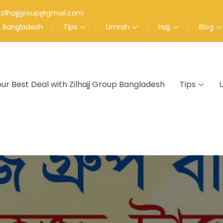
zilhajjgroup@gmail.com
up Bangladesh
Tips
Umrah
Hajj
Blog
our Best Deal with Zilhajj Group Bangladesh
Tips
nt in Bangladesh