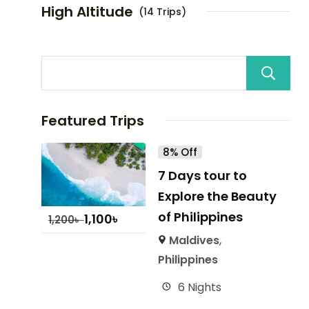
High Altitude
(14 Trips)
Featured Trips
8% Off
7 Days tour to
Explore the Beauty
of Philippines
1,100
৳
1,200
৳
Maldives
,
Philippines
6 Nights