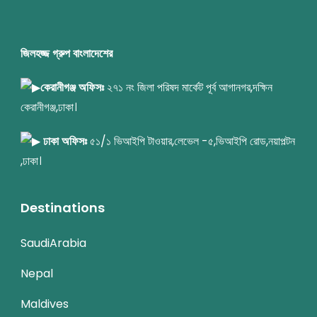
জিলহজ্জ গ্রুপ বাংলাদেশের
কেরানীগঞ্জ অফিসঃ
২৭১ নং জিলা পরিষদ মার্কেট পূর্ব আগানগর,দক্ষিন
কেরানীগঞ্জ,ঢাকা।
ঢাকা অফিসঃ
৫১/১ ভিআইপি টাওয়ার,লেভেল -৫,ভিআইপি রোড,নয়াপল্টন
,ঢাকা।
Destinations
SaudiArabia
Nepal
Maldives