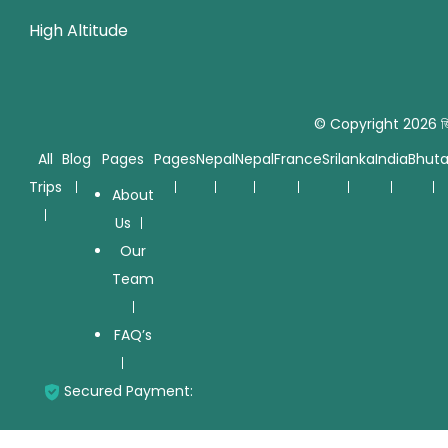
High Altitude
© Copyright 2026
জ
All
Blog
Pages
Pages
Nepal
Nepal
France
Srilanka
India
Bhut
Trips
About
Us
Our
Team
FAQ’s
Secured Payment: