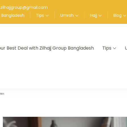
zilhajjgroup@gmail.com
up Bangladesh
Tips
Umrah
Hajj
Blog
our Best Deal with Zilhajj Group Bangladesh
Tips
nt in Bangladesh
য়োজন