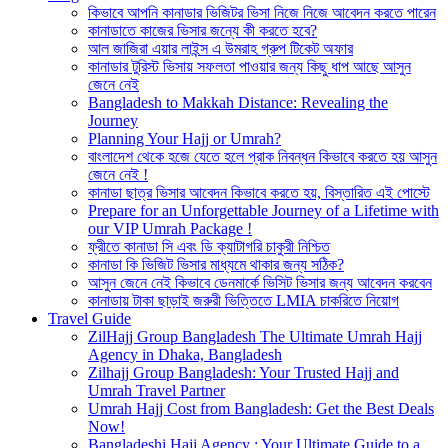
কিভাবে আপনি কানাডার ভিজিটর ভিসা নিজে নিজে আবেদন করতে পারেন
কানাডাতে কাজের ভিসার জন্যে কী করতে হবে?
আল জাজিরা এয়ার লাইন্স এ উমরাহ গ্রুপ টিকেট অফার
কানাডার টুরিস্ট ভিসায় সফলতা পাওয়ার জন্য কিছু ধাপ আছে আসুন
জেনে নেই
Bangladesh to Makkah Distance: Revealing the
Journey
Planning Your Hajj or Umrah?
বাংলাদেশ থেকে হজে যেতে হলে প্রাক নিবন্ধন কিভাবে করতে হয় আসুন
জেনে নেই !
কানাডা ছাত্র ভিসার আবেদন কিভাবে করতে হয়, বিস্তারিত এই পোস্টে
Prepare for an Unforgettable Journey of a Lifetime with
our VIP Umrah Package !
ফ্রীতে কানাডা সি এবং ডি ক্যাটাগরি চাকুরী নিশ্চিত
কানাডা কি ভিজিট ভিসার মাধ্যমে থাকার জন্য সঠিক?
আসুন জেনে নেই কিভাবে ডেনমার্কে ভিসিট ভিসার জন্য আবেদন করবেন
কানাডায় টাকা ছাড়াই জরুরী ভিত্তিতে LMIA চাকরিতে নিয়োগ
Travel Guide
ZilHajj Group Bangladesh The Ultimate Umrah Hajj
Agency in Dhaka, Bangladesh
Zilhajj Group Bangladesh: Your Trusted Hajj and
Umrah Travel Partner
Umrah Hajj Cost from Bangladesh: Get the Best Deals
Now!
Bangladeshi Hajj Agency : Your Ultimate Guide to a