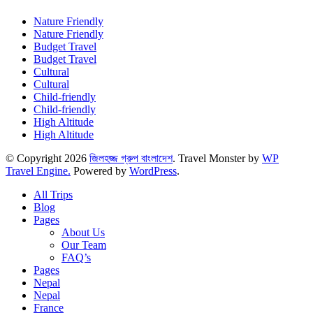
Nature Friendly
Nature Friendly
Budget Travel
Budget Travel
Cultural
Cultural
Child-friendly
Child-friendly
High Altitude
High Altitude
© Copyright 2026
জিলহজ্জ গ্রুপ বাংলাদেশ
.
Travel Monster by
WP
Travel Engine.
Powered by
WordPress
.
All Trips
Blog
Pages
About Us
Our Team
FAQ’s
Pages
Nepal
Nepal
France