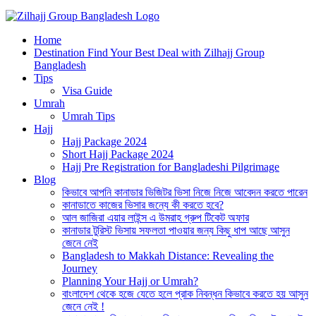
Best Hajj Umrah Travel Tour Agent in Bangladesh
Home
জিলহজ্জ গ্রুপ বাংলাদেশ
Destination Find Your Best Deal with Zilhajj Group
Bangladesh
Tips
Visa Guide
Umrah
Umrah Tips
Hajj
Hajj Package 2024
Short Hajj Package 2024
Hajj Pre Registration for Bangladeshi Pilgrimage
Blog
কিভাবে আপনি কানাডার ভিজিটর ভিসা নিজে নিজে আবেদন করতে পারেন
কানাডাতে কাজের ভিসার জন্যে কী করতে হবে?
আল জাজিরা এয়ার লাইন্স এ উমরাহ গ্রুপ টিকেট অফার
কানাডার টুরিস্ট ভিসায় সফলতা পাওয়ার জন্য কিছু ধাপ আছে আসুন
জেনে নেই
Bangladesh to Makkah Distance: Revealing the
Journey
Planning Your Hajj or Umrah?
বাংলাদেশ থেকে হজে যেতে হলে প্রাক নিবন্ধন কিভাবে করতে হয় আসুন
জেনে নেই !