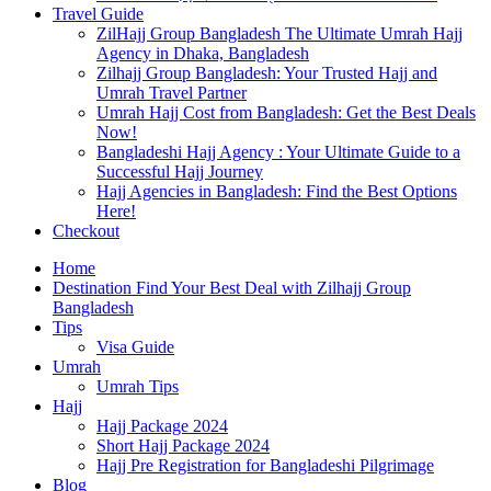
Travel Guide
ZilHajj Group Bangladesh The Ultimate Umrah Hajj
Agency in Dhaka, Bangladesh
Zilhajj Group Bangladesh: Your Trusted Hajj and
Umrah Travel Partner
Umrah Hajj Cost from Bangladesh: Get the Best Deals
Now!
Bangladeshi Hajj Agency : Your Ultimate Guide to a
Successful Hajj Journey
Hajj Agencies in Bangladesh: Find the Best Options
Here!
Checkout
Home
Destination Find Your Best Deal with Zilhajj Group
Bangladesh
Tips
Visa Guide
Umrah
Umrah Tips
Hajj
Hajj Package 2024
Short Hajj Package 2024
Hajj Pre Registration for Bangladeshi Pilgrimage
Blog