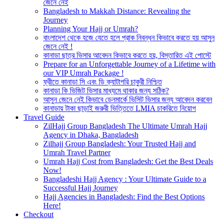
জেনে নেই
Bangladesh to Makkah Distance: Revealing the
Journey
Planning Your Hajj or Umrah?
বাংলাদেশ থেকে হজে যেতে হলে প্রাক নিবন্ধন কিভাবে করতে হয় আসুন
জেনে নেই !
কানাডা ছাত্র ভিসার আবেদন কিভাবে করতে হয়, বিস্তারিত এই পোস্টে
Prepare for an Unforgettable Journey of a Lifetime with
our VIP Umrah Package !
ফ্রীতে কানাডা সি এবং ডি ক্যাটাগরি চাকুরী নিশ্চিত
কানাডা কি ভিজিট ভিসার মাধ্যমে থাকার জন্য সঠিক?
আসুন জেনে নেই কিভাবে ডেনমার্কে ভিসিট ভিসার জন্য আবেদন করবেন
কানাডায় টাকা ছাড়াই জরুরী ভিত্তিতে LMIA চাকরিতে নিয়োগ
Travel Guide
ZilHajj Group Bangladesh The Ultimate Umrah Hajj
Agency in Dhaka, Bangladesh
Zilhajj Group Bangladesh: Your Trusted Hajj and
Umrah Travel Partner
Umrah Hajj Cost from Bangladesh: Get the Best Deals
Now!
Bangladeshi Hajj Agency : Your Ultimate Guide to a
Successful Hajj Journey
Hajj Agencies in Bangladesh: Find the Best Options
Here!
Checkout