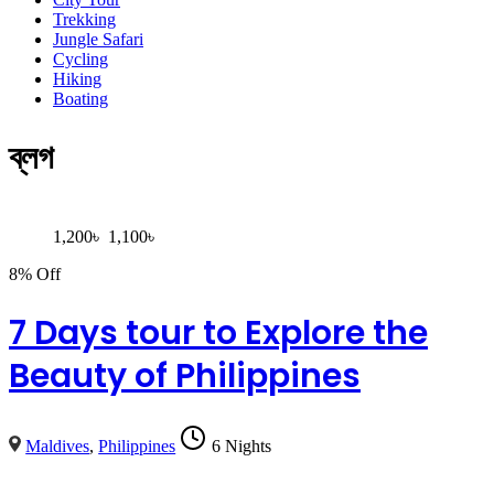
Trekking
Jungle Safari
Cycling
Hiking
Boating
ব্লগ
1,200
৳
1,100
৳
8% Off
7 Days tour to Explore the
Beauty of Philippines
Maldives
,
Philippines
6 Nights