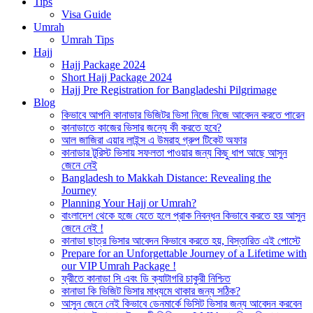
Tips
Visa Guide
Umrah
Umrah Tips
Hajj
Hajj Package 2024
Short Hajj Package 2024
Hajj Pre Registration for Bangladeshi Pilgrimage
Blog
কিভাবে আপনি কানাডার ভিজিটর ভিসা নিজে নিজে আবেদন করতে পারেন
কানাডাতে কাজের ভিসার জন্যে কী করতে হবে?
আল জাজিরা এয়ার লাইন্স এ উমরাহ গ্রুপ টিকেট অফার
কানাডার টুরিস্ট ভিসায় সফলতা পাওয়ার জন্য কিছু ধাপ আছে আসুন
জেনে নেই
Bangladesh to Makkah Distance: Revealing the
Journey
Planning Your Hajj or Umrah?
বাংলাদেশ থেকে হজে যেতে হলে প্রাক নিবন্ধন কিভাবে করতে হয় আসুন
জেনে নেই !
কানাডা ছাত্র ভিসার আবেদন কিভাবে করতে হয়, বিস্তারিত এই পোস্টে
Prepare for an Unforgettable Journey of a Lifetime with
our VIP Umrah Package !
ফ্রীতে কানাডা সি এবং ডি ক্যাটাগরি চাকুরী নিশ্চিত
কানাডা কি ভিজিট ভিসার মাধ্যমে থাকার জন্য সঠিক?
আসুন জেনে নেই কিভাবে ডেনমার্কে ভিসিট ভিসার জন্য আবেদন করবেন