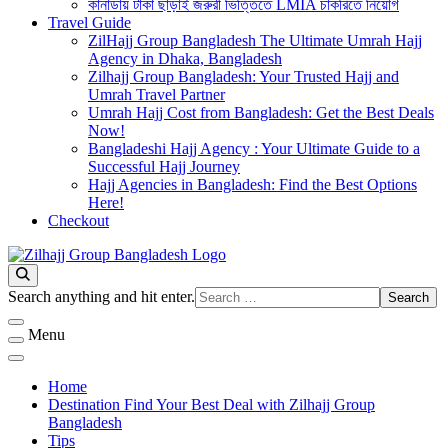
কানাডায় টাকা ছাড়াই জরুরী ভিত্তিতে LMIA চাকরিতে নিয়োগ
Travel Guide
ZilHajj Group Bangladesh The Ultimate Umrah Hajj
Agency in Dhaka, Bangladesh
Zilhajj Group Bangladesh: Your Trusted Hajj and
Umrah Travel Partner
Umrah Hajj Cost from Bangladesh: Get the Best Deals
Now!
Bangladeshi Hajj Agency : Your Ultimate Guide to a
Successful Hajj Journey
Hajj Agencies in Bangladesh: Find the Best Options
Here!
Checkout
Best Hajj Umrah Travel Tour Agent in Bangladesh
জিলহজ্জ গ্রুপ বাংলাদেশ
Looking
Search anything and hit enter.
for
Something?
Menu
Home
Destination Find Your Best Deal with Zilhajj Group
Bangladesh
Tips