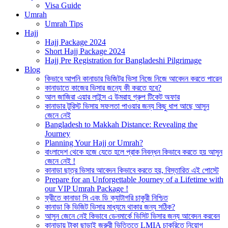
Visa Guide
Umrah
Umrah Tips
Hajj
Hajj Package 2024
Short Hajj Package 2024
Hajj Pre Registration for Bangladeshi Pilgrimage
Blog
কিভাবে আপনি কানাডার ভিজিটর ভিসা নিজে নিজে আবেদন করতে পারেন
কানাডাতে কাজের ভিসার জন্যে কী করতে হবে?
আল জাজিরা এয়ার লাইন্স এ উমরাহ গ্রুপ টিকেট অফার
কানাডার টুরিস্ট ভিসায় সফলতা পাওয়ার জন্য কিছু ধাপ আছে আসুন
জেনে নেই
Bangladesh to Makkah Distance: Revealing the
Journey
Planning Your Hajj or Umrah?
বাংলাদেশ থেকে হজে যেতে হলে প্রাক নিবন্ধন কিভাবে করতে হয় আসুন
জেনে নেই !
কানাডা ছাত্র ভিসার আবেদন কিভাবে করতে হয়, বিস্তারিত এই পোস্টে
Prepare for an Unforgettable Journey of a Lifetime with
our VIP Umrah Package !
ফ্রীতে কানাডা সি এবং ডি ক্যাটাগরি চাকুরী নিশ্চিত
কানাডা কি ভিজিট ভিসার মাধ্যমে থাকার জন্য সঠিক?
আসুন জেনে নেই কিভাবে ডেনমার্কে ভিসিট ভিসার জন্য আবেদন করবেন
কানাডায় টাকা ছাড়াই জরুরী ভিত্তিতে LMIA চাকরিতে নিয়োগ