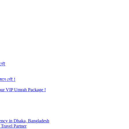
 নেই
জেনে নেই !
h our VIP Umrah Package !
ency in Dhaka, Bangladesh
Travel Partner