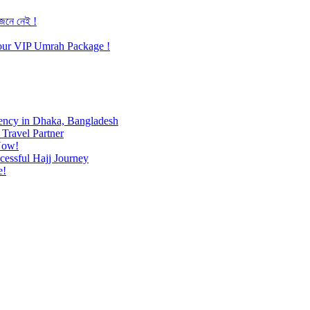
জেনে নেই !
h our VIP Umrah Package !
ency in Dhaka, Bangladesh
Travel Partner
Now!
cessful Hajj Journey
e!