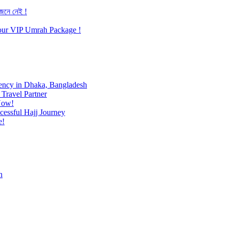
জেনে নেই !
h our VIP Umrah Package !
ency in Dhaka, Bangladesh
Travel Partner
Now!
cessful Hajj Journey
e!
h