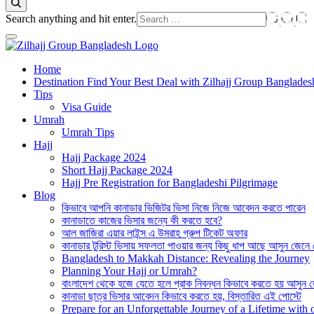
Looking
Search anything and hit enter.
for
Something?
Best Hajj Umrah Travel Tour Agent in Bangladesh
Home
জিলহজ্জ গ্রুপ বাংলাদেশ
Destination Find Your Best Deal with Zilhajj Group Banglades
Tips
Visa Guide
Umrah
Umrah Tips
Hajj
Hajj Package 2024
Short Hajj Package 2024
Hajj Pre Registration for Bangladeshi Pilgrimage
Blog
কিভাবে আপনি কানাডার ভিজিটর ভিসা নিজে নিজে আবেদন করতে পারেন
কানাডাতে কাজের ভিসার জন্যে কী করতে হবে?
আল জাজিরা এয়ার লাইন্স এ উমরাহ গ্রুপ টিকেট অফার
কানাডার টুরিস্ট ভিসায় সফলতা পাওয়ার জন্য কিছু ধাপ আছে আসুন জেনে
Bangladesh to Makkah Distance: Revealing the Journey
Planning Your Hajj or Umrah?
বাংলাদেশ থেকে হজে যেতে হলে প্রাক নিবন্ধন কিভাবে করতে হয় আসুন 
কানাডা ছাত্র ভিসার আবেদন কিভাবে করতে হয়, বিস্তারিত এই পোস্টে
Prepare for an Unforgettable Journey of a Lifetime wit