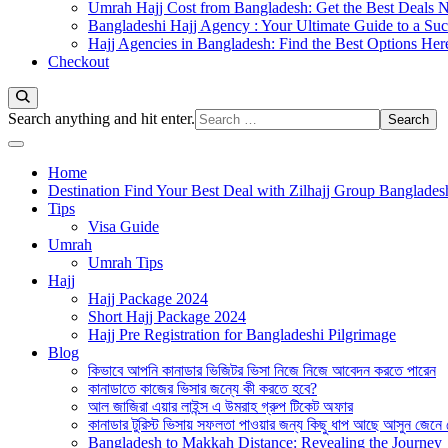
Umrah Hajj Cost from Bangladesh: Get the Best Deals 
Bangladeshi Hajj Agency : Your Ultimate Guide to a Suc
Hajj Agencies in Bangladesh: Find the Best Options Her
Checkout
Looking
Search anything and hit enter.
for
Something?
Home
Destination Find Your Best Deal with Zilhajj Group Banglades
Tips
Visa Guide
Umrah
Umrah Tips
Hajj
Hajj Package 2024
Short Hajj Package 2024
Hajj Pre Registration for Bangladeshi Pilgrimage
Blog
কিভাবে আপনি কানাডার ভিজিটর ভিসা নিজে নিজে আবেদন করতে পারেন
কানাডাতে কাজের ভিসার জন্যে কী করতে হবে?
আল জাজিরা এয়ার লাইন্স এ উমরাহ গ্রুপ টিকেট অফার
কানাডার টুরিস্ট ভিসায় সফলতা পাওয়ার জন্য কিছু ধাপ আছে আসুন জেনে
Bangladesh to Makkah Distance: Revealing the Journey