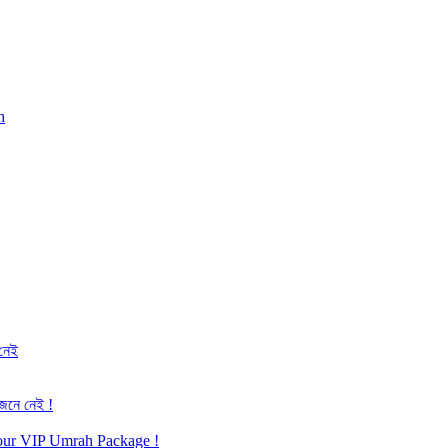
h
 নেই
জেনে নেই !
h our VIP Umrah Package !