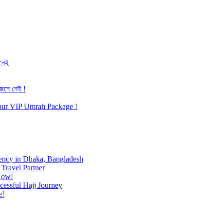
 নেই
জেনে নেই !
h our VIP Umrah Package !
ency in Dhaka, Bangladesh
Travel Partner
Now!
cessful Hajj Journey
e!