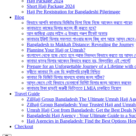
Hajj Package 2024
Short Hajj Package 2024
Hajj Pre Registration for Bangladeshi Pilgrimage
Blog
কিভাবে আপনি কানাডার ভিজিটর ভিসা নিজে নিজে আবেদন করতে পারেন
কানাডাতে কাজের ভিসার জন্যে কী করতে হবে?
আল জাজিরা এয়ার লাইন্স এ উমরাহ গ্রুপ টিকেট অফার
কানাডার টুরিস্ট ভিসায় সফলতা পাওয়ার জন্য কিছু ধাপ আছে আসুন জেনে
Bangladesh to Makkah Distance: Revealing the Journey
Planning Your Hajj or Umrah?
বাংলাদেশ থেকে হজে যেতে হলে প্রাক নিবন্ধন কিভাবে করতে হয় আসুন 
কানাডা ছাত্র ভিসার আবেদন কিভাবে করতে হয়, বিস্তারিত এই পোস্টে
Prepare for an Unforgettable Journey of a Lifetime wit
ফ্রীতে কানাডা সি এবং ডি ক্যাটাগরি চাকুরী নিশ্চিত
কানাডা কি ভিজিট ভিসার মাধ্যমে থাকার জন্য সঠিক?
আসুন জেনে নেই কিভাবে ডেনমার্কে ভিসিট ভিসার জন্য আবেদন করবেন
কানাডায় টাকা ছাড়াই জরুরী ভিত্তিতে LMIA চাকরিতে নিয়োগ
Travel Guide
ZilHajj Group Bangladesh The Ultimate Umrah Hajj Ag
Zilhajj Group Bangladesh: Your Trusted Hajj and Umrah 
Umrah Hajj Cost from Bangladesh: Get the Best Deals 
Bangladeshi Hajj Agency : Your Ultimate Guide to a Suc
Hajj Agencies in Bangladesh: Find the Best Options Her
Checkout