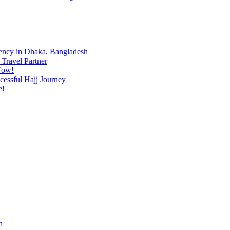
ency in Dhaka, Bangladesh
Travel Partner
Now!
cessful Hajj Journey
e!
h