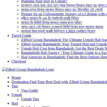
Planning Your Hajj or Umrah?
বাংলাদেশ থেকে হজে যেতে হলে প্রাক নিবন্ধন কিভাবে করতে হয় আসুন 
কানাডা ছাত্র ভিসার আবেদন কিভাবে করতে হয়, বিস্তারিত এই পোস্টে
Prepare for an Unforgettable Journey of a Lifetime wit
ফ্রীতে কানাডা সি এবং ডি ক্যাটাগরি চাকুরী নিশ্চিত
কানাডা কি ভিজিট ভিসার মাধ্যমে থাকার জন্য সঠিক?
আসুন জেনে নেই কিভাবে ডেনমার্কে ভিসিট ভিসার জন্য আবেদন করবেন
কানাডায় টাকা ছাড়াই জরুরী ভিত্তিতে LMIA চাকরিতে নিয়োগ
Travel Guide
ZilHajj Group Bangladesh The Ultimate Umrah Hajj Ag
Zilhajj Group Bangladesh: Your Trusted Hajj and Umrah 
Umrah Hajj Cost from Bangladesh: Get the Best Deals 
Bangladeshi Hajj Agency : Your Ultimate Guide to a Suc
Hajj Agencies in Bangladesh: Find the Best Options Her
Checkout
Best Hajj Umrah Travel Tour Agent in Bangladesh
Home
জিলহজ্জ গ্রুপ বাংলাদেশ
Destination Find Your Best Deal with Zilhajj Group Banglades
Tips
Visa Guide
Umrah
Umrah Tips
Hajj