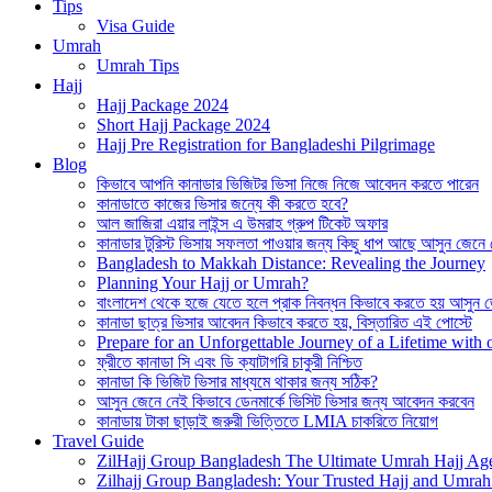
Tips
Visa Guide
Umrah
Umrah Tips
Hajj
Hajj Package 2024
Short Hajj Package 2024
Hajj Pre Registration for Bangladeshi Pilgrimage
Blog
কিভাবে আপনি কানাডার ভিজিটর ভিসা নিজে নিজে আবেদন করতে পারেন
কানাডাতে কাজের ভিসার জন্যে কী করতে হবে?
আল জাজিরা এয়ার লাইন্স এ উমরাহ গ্রুপ টিকেট অফার
কানাডার টুরিস্ট ভিসায় সফলতা পাওয়ার জন্য কিছু ধাপ আছে আসুন জেনে
Bangladesh to Makkah Distance: Revealing the Journey
Planning Your Hajj or Umrah?
বাংলাদেশ থেকে হজে যেতে হলে প্রাক নিবন্ধন কিভাবে করতে হয় আসুন 
কানাডা ছাত্র ভিসার আবেদন কিভাবে করতে হয়, বিস্তারিত এই পোস্টে
Prepare for an Unforgettable Journey of a Lifetime wit
ফ্রীতে কানাডা সি এবং ডি ক্যাটাগরি চাকুরী নিশ্চিত
কানাডা কি ভিজিট ভিসার মাধ্যমে থাকার জন্য সঠিক?
আসুন জেনে নেই কিভাবে ডেনমার্কে ভিসিট ভিসার জন্য আবেদন করবেন
কানাডায় টাকা ছাড়াই জরুরী ভিত্তিতে LMIA চাকরিতে নিয়োগ
Travel Guide
ZilHajj Group Bangladesh The Ultimate Umrah Hajj Ag
Zilhajj Group Bangladesh: Your Trusted Hajj and Umrah 