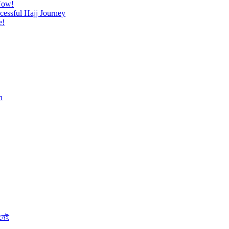
Now!
cessful Hajj Journey
e!
h
 নেই