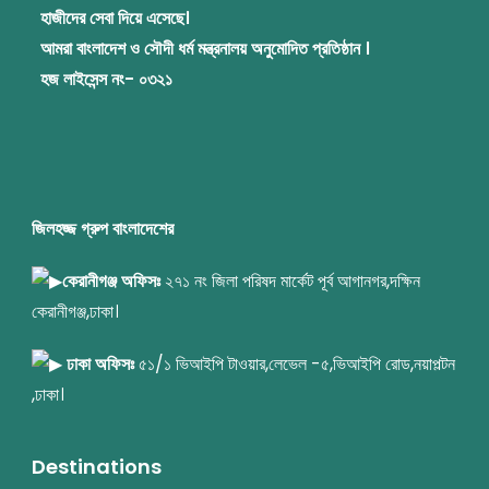
হাজীদের সেবা দিয়ে এসেছে।
আমরা বাংলাদেশ ও সৌদী ধর্ম মন্ত্রনালয় অনুমোদিত প্রতিষ্ঠান ।
হজ লাইসেন্স নং- ০৩২১
জিলহজ্জ গ্রুপ বাংলাদেশের
কেরানীগঞ্জ অফিসঃ
২৭১ নং জিলা পরিষদ মার্কেট পূর্ব আগানগর,দক্ষিন
কেরানীগঞ্জ,ঢাকা।
ঢাকা অফিসঃ
৫১/১ ভিআইপি টাওয়ার,লেভেল -৫,ভিআইপি রোড,নয়াপল্টন
,ঢাকা।
Destinations