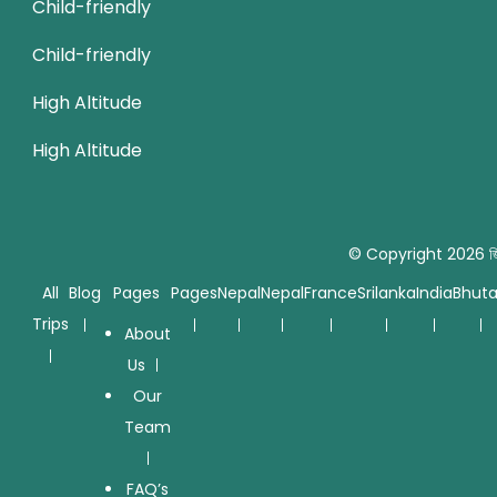
Child-friendly
Child-friendly
High Altitude
High Altitude
© Copyright 2026
জ
All
Blog
Pages
Pages
Nepal
Nepal
France
Srilanka
India
Bhut
Trips
About
Us
Our
Team
FAQ’s