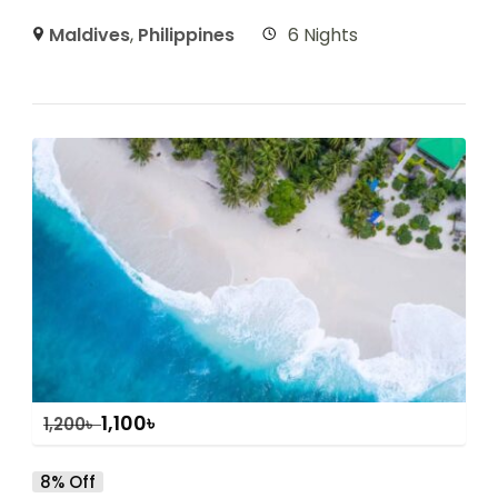
Maldives
,
Philippines
6 Nights
1,100
৳
1,200
৳
8% Off