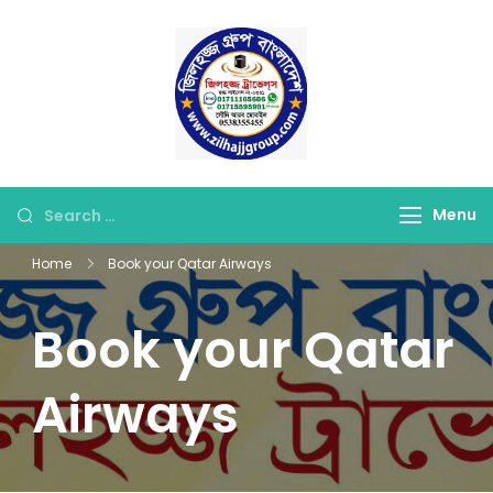
Skip
to
content
জিলহজ্জ গ্রুপ বাংলাদেশ
Best Hajj Umrah Travel
Tour Agent in
Bangladesh
Looking
Menu
for
Home
Book your Qatar Airways
Something?
Book your Qatar
Airways