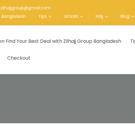
zilhajjgroup@gmail.com
up Bangladesh
Tips
Umrah
Hajj
Blog
on Find Your Best Deal with Zilhajj Group Bangladesh
Ti
েশ
l Tour Agent in Bangladesh
Checkout