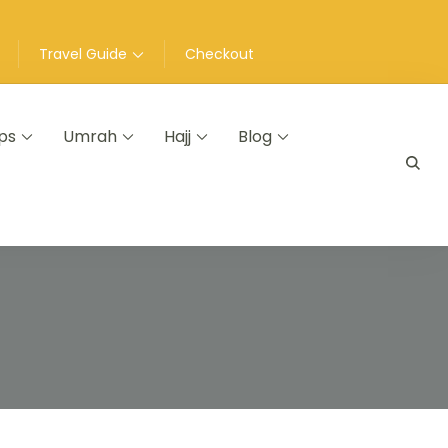
Travel Guide
Checkout
ps
Umrah
Hajj
Blog