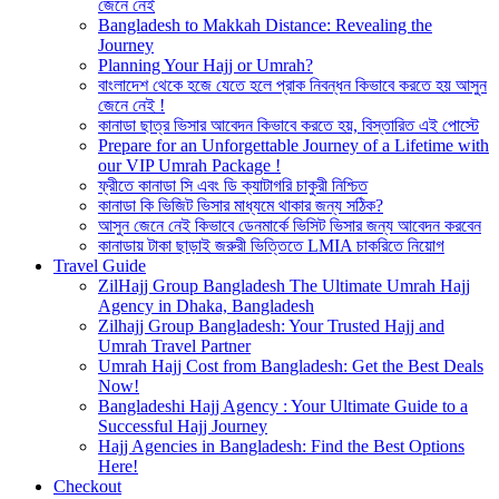
জেনে নেই
Bangladesh to Makkah Distance: Revealing the
Journey
Planning Your Hajj or Umrah?
বাংলাদেশ থেকে হজে যেতে হলে প্রাক নিবন্ধন কিভাবে করতে হয় আসুন
জেনে নেই !
কানাডা ছাত্র ভিসার আবেদন কিভাবে করতে হয়, বিস্তারিত এই পোস্টে
Prepare for an Unforgettable Journey of a Lifetime with
our VIP Umrah Package !
ফ্রীতে কানাডা সি এবং ডি ক্যাটাগরি চাকুরী নিশ্চিত
কানাডা কি ভিজিট ভিসার মাধ্যমে থাকার জন্য সঠিক?
আসুন জেনে নেই কিভাবে ডেনমার্কে ভিসিট ভিসার জন্য আবেদন করবেন
কানাডায় টাকা ছাড়াই জরুরী ভিত্তিতে LMIA চাকরিতে নিয়োগ
Travel Guide
ZilHajj Group Bangladesh The Ultimate Umrah Hajj
Agency in Dhaka, Bangladesh
Zilhajj Group Bangladesh: Your Trusted Hajj and
Umrah Travel Partner
Umrah Hajj Cost from Bangladesh: Get the Best Deals
Now!
Bangladeshi Hajj Agency : Your Ultimate Guide to a
Successful Hajj Journey
Hajj Agencies in Bangladesh: Find the Best Options
Here!
Checkout