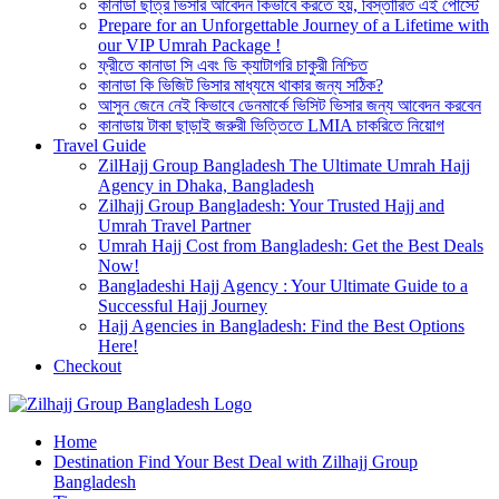
কানাডা ছাত্র ভিসার আবেদন কিভাবে করতে হয়, বিস্তারিত এই পোস্টে
Prepare for an Unforgettable Journey of a Lifetime with
our VIP Umrah Package !
ফ্রীতে কানাডা সি এবং ডি ক্যাটাগরি চাকুরী নিশ্চিত
কানাডা কি ভিজিট ভিসার মাধ্যমে থাকার জন্য সঠিক?
আসুন জেনে নেই কিভাবে ডেনমার্কে ভিসিট ভিসার জন্য আবেদন করবেন
কানাডায় টাকা ছাড়াই জরুরী ভিত্তিতে LMIA চাকরিতে নিয়োগ
Travel Guide
ZilHajj Group Bangladesh The Ultimate Umrah Hajj
Agency in Dhaka, Bangladesh
Zilhajj Group Bangladesh: Your Trusted Hajj and
Umrah Travel Partner
Umrah Hajj Cost from Bangladesh: Get the Best Deals
Now!
Bangladeshi Hajj Agency : Your Ultimate Guide to a
Successful Hajj Journey
Hajj Agencies in Bangladesh: Find the Best Options
Here!
Checkout
Best Hajj Umrah Travel Tour Agent in Bangladesh
Home
জিলহজ্জ গ্রুপ বাংলাদেশ
Destination Find Your Best Deal with Zilhajj Group
Bangladesh