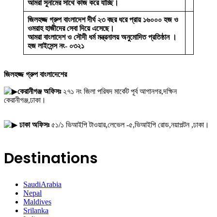
আমরা সুনামের সাথে কাজ করে যাচ্ছি।
জিলহজ্জ গ্রুপ বাংলাদেশ দীর্ঘ ২৩ বছর ধরে প্রায় ১৬০০০ হজ ও
ওমরাহ হাজীদের সেবা দিয়ে এসেছে।
আমরা বাংলাদেশ ও সৌদী ধর্ম মন্ত্রনালয় অনুমোদিত প্রতিষ্ঠান ।
হজ লাইসেন্স নং- ০৩২১
জিলহজ্জ গ্রুপ বাংলাদেশের
কেরানীগঞ্জ অফিসঃ
২৭১ নং জিলা পরিষদ মার্কেট পূর্ব আগানগর,দক্ষিন
কেরানীগঞ্জ,ঢাকা।
ঢাকা অফিসঃ
৫১/১ ভিআইপি টাওয়ার,লেভেল -৫,ভিআইপি রোড,নয়াপল্টন ,ঢাকা।
Destinations
SaudiArabia
Nepal
Maldives
Srilanka