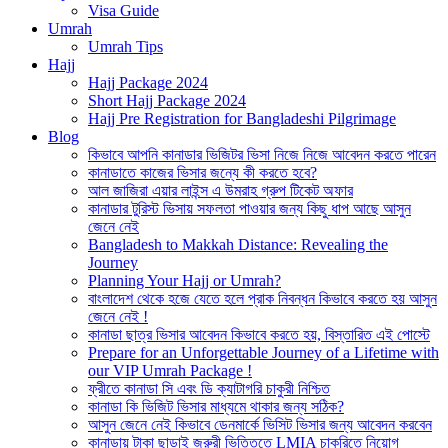
Visa Guide
Umrah
Umrah Tips
Hajj
Hajj Package 2024
Short Hajj Package 2024
Hajj Pre Registration for Bangladeshi Pilgrimage
Blog
কিভাবে আপনি কানাডার ভিজিটর ভিসা নিজে নিজে আবেদন করতে পারেন
কানাডাতে কাজের ভিসার জন্যে কী করতে হবে?
আল জাজিরা এয়ার লাইন্স এ উমরাহ গ্রুপ টিকেট অফার
কানাডার টুরিস্ট ভিসায় সফলতা পাওয়ার জন্য কিছু ধাপ আছে আসুন
জেনে নেই
Bangladesh to Makkah Distance: Revealing the
Journey
Planning Your Hajj or Umrah?
বাংলাদেশ থেকে হজে যেতে হলে প্রাক নিবন্ধন কিভাবে করতে হয় আসুন
জেনে নেই !
কানাডা ছাত্র ভিসার আবেদন কিভাবে করতে হয়, বিস্তারিত এই পোস্টে
Prepare for an Unforgettable Journey of a Lifetime with
our VIP Umrah Package !
ফ্রীতে কানাডা সি এবং ডি ক্যাটাগরি চাকুরী নিশ্চিত
কানাডা কি ভিজিট ভিসার মাধ্যমে থাকার জন্য সঠিক?
আসুন জেনে নেই কিভাবে ডেনমার্কে ভিসিট ভিসার জন্য আবেদন করবেন
কানাডায় টাকা ছাড়াই জরুরী ভিত্তিতে LMIA চাকরিতে নিয়োগ