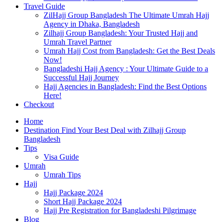
Travel Guide
ZilHajj Group Bangladesh The Ultimate Umrah Hajj
Agency in Dhaka, Bangladesh
Zilhajj Group Bangladesh: Your Trusted Hajj and
Umrah Travel Partner
Umrah Hajj Cost from Bangladesh: Get the Best Deals
Now!
Bangladeshi Hajj Agency : Your Ultimate Guide to a
Successful Hajj Journey
Hajj Agencies in Bangladesh: Find the Best Options
Here!
Checkout
Home
Destination Find Your Best Deal with Zilhajj Group
Bangladesh
Tips
Visa Guide
Umrah
Umrah Tips
Hajj
Hajj Package 2024
Short Hajj Package 2024
Hajj Pre Registration for Bangladeshi Pilgrimage
Blog