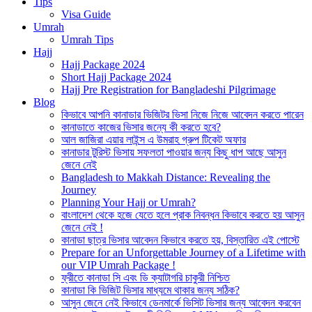
Tips
Visa Guide
Umrah
Umrah Tips
Hajj
Hajj Package 2024
Short Hajj Package 2024
Hajj Pre Registration for Bangladeshi Pilgrimage
Blog
কিভাবে আপনি কানাডার ভিজিটর ভিসা নিজে নিজে আবেদন করতে পারেন
কানাডাতে কাজের ভিসার জন্যে কী করতে হবে?
আল জাজিরা এয়ার লাইন্স এ উমরাহ গ্রুপ টিকেট অফার
কানাডার টুরিস্ট ভিসায় সফলতা পাওয়ার জন্য কিছু ধাপ আছে আসুন
জেনে নেই
Bangladesh to Makkah Distance: Revealing the
Journey
Planning Your Hajj or Umrah?
বাংলাদেশ থেকে হজে যেতে হলে প্রাক নিবন্ধন কিভাবে করতে হয় আসুন
জেনে নেই !
কানাডা ছাত্র ভিসার আবেদন কিভাবে করতে হয়, বিস্তারিত এই পোস্টে
Prepare for an Unforgettable Journey of a Lifetime with
our VIP Umrah Package !
ফ্রীতে কানাডা সি এবং ডি ক্যাটাগরি চাকুরী নিশ্চিত
কানাডা কি ভিজিট ভিসার মাধ্যমে থাকার জন্য সঠিক?
আসুন জেনে নেই কিভাবে ডেনমার্কে ভিসিট ভিসার জন্য আবেদন করবেন