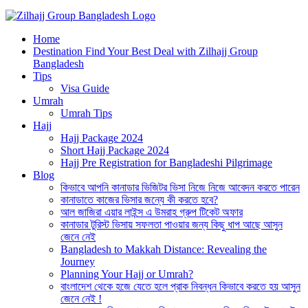
Best Hajj Umrah Travel Tour Agent in Bangladesh
Home
জিলহজ্জ গ্রুপ বাংলাদেশ
Destination Find Your Best Deal with Zilhajj Group
Bangladesh
Tips
Visa Guide
Umrah
Umrah Tips
Hajj
Hajj Package 2024
Short Hajj Package 2024
Hajj Pre Registration for Bangladeshi Pilgrimage
Blog
কিভাবে আপনি কানাডার ভিজিটর ভিসা নিজে নিজে আবেদন করতে পারেন
কানাডাতে কাজের ভিসার জন্যে কী করতে হবে?
আল জাজিরা এয়ার লাইন্স এ উমরাহ গ্রুপ টিকেট অফার
কানাডার টুরিস্ট ভিসায় সফলতা পাওয়ার জন্য কিছু ধাপ আছে আসুন
জেনে নেই
Bangladesh to Makkah Distance: Revealing the
Journey
Planning Your Hajj or Umrah?
বাংলাদেশ থেকে হজে যেতে হলে প্রাক নিবন্ধন কিভাবে করতে হয় আসুন
জেনে নেই !