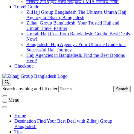
কানাডায় টাকা ছাড়াই জরুরী ভিত্তিতে LMIA চাকরিতে নিয়োগ
Travel Guide
ZilHajj Group Bangladesh The Ultimate Umrah Hajj
Agency in Dhaka, Bangladesh
Zilhajj Group Bangladesh: Your Trusted Hajj and
Umrah Travel Partner
Umrah Hajj Cost from Bangladesh: Get the Best Deals
Now!
Bangladeshi Hajj Agency : Your Ultimate Guide to a
Successful Hajj Journey
Hajj Agencies in Bangladesh: Find the Best Options
Here!
Checkout
Best Hajj Umrah Travel Tour Agent in Bangladesh
জিলহজ্জ গ্রুপ বাংলাদেশ
Looking
Search anything and hit enter.
for
Something?
Menu
Home
Destination Find Your Best Deal with Zilhajj Group
Bangladesh
Tips