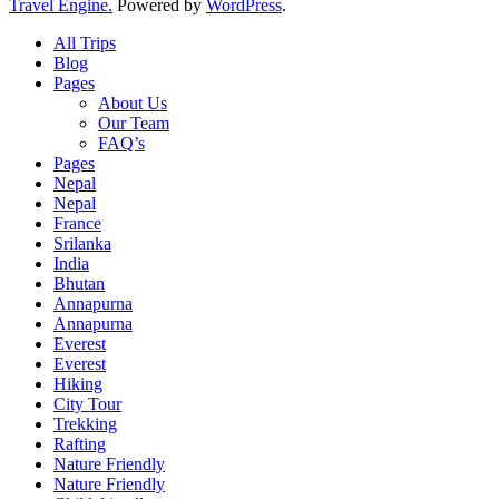
Travel Engine.
Powered by
WordPress
.
All Trips
Blog
Pages
About Us
Our Team
FAQ’s
Pages
Nepal
Nepal
France
Srilanka
India
Bhutan
Annapurna
Annapurna
Everest
Everest
Hiking
City Tour
Trekking
Rafting
Nature Friendly
Nature Friendly