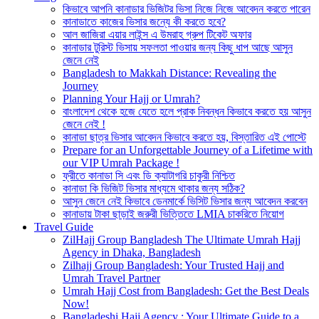
কিভাবে আপনি কানাডার ভিজিটর ভিসা নিজে নিজে আবেদন করতে পারেন
কানাডাতে কাজের ভিসার জন্যে কী করতে হবে?
আল জাজিরা এয়ার লাইন্স এ উমরাহ গ্রুপ টিকেট অফার
কানাডার টুরিস্ট ভিসায় সফলতা পাওয়ার জন্য কিছু ধাপ আছে আসুন
জেনে নেই
Bangladesh to Makkah Distance: Revealing the
Journey
Planning Your Hajj or Umrah?
বাংলাদেশ থেকে হজে যেতে হলে প্রাক নিবন্ধন কিভাবে করতে হয় আসুন
জেনে নেই !
কানাডা ছাত্র ভিসার আবেদন কিভাবে করতে হয়, বিস্তারিত এই পোস্টে
Prepare for an Unforgettable Journey of a Lifetime with
our VIP Umrah Package !
ফ্রীতে কানাডা সি এবং ডি ক্যাটাগরি চাকুরী নিশ্চিত
কানাডা কি ভিজিট ভিসার মাধ্যমে থাকার জন্য সঠিক?
আসুন জেনে নেই কিভাবে ডেনমার্কে ভিসিট ভিসার জন্য আবেদন করবেন
কানাডায় টাকা ছাড়াই জরুরী ভিত্তিতে LMIA চাকরিতে নিয়োগ
Travel Guide
ZilHajj Group Bangladesh The Ultimate Umrah Hajj
Agency in Dhaka, Bangladesh
Zilhajj Group Bangladesh: Your Trusted Hajj and
Umrah Travel Partner
Umrah Hajj Cost from Bangladesh: Get the Best Deals
Now!
Bangladeshi Hajj Agency : Your Ultimate Guide to a