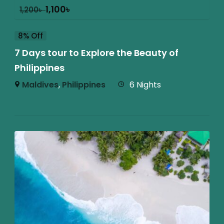
1,100
৳
1,200
৳
8% Off
7 Days tour to Explore the Beauty of
Philippines
Maldives
,
Philippines
6 Nights