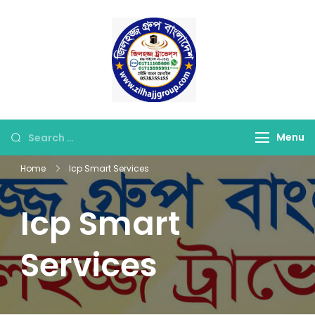
Skip
to
content
জিলহজ্জ গ্রুপ বাংলাদেশ
Best Hajj Umrah Travel
Tour Agent in
Bangladesh
Looking
Menu
for
Home
Icp Smart Services
Something?
Icp Smart
Services