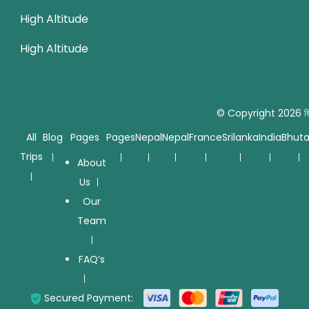
High Altitude
High Altitude
© Copyright 2026
জ
All
Blog
Pages
Pages
Nepal
Nepal
France
Srilanka
India
Bhut
Trips
About
Us
Our
Team
FAQ’s
Secured Payment: