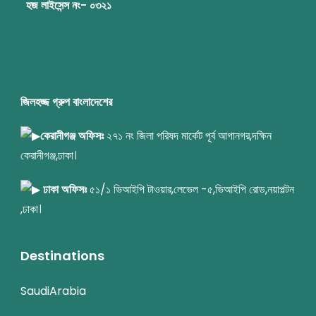
হজ লাইসেন্স নং- ০৩২১
জিলহজ্জ গ্রুপ বাংলাদেশের
কেরানীগঞ্জ অফিসঃ
২৭১ নং জিলা পরিষদ মার্কেট পূর্ব আগানগর,দক্ষিন
কেরানীগঞ্জ,ঢাকা।
ঢাকা অফিসঃ
৫১/১ ভিআইপি টাওয়ার,লেভেল -৫,ভিআইপি রোড,নয়াপল্টন
,ঢাকা।
Destinations
SaudiArabia